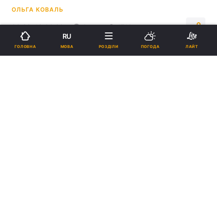
ОЛЬГА КОВАЛЬ
03:39, 18.06.26
4 хв.
1710
RU
МОВА
ГОЛОВНА
РОЗДІЛИ
ПОГОДА
ЛАЙТ
Підпишіться на нас в Google
Удари по НПЗ послаблюють паливний сектор РФ / фото REUTERS
Українські безпілотники дедалі частіше
атакують не самі нафтопереробні заводи
Росії, а їхні найважливіші технологічні