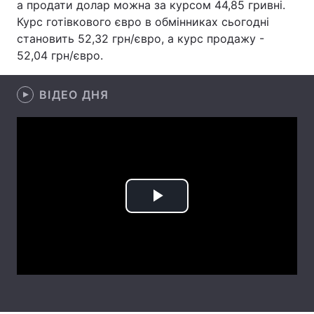
а продати долар можна за курсом 44,85 гривні.
Курс готівкового євро в обмінниках сьогодні
Лонгріди
становить 52,32 грн/євро, а курс продажу -
52,04 грн/євро.
Відео з Youtube
Статті
ВІДЕО ДНЯ
Інтерв'ю
Думки
Архів
Вакансії
Контакти
Послуги
Play
Video