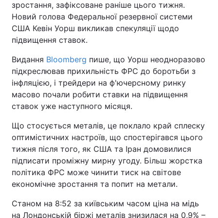
зростання, зафіксоване раніше цього тижня.
Новий голова Федеральної резервної системи
США Кевін Уорш викликав спекуляції щодо
підвищення ставок.
Видання
Bloomberg
пише, що Уорш неодноразово
підкреслював прихильність ФРС до боротьби з
інфляцією, і трейдери на ф'ючерсному ринку
масово почали робити ставки на підвищення
ставок уже наступного місяця.
Що стосується металів, це поклало край сплеску
оптимістичних настроїв, що спостерігався цього
тижня після того, як США та Іран домовилися
підписати проміжну мирну угоду. Більш жорстка
політика ФРС може чинити тиск на світове
економічне зростання та попит на метали.
Станом на 8:52 за київським часом ціна на мідь
на Лондонській біржі металів знизилася на 0,9% –