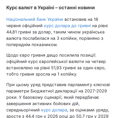
Курс валют в Україні – останні новини
Тема оформлення
Національний банк України
встановив на 18
червня офіційний
курс долара до гривні
на рівні
44,81 гривні за долар, таким чином українська
валюта послабилася на 3 копійки, порівняно з
попереднім показником.
Щодо євро гривня дещо посилила позиції:
офіційний курс європейської валюти на четвер
встановлено на рівні 51,93 гривні за один євро,
тобто гривня зросла на 1 копійку.
При цьому уряд представив парламенту ключові
параметри Бюджетної декларації на 2027-2029
роки. У базовому сценарії, який передбачає
завершення активних бойових дій,
середньорічний
курс долара
, за оцінками уряду,
зросте з 44,4 грн у 2026 році до 50,7 грн у 2029