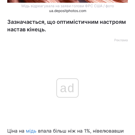
Мідь відреагувала на заяви голови ФРС США / фото
ua.depositphotos.com
Зазначається, що оптимістичним настроям
настав кінець.
Реклама
ad
Ціна на
мідь
впала більш ніж на 1%, нівелювавши