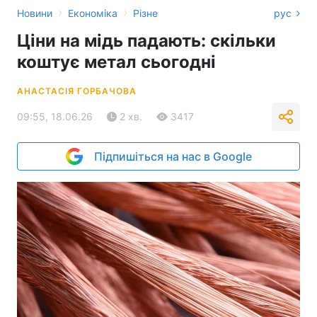
›
›
Новини
Економіка
Різне
рус
Ціни на мідь падають: скільки
коштує метал сьогодні
АНАСТАСІЯ ГОРБАЧОВА
09:55, 18.06.26
2 хв.
3417
Підпишіться на нас в Google