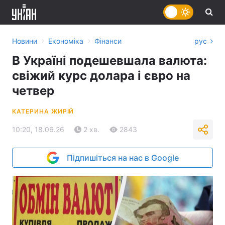
›
›
Новини
Економіка
Фінанси
рус
В Україні подешевшала валюта:
свіжий курс долара і євро на
четвер
КАТЕРИНА ЖИРІЙ
10:20, 18.06.26
2 хв.
2843
Підпишіться на нас в Google