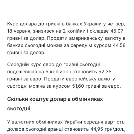
Курс долара до гривні в банках України у четвер,
Головна
Війна
18 червня, знизився на 2 копійки і складає 45,07
гривні за долар. Продати американську валюту в
Україна
Політика
банках сьогодні можна за середнім курсом 44,58
гривні за долар.
Економіка
Світ
Середній курс євро до гривні сьогодні
Спорт
Наука
подешевшав на 5 копійок і становить 52,35
гривні за євро. Продати європейську валюту
Техно і зв'язок
Лайт
сьогодні можна за курсом 51,60 гривні за євро.
Зброя
Інциденти
Скільки коштує долар в обмінниках
Здоров'я
Туризм
сьогодні
Цікавинки
Погода
У валютних обмінниках України середня вартість
долара сьогодні вранці становить 44,95 грн/дол.,
Екологія
Регіони