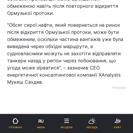
обмеженою навіть після повторного відкриття
Ормузької протоки.
"Обсяг сирої нафти, який повернеться на ринок
після відкриття Ормузької протоки, може бути
обмеженим, оскільки частина вантажів уже була
виведена через обхідні маршрути, а
судновласники можуть не захотіти відправляти
танкери назад у регіон через побоювання, що
угода може зірватися", – зазначив CEO
енергетичної консалтингової компанії XAnalysts
Мукеш Сахдев.
Реклама
RU
МОВА
ГОЛОВНА
РОЗДІЛИ
ПОГОДА
ЛАЙТ