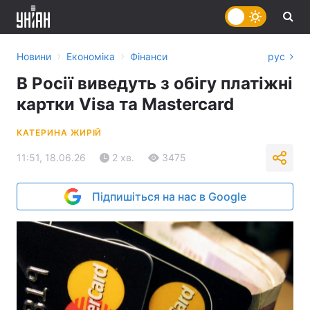
›
›
Новини
Економіка
Фінанси
рус
В Росії виведуть з обігу платіжні
картки Visa та Mastercard
КАТЕРИНА ЖИРІЙ
11:51, 18.06.26
2 хв.
3475
Підпишіться на нас в Google