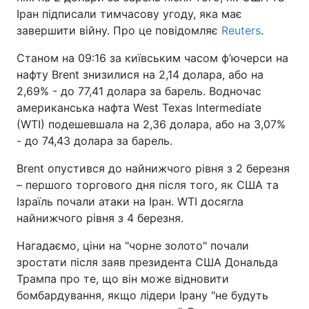
Іран підписали тимчасову угоду, яка має
завершити війну. Про це повідомляє
Reuters
.
Станом на 09:16 за київським часом ф’ючерси на
нафту Brent знизилися на 2,14 долара, або на
2,69% - до 77,41 долара за барель. Водночас
американська нафта West Texas Intermediate
(WTI) подешевшала на 2,36 долара, або на 3,07%
- до 74,43 долара за барель.
Brent опустився до найнижчого рівня з 2 березня
– першого торгового дня після того, як США та
Ізраїль почали атаки на Іран. WTI досягла
найнижчого рівня з 4 березня.
Нагадаємо, ціни на "чорне золото" почали
зростати після заяв президента США Дональда
Трампа про те, що він може відновити
бомбардування, якщо лідери Ірану "не будуть