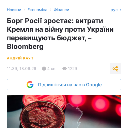
›
›
Новини
Економіка
Фінанси
рус
Борг Росії зростає: витрати
Кремля на війну проти України
перевищують бюджет, –
Bloomberg
АНДРІЙ КАУТ
11:39, 18.06.26
4 хв.
1229
Підпишіться на нас в Google