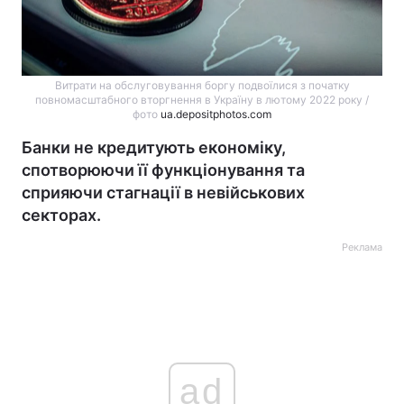
Витрати на обслуговування боргу подвоїлися з початку
повномасштабного вторгнення в Україну в лютому 2022 року /
фото
ua.depositphotos.com
Банки не кредитують економіку,
спотворюючи її функціонування та
сприяючи стагнації в невійськових
секторах.
Реклама
ad