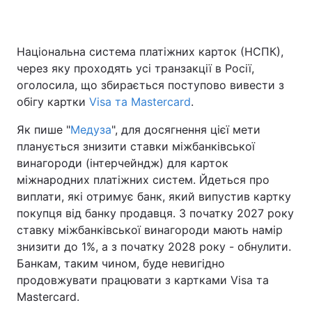
Національна система платіжних карток (НСПК),
Головна
Війна
через яку проходять усі транзакції в Росії,
оголосила, що збирається поступово вивести з
Україна
Політика
обігу картки
Visa та Mastercard
.
Економіка
Світ
Як пише "
Медуза
", для досягнення цієї мети
планується знизити ставки міжбанківської
Спорт
Наука
винагороди (інтерчейндж) для карток
міжнародних платіжних систем. Йдеться про
Техно і зв'язок
Лайт
виплати, які отримує банк, який випустив картку
покупця від банку продавця. З початку 2027 року
Зброя
Інциденти
ставку міжбанківської винагороди мають намір
Здоров'я
Туризм
знизити до 1%, а з початку 2028 року - обнулити.
Банкам, таким чином, буде невигідно
Цікавинки
Погода
продовжувати працювати з картками Visa та
Mastercard.
Екологія
Регіони