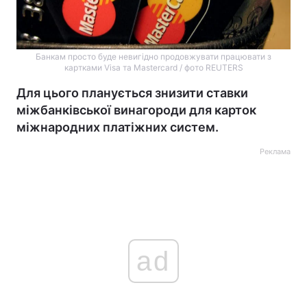
Банкам просто буде невигідно продовжувати працювати з
картками Visa та Mastercard / фото REUTERS
Для цього планується знизити ставки
міжбанківської винагороди для карток
міжнародних платіжних систем.
Реклама
ad