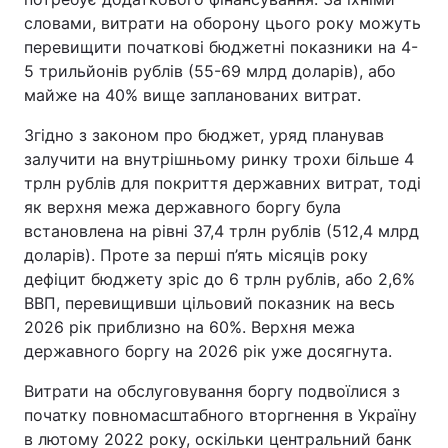
словами, витрати на оборону цього року можуть
перевищити початкові бюджетні показники на 4-
5 трильйонів рублів (55-69 млрд доларів), або
майже на 40% вище запланованих витрат.
Згідно з законом про бюджет, уряд планував
залучити на внутрішньому ринку трохи більше 4
трлн рублів для покриття державних витрат, тоді
як верхня межа державного боргу була
встановлена на рівні 37,4 трлн рублів (512,4 млрд
доларів). Проте за перші п’ять місяців року
дефіцит бюджету зріс до 6 трлн рублів, або 2,6%
ВВП, перевищивши цільовий показник на весь
2026 рік приблизно на 60%. Верхня межа
державного боргу на 2026 рік уже досягнута.
Витрати на обслуговування боргу подвоїлися з
початку повномасштабного вторгнення в Україну
в лютому 2022 року, оскільки центральний банк