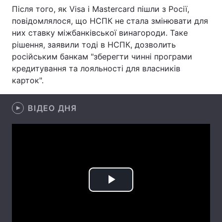
Після того, як Visa і Mastercard пішли з Росії,
Лонгріди
повідомлялося, що НСПК не стала змінювати для
них ставку міжбанківської винагороди. Таке
рішення, заявили тоді в НСПК, дозволить
Відео з Youtube
Статті
російським банкам "зберегти чинні програми
кредитування та лояльності для власників
Інтерв'ю
Думки
карток".
Архів
Вакансії
ВІДЕО ДНЯ
Контакти
Послуги
Play
Video