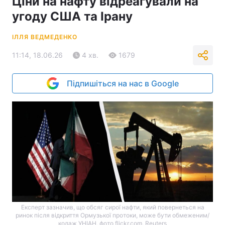
Ціни на нафту відреагували на
угоду США та Ірану
ІЛЛЯ ВЕДМЕДЕНКО
11:14, 18.06.26
4 хв.
1679
Підпишіться на нас в Google
Експерт зазначив, що обсяг сирої нафти, який повернеться на
ринок після відкриття Ормузької протоки, може бути обмеженим/
колаж УНІАН, фото flickr.com, Reuters