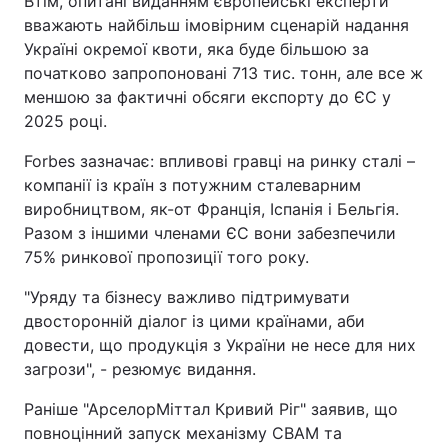
Втім, опитані виданням європейські експерти
вважають найбільш імовірним сценарій надання
Україні окремої квоти, яка буде більшою за
початково запропоновані 713 тис. тонн, але все ж
меншою за фактичні обсяги експорту до ЄС у
2025 році.
Forbes зазначає: впливові гравці на ринку сталі –
компанії із країн з потужним сталеварним
виробництвом, як-от Франція, Іспанія і Бельгія.
Разом з іншими членами ЄС вони забезпечили
75% ринкової пропозиції того року.
"Уряду та бізнесу важливо підтримувати
двосторонній діалог із цими країнами, аби
довести, що продукція з України не несе для них
загрози", - резюмує видання.
Раніше "АрселорМіттал Кривий Ріг" заявив, що
повноцінний запуск механізму CBAM та