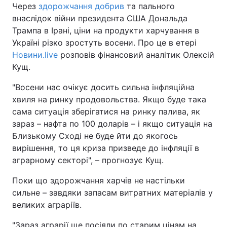
Через
здорожчання добрив
та пального
внаслідок війни президента США Дональда
Трампа в Ірані, ціни на продукти харчування в
Україні різко зростуть восени. Про це в етері
Новини.live
розповів фінансовий аналітик Олексій
Кущ.
"Восени нас очікує досить сильна інфляційна
хвиля на ринку продовольства. Якщо буде така
сама ситуація зберігатися на ринку палива, як
зараз – нафта по 100 доларів – і якщо ситуація на
Близькому Сході не буде йти до якогось
вирішення, то ця криза призведе до інфляції в
аграрному секторі", – прогнозує Кущ.
Поки що здорожчання харчів не настільки
сильне – завдяки запасам витратних матеріалів у
великих аграріїв.
"Зараз аграрії ще посіяли по старим цінам на