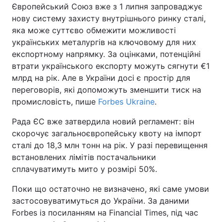
Європейський Союз вже з 1 липня запроваджує
нову систему захисту внутрішнього ринку сталі,
яка може суттєво обмежити можливості
українських металургів на ключовому для них
Головна
Війна
експортному напрямку. За оцінками, потенційні
Україна
Політика
втрати українського експорту можуть сягнути €1
млрд на рік. Але в України досі є простір для
Економіка
Світ
переговорів, які допоможуть зменшити тиск на
промисловість, пише
Forbes Ukraine
.
Спорт
Наука
Рада ЄС вже затвердила новий регламент: він
Техно і зв'язок
Лайт
скорочує загальноєвропейську квоту на імпорт
сталі до 18,3 млн тонн на рік. У разі перевищення
Зброя
Інциденти
встановлених лімітів постачальники
сплачуватимуть мито у розмірі 50%.
Здоров'я
Туризм
Поки що остаточно не визначено, які саме умови
Цікавинки
Погода
застосовуватимуться до України. За даними
Forbes із посиланням на Financial Times, під час
Екологія
Регіони