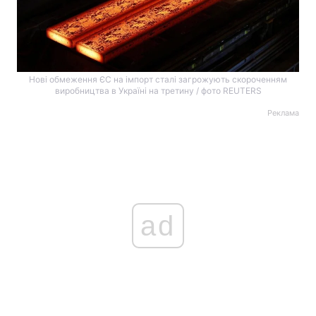
Нові обмеження ЄС на імпорт сталі загрожують скороченням
виробництва в Україні на третину / фото REUTERS
Реклама
ad