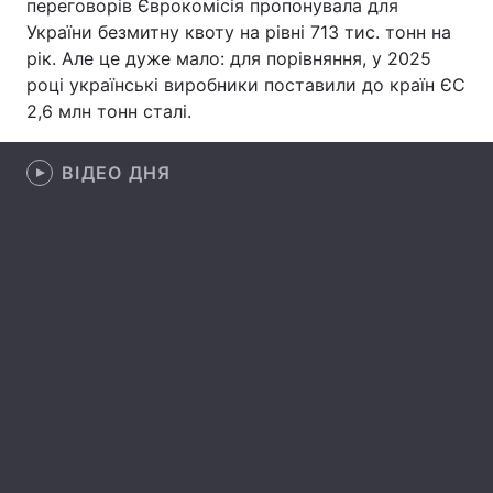
переговорів Єврокомісія пропонувала для
України безмитну квоту на рівні 713 тис. тонн на
Лонгріди
рік. Але це дуже мало: для порівняння, у 2025
році українські виробники поставили до країн ЄС
Відео з Youtube
Статті
2,6 млн тонн сталі.
Інтерв'ю
Думки
ВІДЕО ДНЯ
Архів
Вакансії
Контакти
Послуги