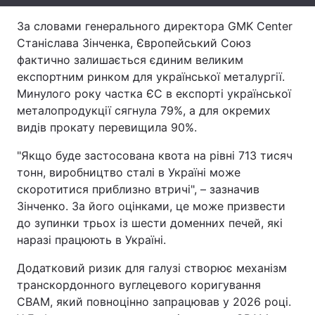
Тема оформлення
За словами генерального директора GMK Center
Станіслава Зінченка, Європейський Союз
фактично залишається єдиним великим
експортним ринком для української металургії.
Минулого року частка ЄС в експорті української
металопродукції сягнула 79%, а для окремих
видів прокату перевищила 90%.
"Якщо буде застосована квота на рівні 713 тисяч
тонн, виробництво сталі в Україні може
скоротитися приблизно втричі", – зазначив
Зінченко. За його оцінками, це може призвести
до зупинки трьох із шести доменних печей, які
наразі працюють в Україні.
Додатковий ризик для галузі створює механізм
транскордонного вуглецевого коригування
CBAM, який повноцінно запрацював у 2026 році.