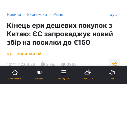
›
›
Новини
Економіка
Різне
рус
Кінець ери дешевих покупок з
Китаю: ЄС запроваджує новий
збір на посилки до €150
КАТЕРИНА ЖИРІЙ
12:41, 12.06.26
3 хв.
3968
RU
МОВА
ГОЛОВНА
РОЗДІЛИ
ПОГОДА
ЛАЙТ
Підпишіться на нас в Google