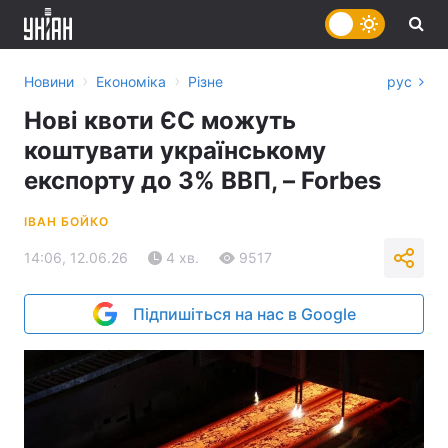
›
›
Новини
Економіка
Різне
рус
Нові квоти ЄС можуть
коштувати українському
експорту до 3% ВВП, – Forbes
ІВАН БОЙКО
14:06, 12.06.26
4 хв.
9517
Підпишіться на нас в Google