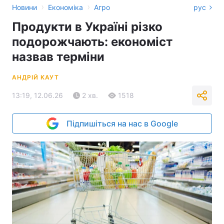
›
›
Новини
Економіка
Агро
рус
Продукти в Україні різко
подорожчають: економіст
назвав терміни
АНДРІЙ КАУТ
13:19, 12.06.26
2 хв.
1518
Підпишіться на нас в Google