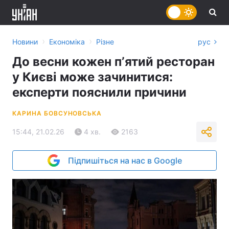
›
›
Новини
Економіка
Різне
рус
До весни кожен пʼятий ресторан
у Києві може зачинитися:
експерти пояснили причини
КАРИНА БОВСУНОВСЬКА
15:44, 21.02.26
4 хв.
2163
Підпишіться на нас в Google