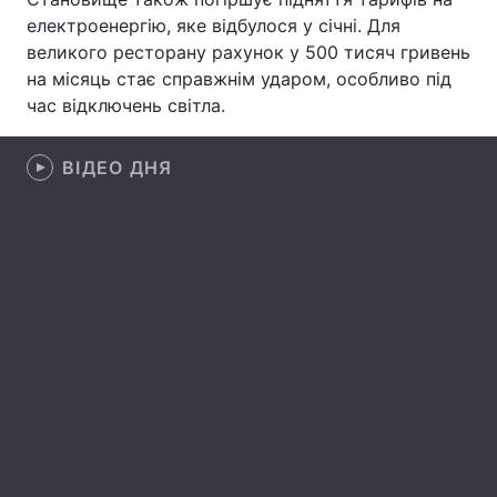
електроенергію, яке відбулося у січні. Для
Лонгріди
великого ресторану рахунок у 500 тисяч гривень
на місяць стає справжнім ударом, особливо під
час відключень світла.
Відео з Youtube
Статті
Інтерв'ю
Думки
ВІДЕО ДНЯ
Архів
Вакансії
Контакти
Послуги