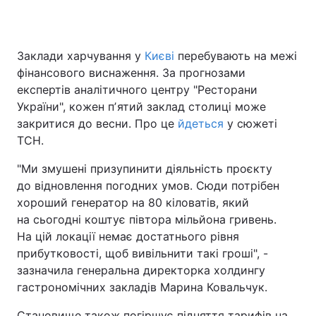
Заклади харчування у
Києві
перебувають на межі
Головна
Війна
фінансового виснаження. За прогнозами
експертів аналітичного центру "Ресторани
Україна
Політика
України", кожен пʼятий заклад столиці може
закритися до весни. Про це
Економіка
Світ
йдеться
у сюжеті
ТСН.
Спорт
Наука
"Ми змушені призупинити діяльність проєкту
до відновлення погодних умов. Сюди потрібен
Техно і зв'язок
Лайт
хороший генератор на 80 кіловатів, який
Зброя
Інциденти
на сьогодні коштує півтора мільйона гривень.
На цій локації немає достатнього рівня
Здоров'я
Туризм
прибутковості, щоб вивільнити такі гроші", -
зазначила генеральна директорка холдингу
Цікавинки
Погода
гастрономічних закладів Марина Ковальчук.
Екологія
Регіони
Становище також погіршує підняття тарифів на