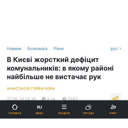
›
›
Новини
Економіка
Різне
рус
В Києві жорсткий дефіцит
комунальників: в якому районі
найбільше не вистачає рук
АНАСТАСІЯ ГОРБАЧОВА
21:28, 14.02.26
4 хв.
5583
RU
МОВА
ГОЛОВНА
РОЗДІЛИ
ПОГОДА
ЛАЙТ
Підпишіться на нас в Google