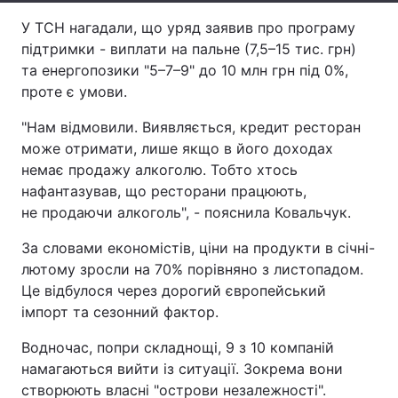
У ТСН нагадали, що уряд заявив про програму
Тема оформлення
підтримки - виплати на пальне (7,5–15 тис. грн)
та енергопозики "5–7–9" до 10 млн грн під 0%,
проте є умови.
"Нам відмовили. Виявляється, кредит ресторан
може отримати, лише якщо в його доходах
немає продажу алкоголю. Тобто хтось
нафантазував, що ресторани працюють,
не продаючи алкоголь", - пояснила Ковальчук.
За словами економістів, ціни на продукти в січні-
лютому зросли на 70% порівняно з листопадом.
Це відбулося через дорогий європейський
імпорт та сезонний фактор.
Водночас, попри складнощі, 9 з 10 компаній
намагаються вийти із ситуації. Зокрема вони
створюють власні "острови незалежності".