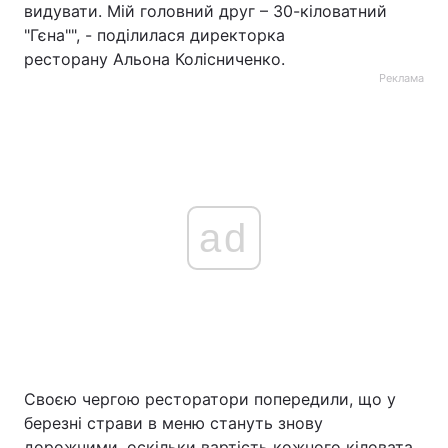
видувати. Мій головний друг – 30-кіловатний
"Гєна"", - поділилася директорка
ресторану Альона Колісниченко.
Реклама
ad
Своєю чергою ресторатори попередили, що у
березні страви в меню стануть знову
дорожчими, оскільки вартість кожного кіловата