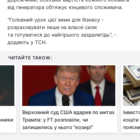
від генератора обтяжує кінцевого споживача.
"Головний урок цієї зими для бізнесу -
розраховувати лише на власні сили
та готуватися до найгіршого заздалегідь", -
додають у ТСН.
ЧИТАЙТЕ ТАКОЖ:
Верховний суд США вдарив по митах
Інвест
інники
Трампа: у FT розповіли, чи
кошти 
залишились у нього "козирі"
поясни