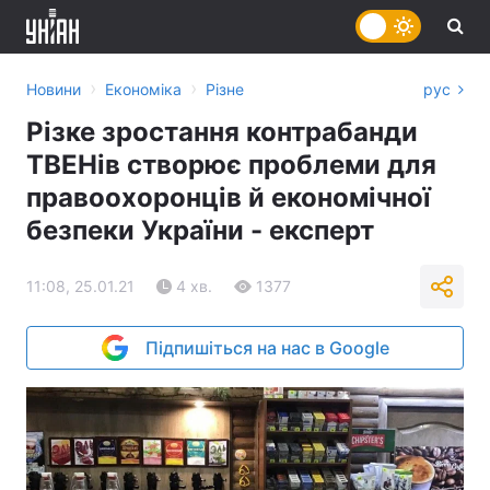
›
›
Новини
Економіка
Різне
рус
Різке зростання контрабанди
ТВЕНів створює проблеми для
правоохоронців й економічної
безпеки України - експерт
11:08, 25.01.21
4 хв.
1377
Підпишіться на нас в Google