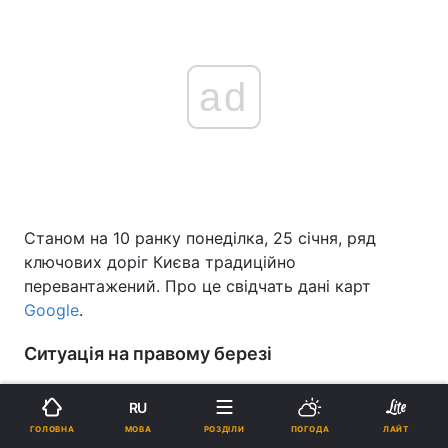
ad
Станом на 10 ранку понеділка, 25 січня, ряд
ключових доріг Києва традиційно
перевантажений. Про це свідчать дані карт
Google
.
Ситуація на правому березі
У заторах стоять Велика окружна дорога в
RU
обидві сторони, проспект Перемоги від метро
МОВА
ГОЛОВНА
РОЗДІЛИ
ПОГОДА
ЛАЙТ
"Житомирська" до метро "Берестейська", а