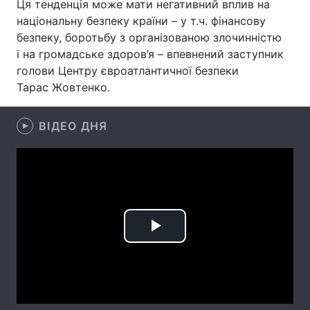
Ця тенденція може мати негативний вплив на
національну безпеку країни – у т.ч. фінансову
Лонгріди
безпеку, боротьбу з організованою злочинністю
і на громадське здоров’я – впевнений заступник
Відео з Youtube
Статті
голови Центру євроатлантичної безпеки
Тарас Жовтенко.
Інтерв'ю
Думки
ВІДЕО ДНЯ
Архів
Вакансії
Контакти
Послуги
Play
Video