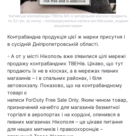
Китайські контрабандні ТВЕНи МС в запорізьких кіосках продають
по 52 грн. за пачку – попереджувальні написи англійською, жодних
акцизних марок
Контрабандна продукція цієї ж марки присутня і
в сусідній Дніпропетровській області.
- А от у місті Нікополь вже з’явилися цілі мережі
продажу контрабандних ТВЕНів. Цікаво, що тут
продають їх не в кіосках, а в мережах пивних
магазинів – і в спальних районах, і біля
автовокзалу. Показово, що на контрабандному
товарі є
написи ForDuty Free Sale Only. Яким чином товар,
призначений начебто для магазинів безмитної
торгівлі в аеропортах і на кордоні, опинився в
пивних магазинах Нікополя – це цікаве питання
для наших митників і правоохоронців –