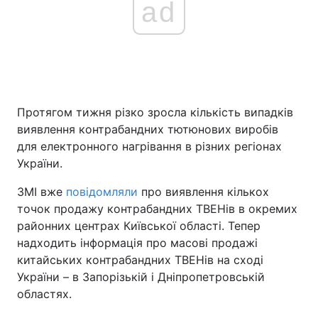
ad
Головна
Війна
Україна
Політика
Протягом тижня різко зросла кількість випадків
Економіка
Світ
виявлення контрабандних тютюнових виробів
для електронного нагрівання в різних регіонах
Спорт
Наука
України.
Техно і зв'язок
Лайт
ЗМІ вже
повідомляли
про виявлення кількох
точок продажу контрабандних ТВЕНів в окремих
Зброя
Інциденти
районних центрах Київської області. Тепер
надходить інформація про масові продажі
Здоров'я
Туризм
китайських контрабандних ТВЕНів на сході
України – в Запорізькій і Дніпропетровській
Цікавинки
Погода
областях.
Екологія
Регіони