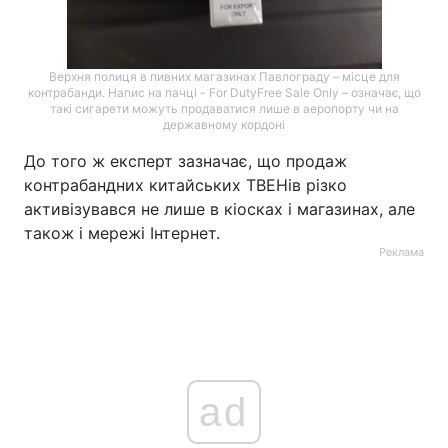
Верхня полиця в пивних магазинах Павлограду – місце для
контрабанди. Напис на пачці - For DutyFree Sale Only – означає, що
такі сигарети можуть продаватися лише в аеропорту чи на
державному кордоні
До того ж експерт зазначає, що продаж
контрабандних китайських ТВЕНів різко
активізувався не лише в кіосках і магазинах, але
також і мережі Інтернет.
Реклама
ad