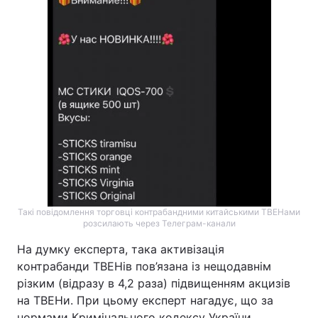
Такі повідомлення торговці контрабандними китайськими ТВЕНами
розсилають через Телеграм-канали
На думку експерта, така активізація
контрабанди ТВЕНів пов’язана із нещодавнім
різким (відразу в 4,2 раза) підвищенням акцизів
на ТВЕНи. При цьому експерт нагадує, що за
нормами Кримінального кодексу України,