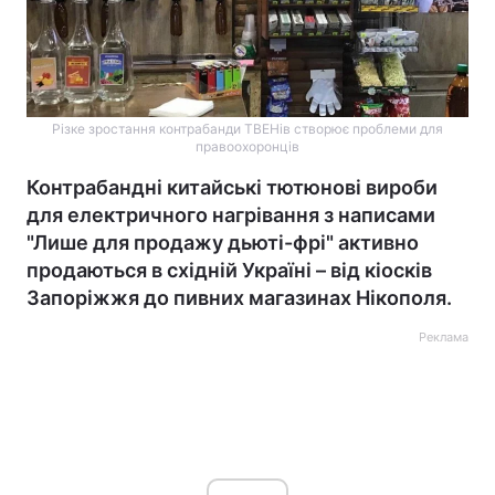
Різке зростання контрабанди ТВЕНів створює проблеми для
правоохоронців
Контрабандні китайські тютюнові вироби
для електричного нагрівання з написами
"Лише для продажу дьюті-фрі" активно
продаються в східній Україні – від кіосків
Запоріжжя до пивних магазинах Нікополя.
Реклама