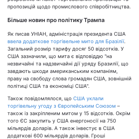
пропозицій щодо промислового співробітництва.
Більше новин про політику Трампа
Як писав УНІАН, адміністрація президента США
ввела додаткове торгівельне мито для Бразілії
.
Загальний розмір тарифу досяг 50 відсотків. У
США зазначили, що мита є відповіддю "на
незвичайні та надзвичайні дії уряду Бразилії, що
завдають шкоди американським компаніям,
праву на свободу слова громадян США, зовнішній
політиці США та економіці США".
Також повідомлялося, що
США уклали
торгівельну угоду з Європейським Союзом
–
також із закріпленим митом у 15 відсотків. Окрім
того ЄС закупить у США енергоносії на 750
мільярдів доларів. А також інвестує в США
додаткові 600 мільярдів доларів. Гроші