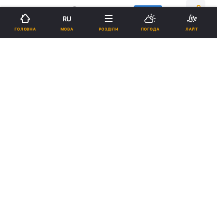
08:00, 31.07.25
3 хв.
7755
ОНОВЛЕНО
RU
МОВА
ГОЛОВНА
РОЗДІЛИ
ПОГОДА
ЛАЙТ
Підпишіться на нас в Google
В Києві обмежили рух кількома вулицями / фото УНІАН
Наразі перекрито рух 6-ма вулицями.
Пасажирський транспорт курсує за
зміненим маршрутом.
Реклама