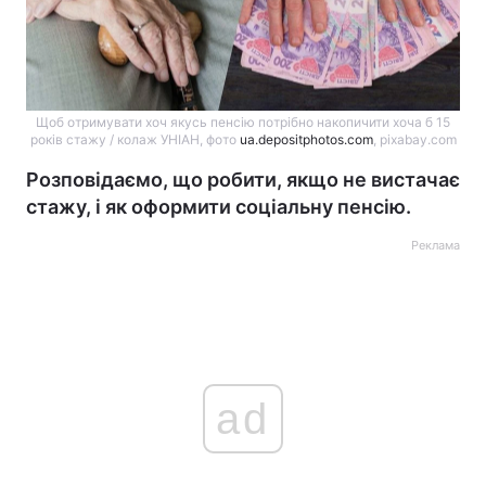
Щоб отримувати хоч якусь пенсію потрібно накопичити хоча б 15
років стажу / колаж УНІАН, фото
ua.depositphotos.com
, pixabay.com
Розповідаємо, що робити, якщо не вистачає
стажу, і як оформити соціальну пенсію.
Реклама
ad