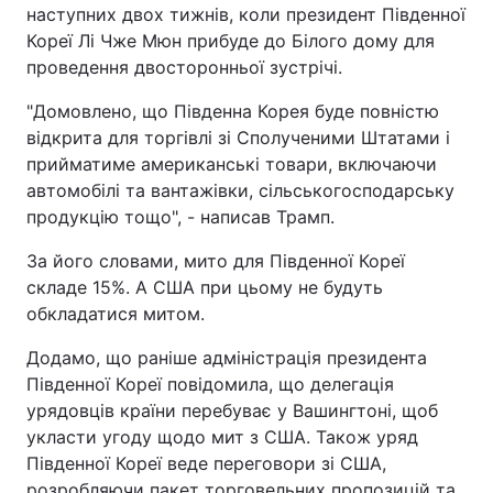
наступних двох тижнів, коли президент Південної
Кореї Лі Чже Мюн прибуде до Білого дому для
проведення двосторонньої зустрічі.
"Домовлено, що Південна Корея буде повністю
відкрита для торгівлі зі Сполученими Штатами і
прийматиме американські товари, включаючи
автомобілі та вантажівки, сільськогосподарську
продукцію тощо", - написав Трамп.
За його словами, мито для Південної Кореї
складе 15%. А США при цьому не будуть
обкладатися митом.
Додамо, що раніше адміністрація президента
Південної Кореї повідомила, що делегація
урядовців країни перебуває у Вашингтоні, щоб
укласти угоду щодо мит з США. Також уряд
Південної Кореї веде переговори зі США,
розробляючи пакет торговельних пропозицій та