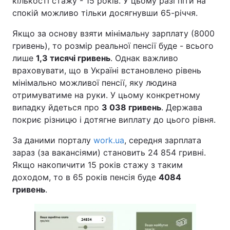
кількості стажу - 15 років. У цьому разі піти на
спокій можливо тільки досягнувши 65-річчя.
Тема оформлення
Якщо за основу взяти мінімальну зарплату (8000
гривень), то розмір реальної пенсії буде - всього
лише
1,3 тисячі гривень
. Однак важливо
враховувати, що в Україні встановлено рівень
мінімально можливої пенсії, яку людина
отримуватиме на руки. У цьому конкретному
випадку йдеться про
3 038 гривень
. Держава
покриє різницю і дотягне виплату до цього рівня.
За даними порталу
work.ua
, середня зарплата
зараз (за вакансіями) становить 24 854 гривні.
Якщо накопичити 15 років стажу з таким
доходом, то в 65 років пенсія буде
4084
гривень
.