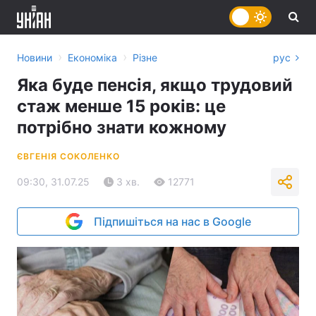
›
›
Новини
Економіка
Різне
рус
Яка буде пенсія, якщо трудовий
стаж менше 15 років: це
потрібно знати кожному
ЄВГЕНІЯ СОКОЛЕНКО
09:30, 31.07.25
3 хв.
12771
Підпишіться на нас в Google