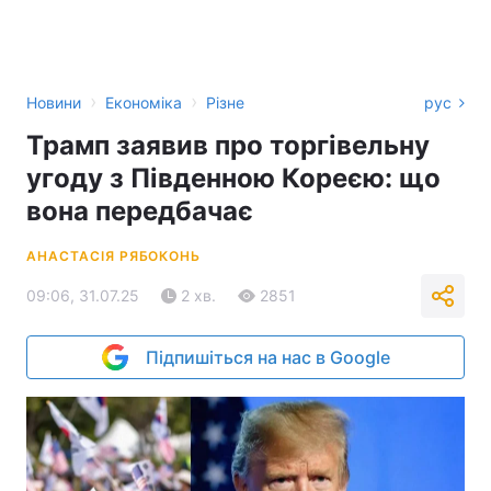
›
›
Новини
Економіка
Різне
рус
Трамп заявив про торгівельну
угоду з Південною Кореєю: що
вона передбачає
АНАСТАСІЯ РЯБОКОНЬ
09:06, 31.07.25
2 хв.
2851
Підпишіться на нас в Google