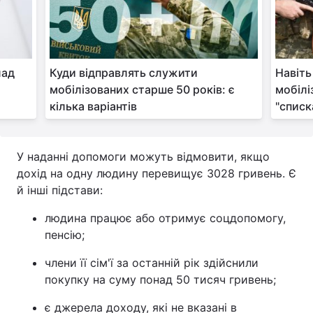
лад
Куди відправлять служити
Навіть
мобілізованих старше 50 років: є
мобілі
кілька варіантів
"списк
У наданні допомоги можуть відмовити, якщо
дохід на одну людину перевищує 3028 гривень. Є
й інші підстави:
людина працює або отримує соцдопомогу,
пенсію;
члени її сім'ї за останній рік здійснили
покупку на суму понад 50 тисяч гривень;
є джерела доходу, які не вказані в