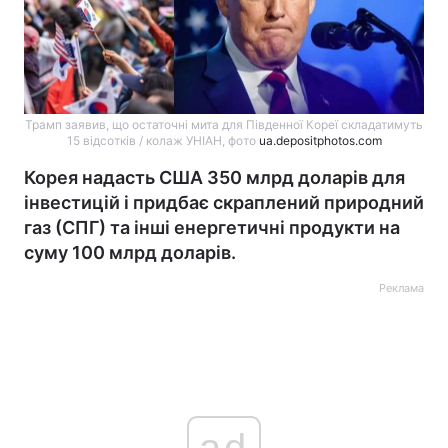
Трамп заявив, що остаточні мита для Південної Кореї складатимуть
15 відсотків / колаж УНІАН, фото
ua.depositphotos.com
Корея надасть США 350 млрд доларів для
інвестицій і придбає скраплений природний
газ (СПГ) та інші енергетичні продукти на
суму 100 млрд доларів.
Реклама
ad