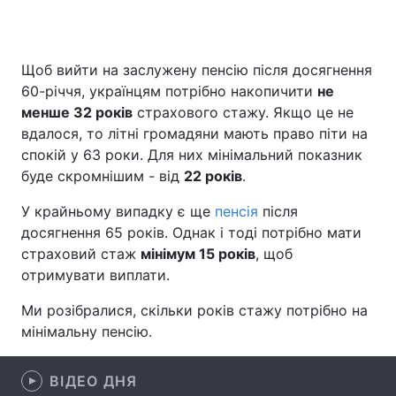
Щоб вийти на заслужену пенсію після досягнення
Головна
Війна
60-річчя, українцям потрібно накопичити
не
менше 32 років
страхового стажу. Якщо це не
Україна
Політика
вдалося, то літні громадяни мають право піти на
спокій у 63 роки. Для них мінімальний показник
Економіка
Світ
буде скромнішим - від
22 років
.
Спорт
Наука
У крайньому випадку є ще
пенсія
після
досягнення 65 років. Однак і тоді потрібно мати
Техно і зв'язок
Лайт
страховий стаж
мінімум 15 років
, щоб
Зброя
Інциденти
отримувати виплати.
Ми розібралися, скільки років стажу потрібно на
Здоров'я
Туризм
мінімальну пенсію.
Цікавинки
Погода
ВІДЕО ДНЯ
Екологія
Регіони