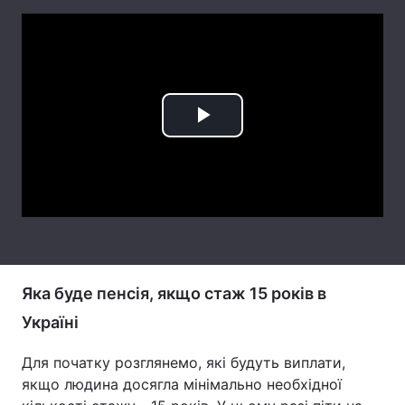
Лонгріди
Відео з Youtube
Статті
Інтерв'ю
Думки
Play
Архів
Вакансії
Video
Контакти
Послуги
Яка буде пенсія, якщо стаж 15 років в
Україні
Для початку розглянемо, які будуть виплати,
якщо людина досягла мінімально необхідної