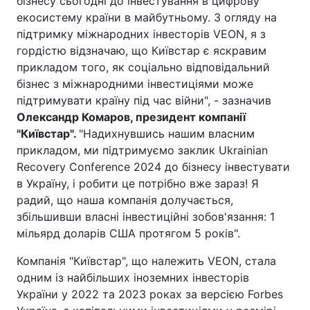
бізнесу сьогодні до інвестування в цифрову
екосистему країни в майбутньому. З огляду на
підтримку міжнародних інвесторів VEON, я з
гордістю відзначаю, що Київстар є яскравим
прикладом того, як соціально відповідальний
бізнес з міжнародними інвестиціями може
підтримувати країну під час війни", - зазначив
Олександр Комаров, президент компанії
"Київстар".
"Надихнувшись нашим власним
прикладом, ми підтримуємо заклик Ukrainian
Recovery Conference 2024 до бізнесу інвестувати
в Україну, і робити це потрібно вже зараз! Я
радий, що наша компанія долучається,
збільшивши власні інвестиційні зобов'язання: 1
мільярд доларів США протягом 5 років".
Компанія "Київстар", що належить VEON, стала
одним із найбільших іноземних інвесторів
України у 2022 та 2023 роках за версією Forbes