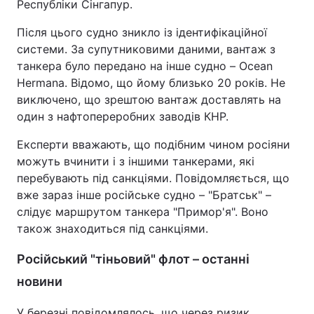
Республіки Сінгапур.
Після цього судно зникло із ідентифікаційної
системи. За супутниковими даними, вантаж з
танкера було передано на інше судно – Ocean
Hermana. Відомо, що йому близько 20 років. Не
виключено, що зрештою вантаж доставлять на
один з нафтопереробних заводів КНР.
Експерти вважають, що подібним чином росіяни
можуть вчинити і з іншими танкерами, які
перебувають під санкціями. Повідомляється, що
вже зараз інше російське судно – "Братськ" –
слідує маршрутом танкера "Примор'я". Воно
також знаходиться під санкціями.
Російський "тіньовий" флот – останні
новини
У березні повідомлялось, що через ризик,