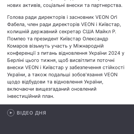
нових активів, соціальні внески та партнерства.
Лонгріди
Голова ради директорів і засновник VEON Оґі
Фабела, член ради директорів VEON і Київстар,
Відео з Youtube
Статті
колишній державний секретар США Майкл Р.
Помпео та президент Київстар Олександр
Інтерв'ю
Думки
Комаров візьмуть участь у Міжнародній
конференції з питань відновлення України 2024 у
Архів
Вакансії
Берліні цього тижня, щоб висвітлити поточні
внески VEON і Київстар у забезпечення стійкості
Контакти
України, а також подальші зобов'язання VEON
Послуги
щодо відбудови та відновлення України,
включаючи вищезгаданий оновлений
інвестиційний план.
ВІДЕО ДНЯ