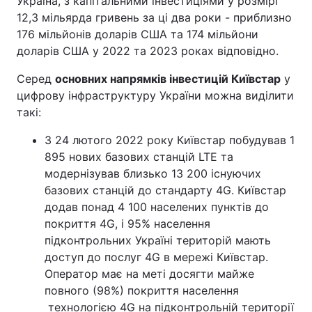
Україна, з капітальними інвестиціями у розмірі
12,3 мільярда гривень за ці два роки - приблизно
176 мільйонів доларів США та 174 мільйони
доларів США у 2022 та 2023 роках відповідно.
Серед
основних напрямків інвестицій Київстар
у
цифрову інфраструктуру України можна виділити
такі:
З 24 лютого 2022 року Київстар побудував 1
895 нових базових станцій LTE та
модернізував близько 13 200 існуючих
базових станцій до стандарту 4G. Київстар
додав понад 4 100 населених пунктів до
покриття 4G, і 95% населення
підконтрольних Україні територій мають
доступ до послуг 4G в мережі Київстар.
Оператор має на меті досягти майже
повного (98%) покриття населення
технологією 4G на підконтрольній території