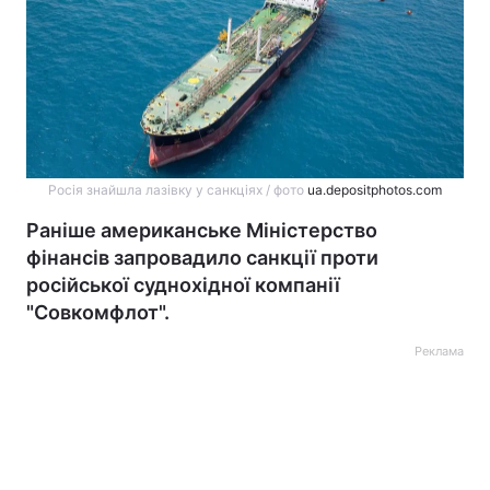
Росія знайшла лазівку у санкціях / фото
ua.depositphotos.com
Раніше американське Міністерство
фінансів запровадило санкції проти
російської суднохідної компанії
"Совкомфлот".
Реклама