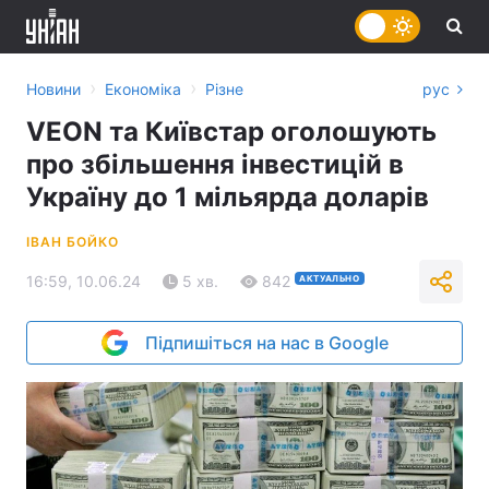
›
›
Новини
Економіка
Різне
рус
VEON та Київстар оголошують
про збільшення інвестицій в
Україну до 1 мільярда доларів
ІВАН БОЙКО
16:59, 10.06.24
5 хв.
842
АКТУАЛЬНО
Підпишіться на нас в Google