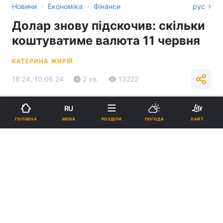
›
›
Новини
Економіка
Фінанси
рус
Долар знову підскочив: скільки
коштуватиме валюта 11 червня
КАТЕРИНА ЖИРІЙ
16:24, 10.06.24
2 хв.
13222
Підпишіться на нас в Google
RU
МОВА
ГОЛОВНА
РОЗДІЛИ
ПОГОДА
ЛАЙТ