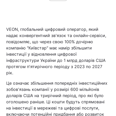
Головна
Війна
VEON, глобальний цифровий оператор, який
Україна
Політика
надає конвергентний зв'язок та онлайн-сервіси,
повідомляє, що через свою 100% дочірню
Економіка
Світ
компанію "Київстар" має намір збільшити
інвестиції у відновлення цифрової
Спорт
Наука
інфраструктури України до 1 млрд доларів США
протягом п'ятирічного періоду з 2023 по 2027
Техно і зв'язок
Лайт
рік.
Зброя
Інциденти
Це означає збільшення попередніх інвестиційних
зобов'язань компанії у розмірі 600 мільйонів
Здоров'я
Туризм
доларів США на трирічний період, про які було
оголошено раніше. Ці кошти будуть спрямовані
Цікавинки
Погода
на інвестиції в мережеві та цифрові послуги,
Екологія
Регіони
включаючи потенційні придбання або розвиток