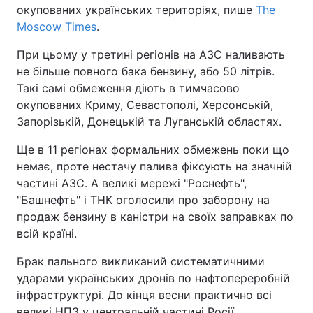
окупованих українських територіях, пише
The
Moscow Times
.
При цьому у третині регіонів на АЗС наливають
не більше повного бака бензину, або 50 літрів.
Такі самі обмеження діють в тимчасово
окупованих Криму, Севастополі, Херсонській,
Запорізькій, Донецькій та Луганській областях.
Ще в 11 регіонах формальних обмежень поки що
немає, проте нестачу палива фіксують на значній
частині АЗС. А великі мережі "Роснефть",
"Башнефть" і ТНК оголосили про заборону на
продаж бензину в каністри на своїх заправках по
всій країні.
Брак пального викликаний систематичними
ударами українських дронів по нафтопереробній
інфраструктурі. До кінця весни практично всі
великі НПЗ у центральній частині Росії