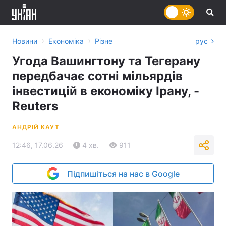
›
›
Новини
Економіка
Різне
рус
Угода Вашингтону та Тегерану
передбачає сотні мільярдів
інвестицій в економіку Ірану, -
Reuters
АНДРІЙ КАУТ
12:46, 17.06.26
4 хв.
911
Підпишіться на нас в Google