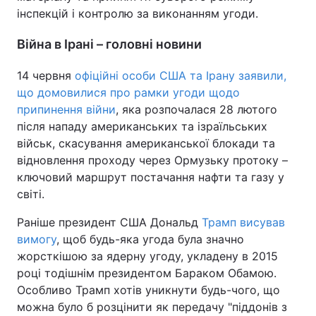
інспекцій і контролю за виконанням угоди.
Війна в Ірані – головні новини
14 червня
офіційні особи США та Ірану заявили,
що домовилися про рамки угоди щодо
припинення війни
, яка розпочалася 28 лютого
після нападу американських та ізраїльських
військ, скасування американської блокади та
відновлення проходу через Ормузьку протоку –
ключовий маршрут постачання нафти та газу у
світі.
Раніше президент США Дональд
Трамп висував
вимогу
, щоб будь-яка угода була значно
жорсткішою за ядерну угоду, укладену в 2015
році тодішнім президентом Бараком Обамою.
Особливо Трамп хотів уникнути будь-чого, що
можна було б розцінити як передачу "піддонів з