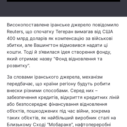
Тема оформлення
Високопоставлене іранське джерело повідомило
Reuters, що спочатку Тегеран вимагав від США
400 млрд доларів як компенсацію за військові
збитки, але Вашингтон відмовився надати ці
кошти. Тоді й з’явилася ідея створення фонду,
який отримає назву "Фонд відновлення та
розвитку".
За словами іранського джерела, механізм
передбачає, що країни регіону будуть робити
внески різними способами. Серед них –
забезпечення кредитів, відкриття кредитних ліній
або безпосереднє фінансування відновлення
об’єктів, пошкоджених під час війни, зокрема
таких об’єктів, як найбільший виробник сталі на
Близькому Сході "Мобараке", нафтопереробні