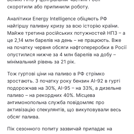
скоротили або припинили роботу.
Аналітики Energy Intelligence обіцяють РФ
найгіршу паливну кризу за всю історію країни.
Майже третина російських потужностей НПЗ – а
це 2,14 млн барелів на день – не працюють. Вже
на початку червня обсяги нафтопереробки в Росії
опустилися нижче за 4 млн барелів на добу –
мінімальний рівень за 21 рік.
Тож гуртові ціни на паливо в РФ стрімко
зростають. З початку року бензин АІ-92 в гурті
подорожчав на 30%, АІ-95 – на 33%, а дизельне
паливо – на рекордних 40%. Місцева
антимонопольна служба повідомляє про
активізацію спекулянтів, що викуповували весь
обсяг палива.
Пік сезонного попиту зазвичай припадає на