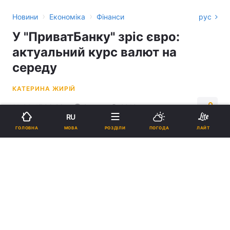
›
›
Новини
Економіка
Фінанси
рус
У "ПриватБанку" зріс євро:
актуальний курс валют на
середу
КАТЕРИНА ЖИРІЙ
11:44, 17.06.26
2 хв.
2019
RU
МОВА
ГОЛОВНА
РОЗДІЛИ
ПОГОДА
ЛАЙТ
Підпишіться на нас в Google