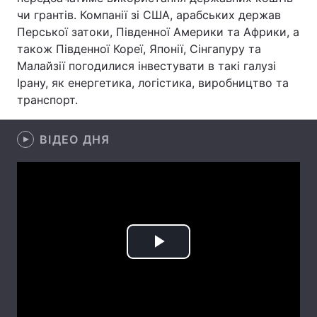
чи грантів. Компанії зі США, арабських держав
Лонгріди
Перської затоки, Південної Америки та Африки, а
також Південної Кореї, Японії, Сінгапуру та
Малайзії погодилися інвестувати в такі галузі
Відео з Youtube
Статті
Ірану, як енергетика, логістика, виробництво та
Інтерв'ю
Думки
транспорт.
Архів
Вакансії
ВІДЕО ДНЯ
Контакти
Послуги
Play
Video