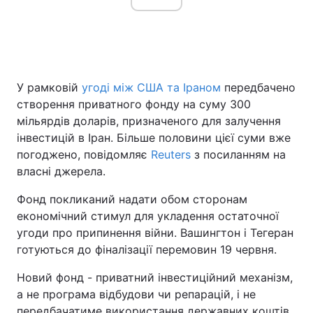
Головна
Війна
У рамковій
угоді між США та Іраном
передбачено
Україна
Політика
створення приватного фонду на суму 300
мільярдів доларів, призначеного для залучення
Економіка
Світ
інвестицій в Іран. Більше половини цієї суми вже
Спорт
Наука
погоджено, повідомляє
Reuters
з посиланням на
власні джерела.
Техно і зв'язок
Лайт
Фонд покликаний надати обом сторонам
Зброя
Інциденти
економічний стимул для укладення остаточної
угоди про припинення війни. Вашингтон і Тегеран
Здоров'я
Туризм
готуються до фіналізації перемовин 19 червня.
Цікавинки
Погода
Новий фонд - приватний інвестиційний механізм,
а не програма відбудови чи репарацій, і не
Екологія
Регіони
передбачатиме використання державних коштів