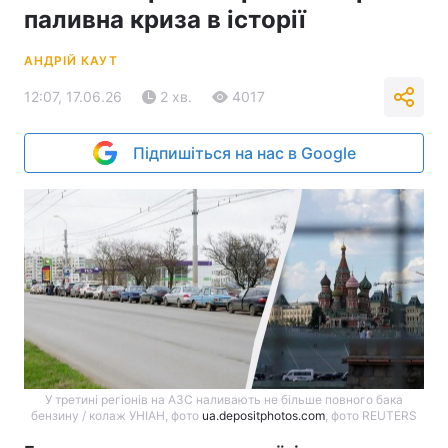
паливна криза в історії
АНДРІЙ КАУТ
12:07, 17.06.26
2 хв.
4017
Підпишіться на нас в Google
У третині регіонів на АЗС наливають не більше повного бака
бензину / колаж УНІАН, фото
ua.depositphotos.com
, фото REUTERS