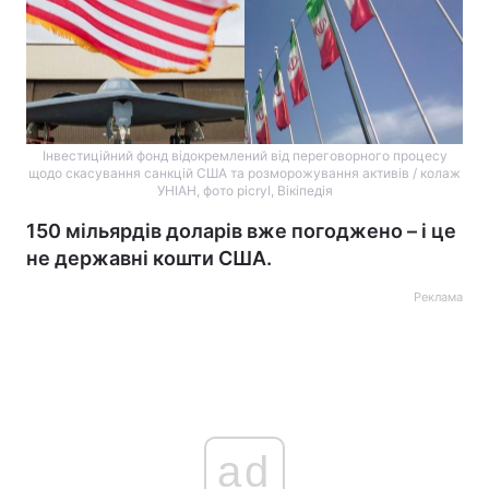
Інвестиційний фонд відокремлений від переговорного процесу
щодо скасування санкцій США та розморожування активів / колаж
УНІАН, фото picryl, Вікіпедія
150 мільярдів доларів вже погоджено – і це
не державні кошти США.
Реклама
ad