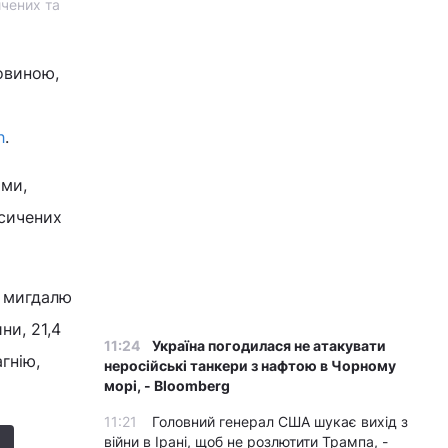
ичених та
овиною,
h
.
ами,
асичених
о мигдалю
ни, 21,4
11:24
Україна погодилася не атакувати
гнію,
неросійські танкери з нафтою в Чорному
морі, - Bloomberg
11:21
Головний генерал США шукає вихід з
війни в Ірані, щоб не розлютити Трампа, -