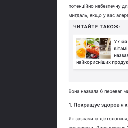
потенційно небезпечну дл
мигдаль, якщо у вас алерг
ЧИТАЙТЕ ТАКОЖ:
Що знижує тиск, крім
У якій
зеленого чаю:
вітамі
дієтологи назвали 5
назва
апоїв
найкорисніших продук
Вона назвала 6 переваг м
1. Покращує здоров'я 
Як зазначила дієтологин
працювати. Дослідження 