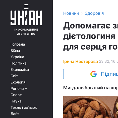
›
Новини
Здоров'я
Допомагає зн
ІНФОРМАЦІЙНЕ
дієтологиня
АГЕНТСТВО
для серця го
Головна
Війна
Україна
Ірина Нестерова
23:32, 16.
Політика
Економіка
Підпиш
Світ
Екологія
Мигдаль багатий на кор
Регіони
Спорт
Наука
Техно і зв'язок
Лайт