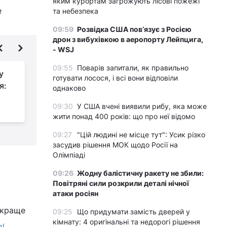
яким курортам загрожують лісові пожежі
е
та небезпека
09:59
Розвідка США пов’язує з Росією
дрон з вибухівкою в аеропорту Лейпцига,
- WSJ
09:55
Поварів запитали, як правильно
у
Що знижує тиск, крім
готувати лосося, і всі вони відповіли
я:
зеленого чаю:
однаково
дієтологи назвали 5
09:30
У США вчені виявили рибу, яка може
корисних напоїв
н
жити понад 400 років: що про неї відомо
09:27
"Цій людині не місце тут": Усик різко
засудив рішення МОК щодо Росії на
Олімпіаді
09:26
Жодну балістичну ракету не збили:
Повітряні сили розкрили деталі нічної
атаки росіян
 краще
09:25
Що придумати замість дверей у
кімнату: 4 оригінальні та недорогі рішення
al