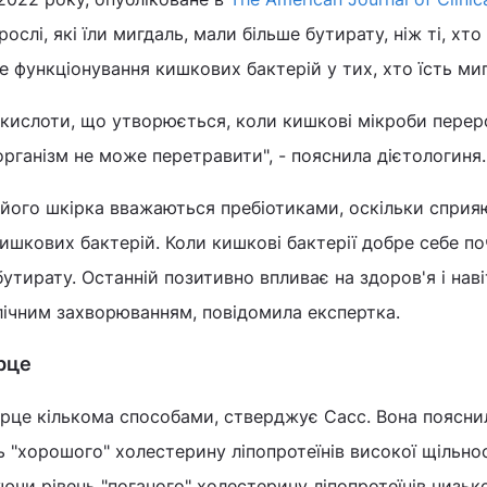
рослі, які їли мигдаль, мали більше бутирату, ніж ті, хто
е функціонування кишкових бактерій у тих, хто їсть ми
ї кислоти, що утворюється, коли кишкові мікроби пере
організм не може перетравити", - пояснила дієтологиня.
а його шкірка вважаються пребіотиками, оскільки сприя
шкових бактерій. Коли кишкові бактерії добре себе по
утирату. Останній позитивно впливає на здоров'я і нав
лічним захворюванням, повідомила експертка.
рце
рце кількома способами, стверджує Сасс. Вона пояснил
ь "хорошого" холестерину ліпопротеїнів високої щільно
чи рівень "поганого" холестерину ліпопротеїнів низько