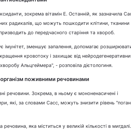
ксиданти, зокрема вітамін Е. Останній, як зазначила Са
ьних радикалів, що можуть пошкодити клітини, тканини
призводить до передчасного старіння та хвороб.
ує імунітет, зменшує запалення, допомагає розширюват
окращення кровотоку і захищає від нейродегенеративни
воробу Альцгеймера", - розповіла дієтологиня.
є організм поживними речовинами
ні речовини. Зокрема, в ньому є мононенасичені і
ри, які, за словами Сасс, можуть знизити рівень "поган
 речовина, яка міститься у великій кількості в мигдалі.