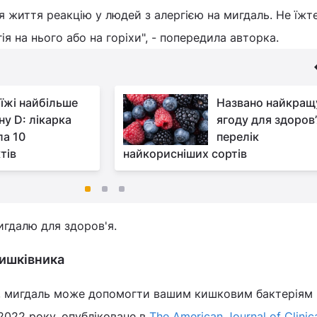
я життя реакцію у людей з алергією на мигдаль. Не їжт
ія на нього або на горіхи", - попередила авторка.
 їжі найбільше
Названо найкращ
ну D: лікарка
ягоду для здоров’
ла 10
перелік
тів
найкорисніших сортів
игдалю для здоров'я.
кишківника
я, мигдаль може допомогти вашим кишковим бактеріям
2022 року, опубліковане в
The American Journal of Clinic