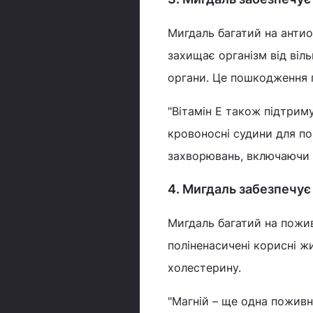
Мигдаль багатий на антио
захищає організм від віл
органи. Це пошкодження 
"Вітамін Е також підтрим
кровоносні судини для п
захворювань, включаючи х
4. Мигдаль забезпечу
Мигдаль багатий на пожив
поліненасичені корисні жи
холестерину.
"Магній – ще одна поживна