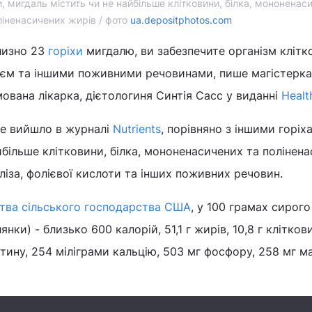
, мигдаль містить чи не найбільше клітковини, білка, мононенас
ліненасичених жирів / фото
ua.depositphotos.com
лизно 23
горіхи
мигдалю, ви забезпечите організм клітк
єм та іншими поживними речовинами, пише магістерка
ована лікарка, дієтологиня Синтія Сасс у виданні
Healt
ке вийшло в журналі
Nutrients
, порівняно з іншими горіх
йбільше клітковини, білка, мононенасичених та полінен
аліза, фолієвої кислоти та інших поживних речовин.
ства сільського господарства США
, у 100 грамах сирог
нки) - близько 600 калорій, 51,1 г жирів, 10,8 г кліткови
іотину, 254 міліграми кальцію, 503 мг фосфору, 258 мг ма