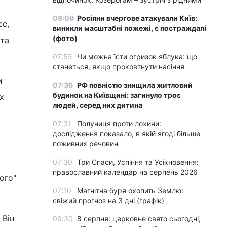
08:09
Росіяни вчергове атакували Київ:
сс,
виникли масштабні пожежі, є постраждалі
(фото)
 та
07:55
Чи можна їсти огризок яблука: що
станеться, якщо проковтнути насіння
и
07:36
РФ повністю знищила житловий
будинок на Київщині: загинуло троє
х
людей, серед них дитина
07:31
Полуниця проти лохини:
дослідження показало, в якій ягоді більше
поживних речовин
07:30
Три Спаси, Успіння та Усікновення:
православний календар на серпень 2026
ого"
07:10
Магнітна буря охопить Землю:
свіжий прогноз на 3 дні (графік)
 Він
06:30
8 серпня: церковне свято сьогодні,