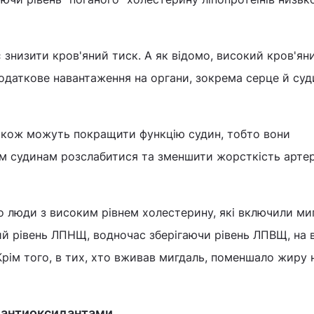
знизити кров'яний тиск. А як відомо, високий кров'яни
додаткове навантаження на органи, зокрема серце й суд
також можуть покращити функцію судин, тобто вони
 судинам розслабитися та зменшити жорсткість артері
 люди з високим рівнем холестерину, які включили ми
ий рівень ЛПНЩ, водночас зберігаючи рівень ЛПВЩ, на в
в. Крім того, в тих, хто вживав мигдаль, поменшало жиру 
є антиоксидантами