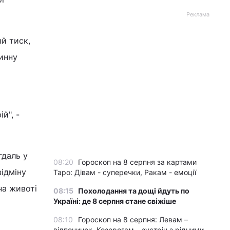
Реклама
й тиск,
инну
й", -
гдаль у
08:20
Гороскоп на 8 серпня за картами
ідміну
Таро: Дівам - суперечки, Ракам - емоції
на животі
08:15
Похолодання та дощі йдуть по
Україні: де 8 серпня стане свіжіше
08:10
Гороскоп на 8 серпня: Левам –
відпочинок, Козерогам – зустріч з рідними