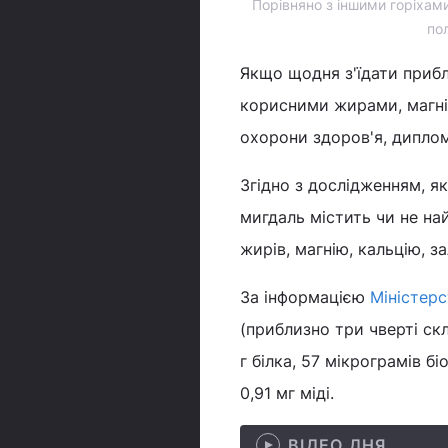
Порівняно з іншими горіхами
по
Якщо щодня з'їдати приб
корисними жирами, магні
охорони здоров'я, диплом
Згідно з дослідженням, я
мигдаль містить чи не на
жирів, магнію, кальцію, з
За інформацією
Міністер
(приблизно три чверті скля
г білка, 57 мікрограмів б
0,91 мг міді.
ВІДЕО ДНЯ