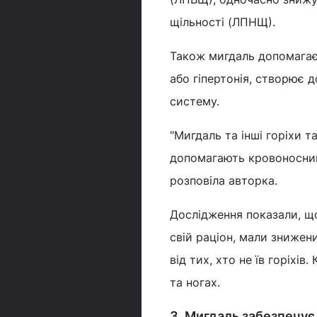
щільності (ЛПНЩ).
Також мигдаль допомагає 
або гіпертонія, створює 
систему.
"Мигдаль та інші горіхи 
допомагають кровоносним
розповіла авторка.
Дослідження показали, що
свій раціон, мали знижен
від тих, хто не їв горіхі
та ногах.
3. Мигдаль забезпечу