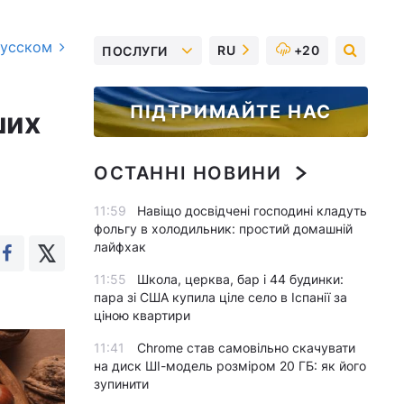
русском
RU
+20
ПОСЛУГИ
ПІДТРИМАЙТЕ НАС
ших
ОСТАННІ НОВИНИ
11:59
Навіщо досвідчені господині кладуть
фольгу в холодильник: простий домашній
лайфхак
11:55
Школа, церква, бар і 44 будинки:
пара зі США купила ціле село в Іспанії за
ціною квартири
11:41
Chrome став самовільно скачувати
на диск ШІ-модель розміром 20 ГБ: як його
зупинити