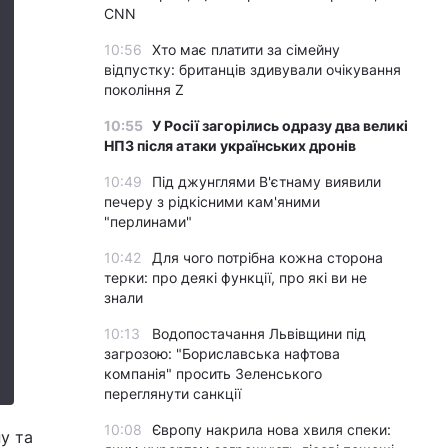
CNN
10:56
Хто має платити за сімейну
відпустку: британців здивували очікування
покоління Z
10:55
У Росії загорілись одразу два великі
НПЗ після атаки українських дронів
10:49
Під джунглями В'єтнаму виявили
печеру з рідкісними кам'яними
"перлинами"
10:42
Для чого потрібна кожна сторона
терки: про деякі функції, про які ви не
знали
10:13
Водопостачання Львівщини під
загрозою: "Бориславська нафтова
компанія" просить Зеленського
переглянути санкції
10:08
Європу накрила нова хвиля спеки:
у та