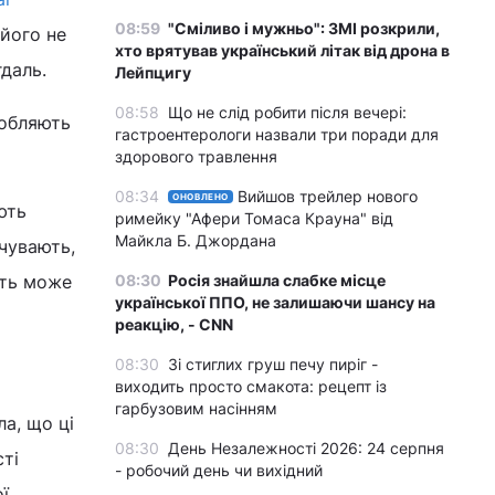
08:59
"Сміливо і мужньо": ЗМІ розкрили,
 його не
хто врятував український літак від дрона в
гдаль.
Лейпцигу
08:58
Що не слід робити після вечері:
робляють
гастроентерологи назвали три поради для
здорового травлення
08:34
Вийшов трейлер нового
ОНОВЛЕНО
ють
римейку "Афери Томаса Крауна" від
Майкла Б. Джордана
чувають,
іть може
08:30
Росія знайшла слабке місце
української ППО, не залишаючи шансу на
реакцію, - CNN
08:30
Зі стиглих груш печу пиріг -
виходить просто смакота: рецепт із
гарбузовим насінням
а, що ці
08:30
День Незалежності 2026: 24 серпня
сті
- робочий день чи вихідний
ї