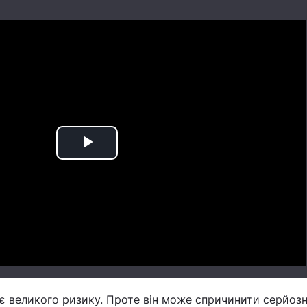
Play
Video
є великого ризику. Проте він може спричинити серйозн