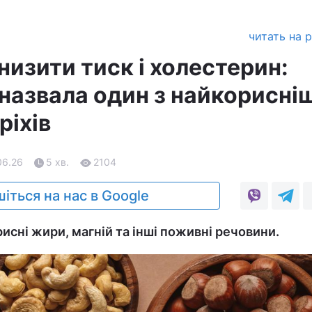
читать на 
изити тиск і холестерин:
 назвала один з найкорисні
ріхів
06.26
5 хв.
2104
іться на нас в Google
исні жири, магній та інші поживні речовини.