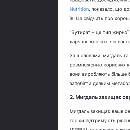
Nutrition
, показало, що до
їв. Це свідчить про хорош
"Бутират – це тип жирно
харчові волокна, які ваш 
За її словами, мигдаль т
розмноженню корисних ки
вони виробляють більше б
запобігти деяким метабо
2. Мигдаль захищає се
Мигдаль захищає ваше се
горіхи підтримують рівен
(ЛПВЩ), одночасно знижую