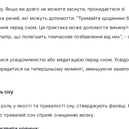
у. Якщо ви довго не можете заснути, прокидаєтеся зі
ка речей, які можуть допомогти. "Тримайте щоденник б
ання перед сном. Ця практика може допомогти викинут
папір, що полегшить тимчасове позбавлення від них", - 
ися усвідомленістю або медитацією перед сном. Усвід
редитися на теперішньому моменті, зменшуючи занеп
ь сну
 роль у якості та тривалості сну, стверджують фахівці. 
що тривалий сон сприяє очищенню мозку.
кавити новини: