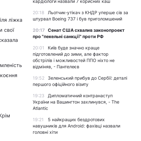
кардіологи назвали 7 корисних каш
20:18
Льотчик-утікач з КНДР уперше сів за
штурвал Boeing 737 і був приголомшений
іля ліжка
и свої
20:17
Сенат США схвалив законопроект
про "пекельні санкції" проти РФ
сказала
20:01
Київ буде значно краще
підготовлений до зими, але фактор
обстрілів і можливостей ППО ніхто не
омленість
відміняв, - Пантелеєв
окоєння
19:52
Зеленський прибув до Сербії: деталі
першого офіційного візиту
19:23
Дипломатичний контранаступ
України на Вашингтон захлинувся, - The
Atlantic
Крім
19:21
5 найкращих бездротових
навушників для Android: фахівці назвали
головні хіти