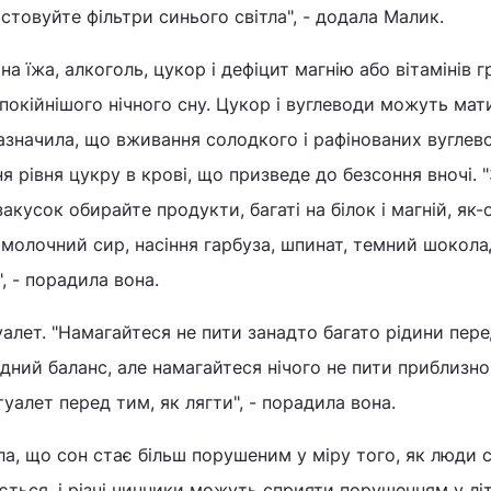
стовуйте фільтри синього світла", - додала Малик.
на їжа, алкоголь, цукор і дефіцит магнію або вітамінів г
окійнішого нічного сну. Цукор і вуглеводи можуть мат
азначила, що вживання солодкого і рафінованих вуглев
 рівня цукру в крові, що призведе до безсоння вночі. 
акусок обирайте продукти, багаті на білок і магній, як-
омолочний сир, насіння гарбуза, шпинат, темний шокола
", - порадила вона.
уалет. "Намагайтеся не пити занадто багато рідини пере
ний баланс, але намагайтеся нічого не пити приблизно 
туалет перед тим, як лягти", - порадила вона.
, що сон стає більш порушеним у міру того, як люди с
ється, і різні чинники можуть сприяти порушенням у літ