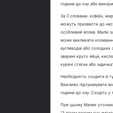
години до сну або викори
За її словами, кофеїн, жир
можуть призвести до несп
особливий вплив. Малік з
може викликати коливання
вуглеводів або солодких з
зварені круто яйця, кисл
курячі стегна або індичка
Необхідність сходити в т
Важливо підтримувати вод
години до сну. Сходіть у 
При цьому Малик уточнила
"З віком режим сну зміню