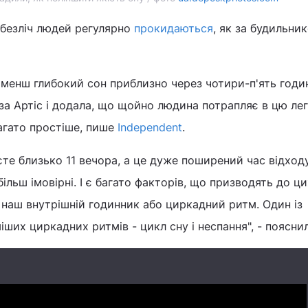
 безліч людей регулярно
прокидаються
, як за будильник
менш глибокий сон приблизно через чотири-п'ять годин
Ліза Артіс і додала, що щойно людина потрапляє в цю ле
агато простіше, пише
Independent
.
те близько 11 вечора, а це дуже поширений час відходу
ільш імовірні. І є багато факторів, що призводять до ци
наш внутрішній годинник або циркадний ритм. Один із
ших циркадних ритмів - цикл сну і неспання", - пояснил