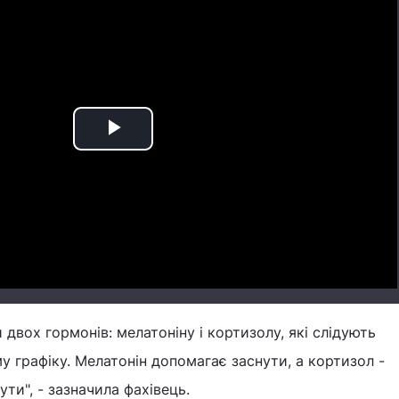
Play
Video
двох гормонів: мелатоніну і кортизолу, які слідують
 графіку. Мелатонін допомагає заснути, а кортизол -
ути", - зазначила фахівець.