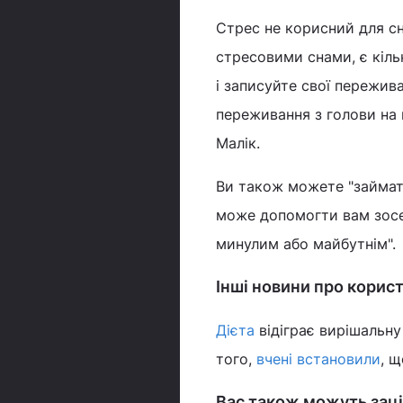
Стрес не корисний для сн
стресовими снами, є кіль
і записуйте свої пережив
переживання з голови на 
Малік.
Ви також можете "займат
може допомогти вам зосе
минулим або майбутнім".
Інші новини про корист
Дієта
відіграє вирішальну
того,
вчені встановили
, 
Вас також можуть заці