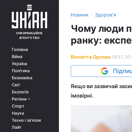
›
Новини
Здоров'я
Чому люди п
ІНФОРМАЦІЙНЕ
ранку: експе
АГЕНТСТВО
Головна
Віолетта Орлова
Війна
09:57, 30
Україна
Підпиш
Політика
Економіка
Світ
Якщо ви зазвичай заси
Екологія
імовірні.
Регіони
Спорт
Наука
Техно і зв'язок
Лайт