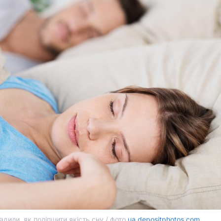
адили, як поліпшити якість сну / фото
ua.depositphotos.com