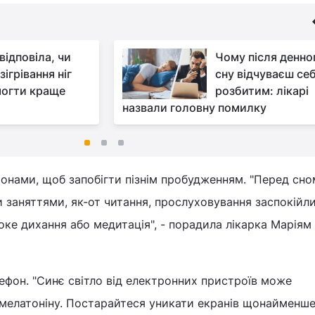
відповіла, чи
Чому після денно
ігрівання ніг
сну відчуваєш се
огти краще
розбитим: лікарі
назвали головну помилку
онами, щоб запобігти пізнім пробудженням. "Перед сно
 заняттями, як-от читання, прослуховування заспокійли
оке дихання або медитація", - порадила лікарка Маріям 
лефон. "Синє світло від електронних пристроїв може
мелатоніну. Постарайтеся уникати екранів щонайменше 