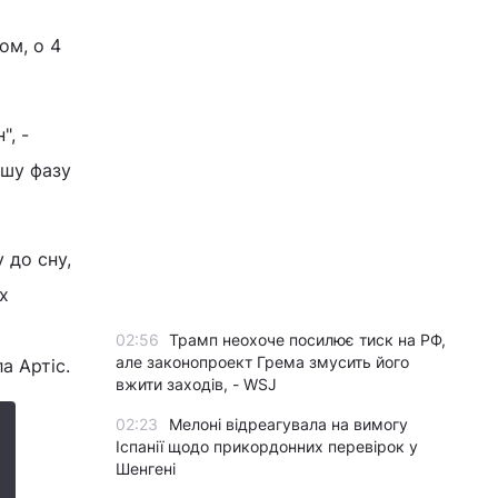
ом, о 4
", -
гшу фазу
 до сну,
х
02:56
Трамп неохоче посилює тиск на РФ,
але законопроект Грема змусить його
а Артіс.
вжити заходів, - WSJ
02:23
Мелоні відреагувала на вимогу
Іспанії щодо прикордонних перевірок у
Шенгені