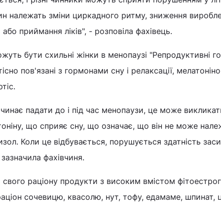
чин належать зміни циркадного ритму, зниження виробл
або приймання ліків", - розповіла фахівець.
жуть бути схильні жінки в менопаузі "Репродуктивні г
тісно пов'язані з гормонами сну і релаксації, мелатоніно
тіс.
очинає падати до і під час менопаузи, це може викликат
оніну, що сприяє сну, що означає, що він не може нал
зол. Коли це відбувається, порушується здатність заси
- зазначила фахівчиня.
 свого раціону продукти з високим вмістом фітоестрог
аціон сочевицю, квасолю, нут, тофу, едамаме, шпинат, 