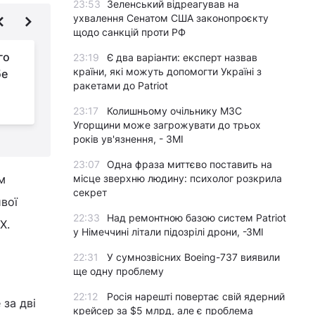
23:53
Зеленський відреагував на
ухвалення Сенатом США законопроєкту
щодо санкцій проти РФ
го
Оксфордський
23:19
Є два варіанти: експерт назвав
країни, які можуть допомогти Україні з
бе
нейробіолог
ракетами до Patriot
поділився секретами
щодо поліпшення сну і пам'яті
с
23:17
Колишньому очільнику МЗС
Угорщини може загрожувати до трьох
років ув'язнення, - ЗМІ
23:07
Одна фраза миттєво поставить на
м
місце зверхню людину: психолог розкрила
секрет
вої
22:33
Над ремонтною базою систем Patriot
Х.
у Німеччині літали підозрілі дрони, -ЗМІ
22:31
У сумнозвісних Boeing-737 виявили
ще одну проблему
22:12
Росія нарешті повертає свій ядерний
за дві
крейсер за $5 млрд, але є проблема