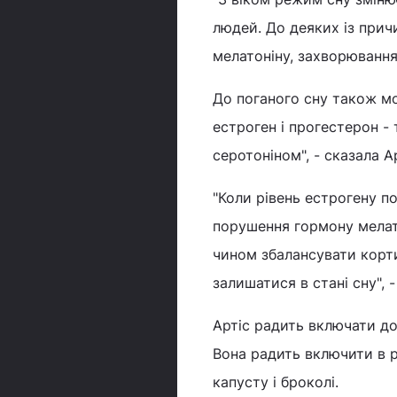
людей. До деяких із при
мелатоніну, захворювання 
До поганого сну також мо
естроген і прогестерон - 
серотоніном", - сказала Ар
"Коли рівень естрогену п
порушення гормону мелат
чином збалансувати корти
залишатися в стані сну", 
Артіс радить включати до
Вона радить включити в р
капусту і броколі.