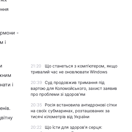
ення
ормони -
м і
и
21:20
Що станеться з комп’ютером, якщо
тривалий час не оновлювати Windows
ежним
20:39
Суд продовжив тримання під
нати і
вартою для Коломойського, захист заявив
про проблеми зі здоров'ям
20:35
Росія встановила антидронові сітки
енів.
на своїх субмаринах, розташованих за
тисячі кілометрів від України
цвітну
20:22
Що їсти для здоров’я серця: