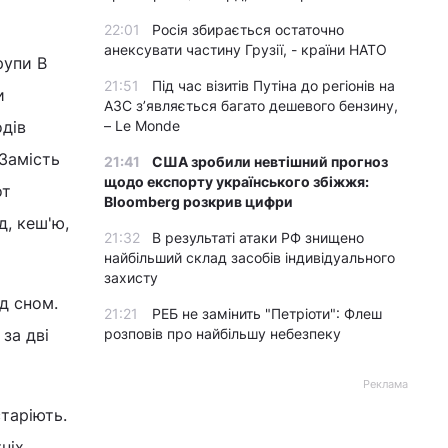
22:01
Росія збирається остаточно
анексувати частину Грузії, - країни НАТО
рупи В
21:51
Під час візитів Путіна до регіонів на
и
АЗС з’являється багато дешевого бензину,
одів
– Le Monde
"Замість
21:41
США зробили невтішний прогноз
щодо експорту українського збіжжя:
от
Bloomberg розкрив цифри
д, кеш'ю,
21:32
В результаті атаки РФ знищено
найбільший склад засобів індивідуального
захисту
д сном.
21:21
РЕБ не замінить "Петріоти": Флеш
за дві
розповів про найбільшу небезпеку
Реклама
таріють.
ніх