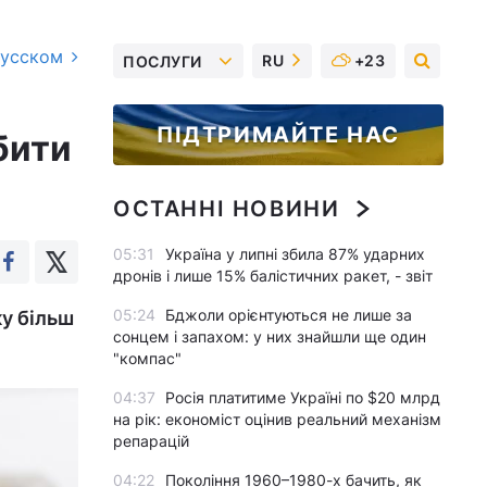
русском
RU
+23
ПОСЛУГИ
ПІДТРИМАЙТЕ НАС
бити
ОСТАННІ НОВИНИ
05:31
Україна у липні збила 87% ударних
дронів і лише 15% балістичних ракет, - звіт
05:24
Бджоли орієнтуються не лише за
ку більш
сонцем і запахом: у них знайшли ще один
"компас"
04:37
Росія платитиме Україні по $20 млрд
на рік: економіст оцінив реальний механізм
репарацій
04:22
Покоління 1960–1980-х бачить, як