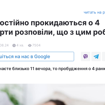
читать на 
остійно прокидаються о 4
рти розповіли, що з цим ро
.08.24
4 хв.
7504
іться на нас в Google
наєте близько 11 вечора, то пробудження о 4 ран