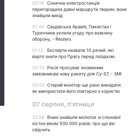
02:18
Сонячна електростанція
перегородила давні маршрути тварин: вони
знайшли вихід
01:44
Саудівська Аравія, Пакистан і
Туреччина уклали угоду про взаємну
оборону, - Reuters
01:15
Експерти назвали 10 речей, які
варто знати про Прагу перед поїздкою
00:32
Росія просуває іноземним
замовникам нову ракету для Су-57, - ЗМІ
00:05
Старий монітор ще рано викидати:
як використати його повторно з користю
07 серпня, п'ятниця
23:58
Вчені знайшли молоток зі слонової
кістки віком 500 000 років: про що він
свідчить