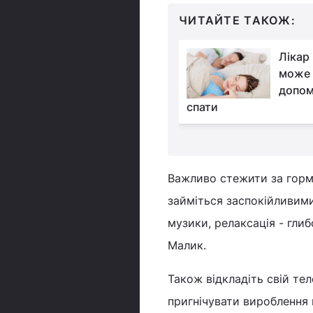
ЧИТАЙТЕ ТАКОЖ:
Оксфордський
Лікар 
нейробіолог
може з
поділився секретами
допом
шення сну і пам'яті
спати
Важливо стежити за горм
займіться заспокійливими
музики, релаксація - глиб
Малик.
Також відкладіть свій те
пригнічувати вироблення 