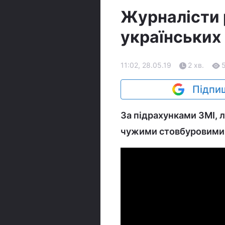
Журналісти 
українських 
11:02, 28.05.19
2 хв.
Підпиш
За підрахунками ЗМІ, л
чужими стовбуровими 