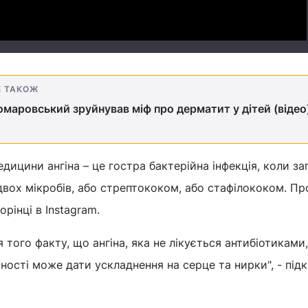
Е ТАКОЖ
омаровський зруйнував міф про дерматит у дітей (відео
дицини ангіна – це гостра бактерійна інфекція, коли за
двох мікробів, або стрептококом, або стафілококом. Пр
орінці в Instagram.
 того факту, що ангіна, яка не лікується антибіотиками
ості може дати ускладнення на серце та нирки", - під