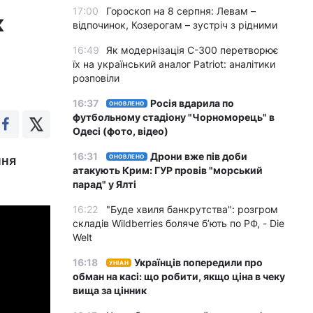
17:00
Гороскоп на 8 серпня: Левам –
к
відпочинок, Козерогам – зустріч з рідними
16:49
Як модернізація С-300 перетворює
їх на український аналог Patriot: аналітики
розповіли
16:37
Росія вдарила по
ОНОВЛЕНО
футбольному стадіону "Чорноморець" в
Одесі (фото, відео)
16:31
Дрони вже пів доби
ння
ОНОВЛЕНО
атакують Крим: ГУР провів "морський
парад" у Ялті
16:22
"Буде хвиля банкрутства": розгром
складів Wildberries боляче бʼють по РФ, - Die
Welt
16:18
Українців попередили про
УНІАН
обман на касі: що робити, якщо ціна в чеку
вища за цінник