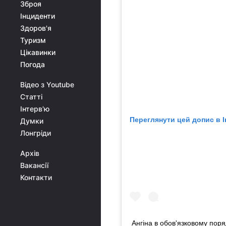
Зброя
Інциденти
Здоров'я
Туризм
Цікавинки
Погода
Відео з Youtube
Статті
Інтерв'ю
Переглянути цей допис в I
Думки
Лонгріди
Архів
Вакансії
Контакти
Ангіна в обов'язковому поря