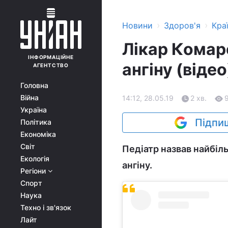
›
›
Новини
Здоров'я
Кра
Лікар Комаро
ІНФОРМАЦІЙНЕ
ангіну (відео
АГЕНТСТВО
Головна
Війна
14:12, 28.05.19
2 хв.
Україна
Підпиш
Політика
Економіка
Світ
Педіатр назвав найбіл
Екологія
ангіну.
Регіони
Спорт
Наука
Техно і зв'язок
Лайт