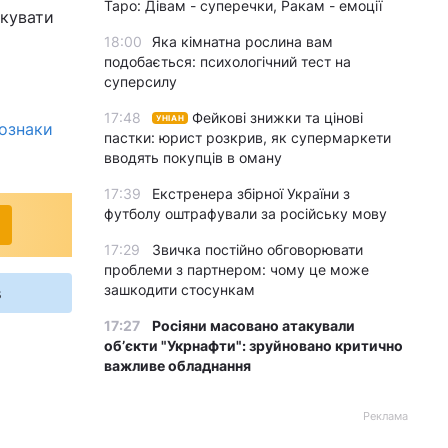
Таро: Дівам - суперечки, Ракам - емоції
ікувати
18:00
Яка кімнатна рослина вам
подобається: психологічний тест на
суперсилу
17:48
Фейкові знижки та цінові
УНІАН
ознаки
пастки: юрист розкрив, як супермаркети
вводять покупців в оману
17:39
Екстренера збірної України з
футболу оштрафували за російську мову
17:29
Звичка постійно обговорювати
проблеми з партнером: чому це може
зашкодити стосункам
s
17:27
Росіяни масовано атакували
обʼєкти "Укрнафти": зруйновано критично
важливе обладнання
Реклама