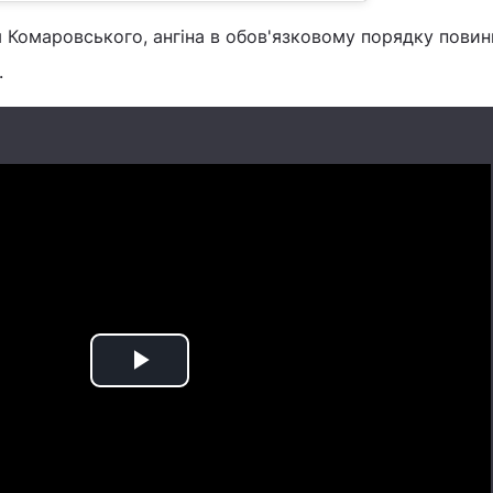
я Комаровського, ангіна в обов'язковому порядку повин
.
Play
Video