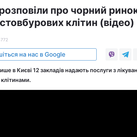
розповіли про чорний рино
стовбурових клітин (відео)
5772
іться на нас в Google
ише в Києві 12 закладів надають послуги з лікува
клітинами.