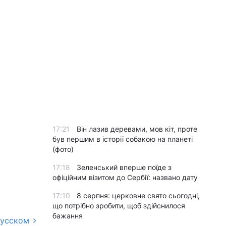
17:21
Він лазив деревами, мов кіт, проте
був першим в історії собакою на планеті
(фото)
17:18
Зеленський вперше поїде з
офіційним візитом до Сербії: названо дату
17:10
8 серпня: церковне свято сьогодні,
що потрібно зробити, щоб здійснилося
бажання
русском