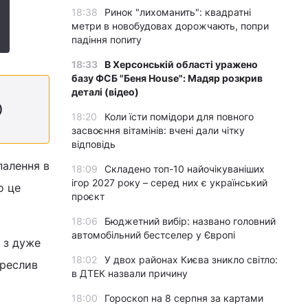
18:38
Ринок "лихоманить": квадратні
метри в новобудовах дорожчають, попри
падіння попиту
18:33
В Херсонській області уражено
базу ФСБ "Беня House": Мадяр розкрив
деталі (відео)
)
18:20
Коли їсти помідори для повного
засвоєння вітамінів: вчені дали чітку
відповідь
палення в
18:09
Складено топ-10 найочікуваніших
ігор 2027 року – серед них є український
о це
проєкт
18:06
Бюджетний вибір: названо головний
автомобільний бестселер у Європі
, з дуже
18:02
У двох районах Києва зникло світло:
креслив
в ДТЕК назвали причину
18:00
Гороскоп на 8 серпня за картами