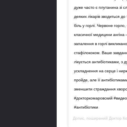
дуже часто є плутанина зі с
деяких лікарів зводиться до
біль у горлі. Червоне горло,
класичної медицини ангіна –
запалення в горлі викликано
стафілококом. Ваше завдання
лікується антибіотиками, з
ускладнення на серце і нирк
пройде, але її антибіотикам
зменшити страждання хворог
#докторкомаровский #видео
#антибіотики
Допис, поширений
Доктор К