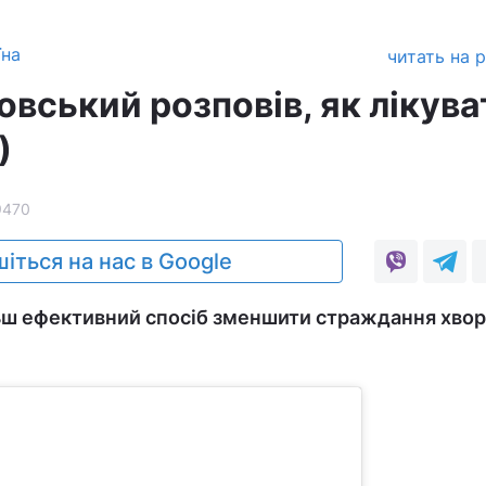
їна
читать на 
вський розповів, як лікува
)
9470
іться на нас в Google
ьш ефективний спосіб зменшити страждання хвор