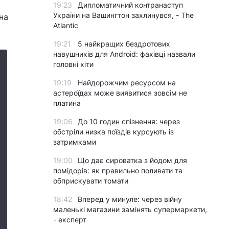
19:23
Дипломатичний контранаступ
України на Вашингтон захлинувся, - The
на
Atlantic
19:21
5 найкращих бездротових
навушників для Android: фахівці назвали
головні хіти
19:19
Найдорожчим ресурсом на
астероїдах може виявитися зовсім не
платина
19:06
До 10 годин спізнення: через
обстріли низка поїздів курсують із
затримками
19:00
Що дає сироватка з йодом для
помідорів: як правильно поливати та
обприскувати томати
18:42
Вперед у минуле: через війну
маленькі магазини замінять супермаркети,
- експерт