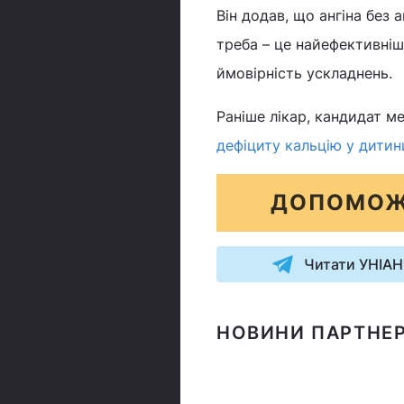
Він додав, що ангіна без а
треба – це найефективні
ймовірність ускладнень.
Раніше лікар, кандидат м
дефіциту кальцію у дитин
ДОПОМОЖ
Читати УНІАН
НОВИНИ ПАРТНЕР