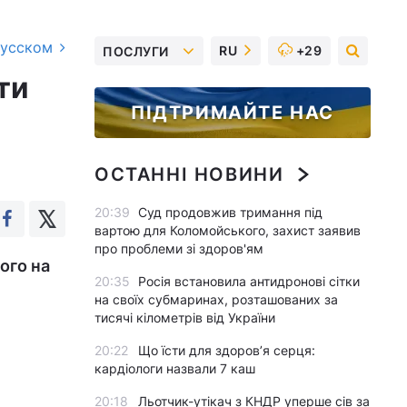
русском
RU
+29
ПОСЛУГИ
ти
ПІДТРИМАЙТЕ НАС
ОСТАННІ НОВИНИ
20:39
Суд продовжив тримання під
вартою для Коломойського, захист заявив
про проблеми зі здоров'ям
ого на
20:35
Росія встановила антидронові сітки
на своїх субмаринах, розташованих за
тисячі кілометрів від України
20:22
Що їсти для здоров’я серця:
кардіологи назвали 7 каш
20:18
Льотчик-утікач з КНДР уперше сів за