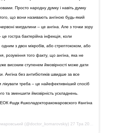
ловами. Просто народну думку і навіть думку
 того, що вони називають ангіною будь-який
 червоні мигдалини – це ангіна. Але з точки зору
 це гостра бактерійна інфекція, коли
 одним з двох мікробів, або стрептококом, або
, розуміння того факту, що ангіна, яка не
 дуже високим ступенем ймовірності може дати
и. Ангіна без антибіотиків швидше за все
и лікувати треба – це найефективніший спосіб
о та зменшити ймовірність ускладнень. ⠀
ЕОК #шдк #школадокторакомаровского #ангіна
омаровський
(@doctor_komarovskiy)
27 Тра 2019 р. о 5:44 PDT