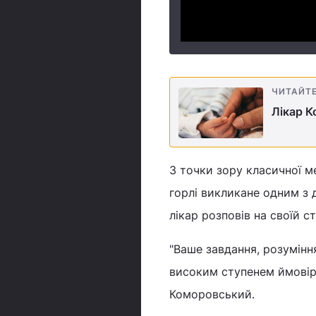
ЧИТАЙТ
Лікар К
З точки зору класичної ме
горлі викликане одним з 
лікар розповів на своїй ст
"Ваше завдання, розуміння
високим ступенем ймовірн
Коморовський.