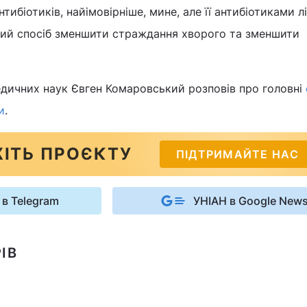
нтибіотиків, найімовірніше, мине, але її антибіотиками л
ший спосіб зменшити страждання хворого та зменшити
едичних наук Євген Комаровський розповів про головні
и
.
ІТЬ ПРОЄКТУ
ПІДТРИМАЙТЕ НАС
 в Telegram
УНІАН в Google New
ІВ