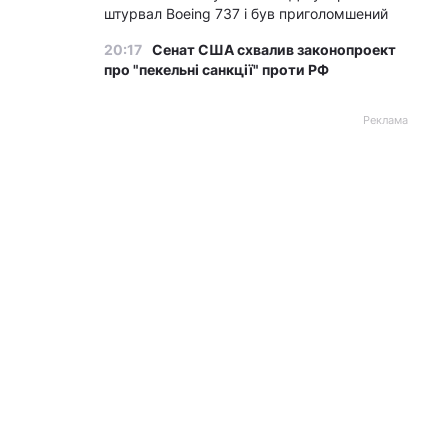
штурвал Boeing 737 і був приголомшений
20:17
Сенат США схвалив законопроект
про "пекельні санкції" проти РФ
Реклама