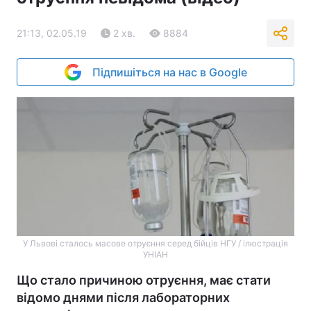
21:13, 02.05.19
2 хв.
8884
Підпишіться на нас в Google
У Львові сталось масове отруєння серед бійців НГУ / ілюстрація
УНІАН
Що стало причиною отруєння, має стати
відомо днями після лабораторних