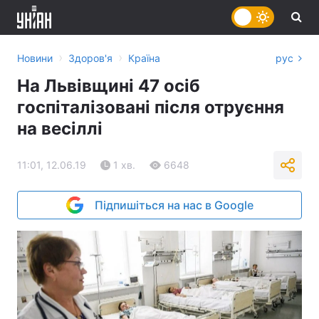
›
›
Новини
Здоров'я
Країна
рус
На Львівщині 47 осіб
госпіталізовані після отруєння
на весіллі
11:01, 12.06.19
1 хв.
6648
Підпишіться на нас в Google