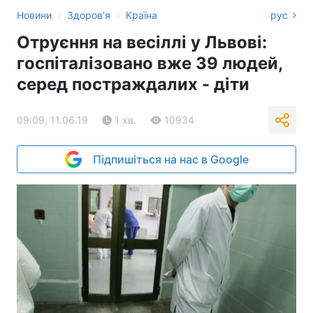
›
›
Новини
Здоров'я
Країна
рус
Отруєння на весіллі у Львові:
госпіталізовано вже 39 людей,
серед постраждалих - діти
09:09, 11.06.19
1 хв.
10934
Підпишіться на нас в Google