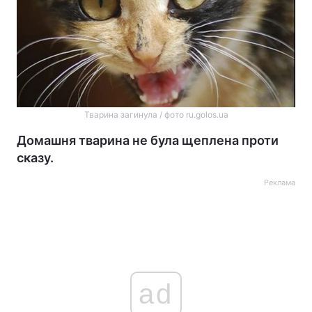
Тварина загинула / фото ru.golos.ua
Домашня тварина не була щеплена проти
сказу.
Реклама
ad