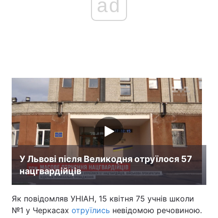
ad
У Львові після Великодня отруїлося 57
нацгвардійців
Як повідомляв УНІАН, 15 квітня 75 учнів школи
№1 у Черкасах
отруїлись
невідомою речовиною.