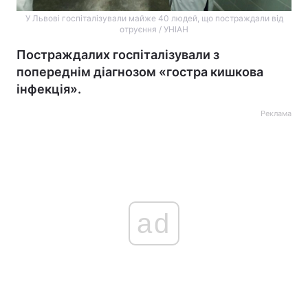
У Львові госпіталізували майже 40 людей, що постраждали від
отруєння / УНІАН
Постраждалих госпіталізували з
попереднім діагнозом «гостра кишкова
інфекція».
Реклама
ad