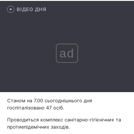
ВІДЕО ДНЯ
Лонгріди
Відео з Youtube
Статті
Інтерв'ю
Думки
ad
Архів
Вакансії
Контакти
Послуги
Станом на 7.00 сьогоднішнього дня
госпіталізовано 47 осіб.
Проводиться комплекс санітарно-гігієнічних та
протиепідемічних заходів.