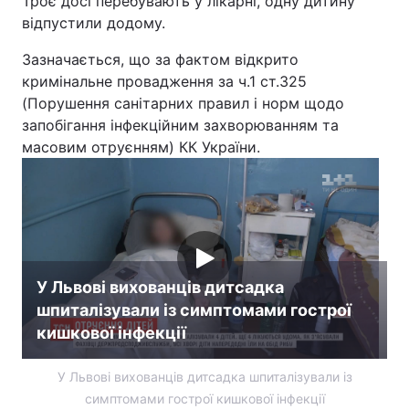
Троє досі перебувають у лікарні, одну дитину
відпустили додому.
Зазначається, що за фактом відкрито
кримінальне провадження за ч.1 ст.325
(Порушення санітарних правил і норм щодо
запобігання інфекційним захворюванням та
масовим отруєнням) КК України.
У Львові вихованців дитсадка
шпиталізували із симптомами гострої
кишкової інфекції
У Львові вихованців дитсадка шпиталізували із
симптомами гострої кишкової інфекції