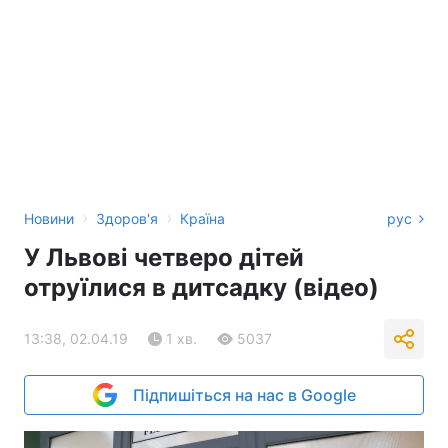
›
›
Новини
Здоров'я
Країна
рус
У Львові четверо дітей
отруїлися в дитсадку (відео)
13:38, 02.04.19
1 хв.
5037
Підпишіться на нас в Google