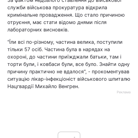
За фактом недбалого ставлення до військової
служби військова прокуратура відкрила
кримінальне провадження. Що стало причиною
отруєння, має стати відомо днями після
лабораторних висновків.
"Їли всі по-різному, частина велика, поступили
тільки 57 осіб. Частина була в нарядах на
охороні, до частини приїжджали батьки, там і
торти були, і ковбаси були, все було. Знайти одну
причину практично не вдалося", - прокоментував
ситуацію лікар-інфекціоніст військового шпиталю
Нацгвардії Михайло Венгрен.
Реклама