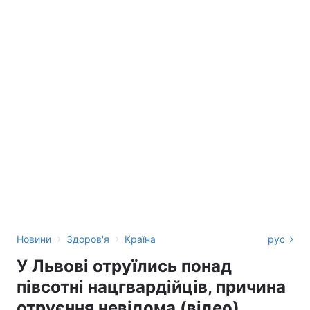
›
›
Новини
Здоров'я
Країна
рус
У Львові отруїлись понад
півсотні нацгвардійців, причина
отруєння невідома (відео)