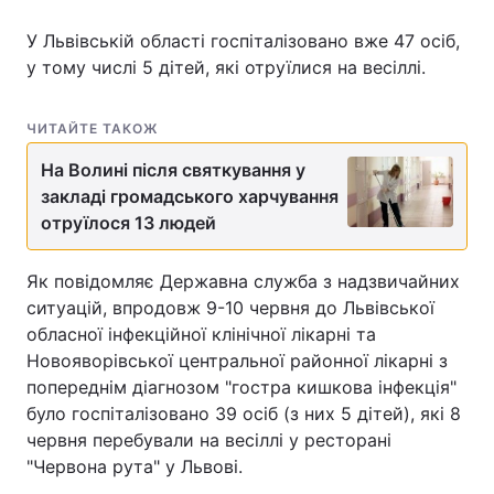
У Львівській області госпіталізовано вже 47 осіб,
у тому числі 5 дітей, які отруїлися на весіллі.
Головна
Війна
ЧИТАЙТЕ ТАКОЖ
Україна
Політика
На Волині після святкування у
Економіка
Світ
закладі громадського харчування
отруїлося 13 людей
Спорт
Наука
Як повідомляє Державна служба з надзвичайних
Техно і зв'язок
Лайт
ситуацій, впродовж 9-10 червня до Львівської
обласної інфекційної клінічної лікарні та
Зброя
Інциденти
Новояворівської центральної районної лікарні з
попереднім діагнозом "гостра кишкова інфекція"
Здоров'я
Туризм
було госпіталізовано 39 осіб (з них 5 дітей), які 8
Цікавинки
Погода
червня перебували на весіллі у ресторані
"Червона рута" у Львові.
Екологія
Регіони