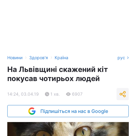
›
›
Новини
Здоров'я
Країна
рус
На Львівщині скажений кіт
покусав чотирьох людей
14:24, 03.04.19
1 хв.
6907
Підпишіться на нас в Google