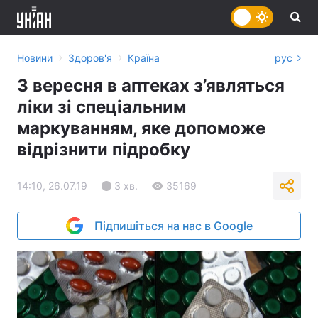
›
›
Новини
Здоров'я
Країна
рус
З вересня в аптеках з’являться
ліки зі спеціальним
маркуванням, яке допоможе
відрізнити підробку
14:10, 26.07.19
3 хв.
35169
Підпишіться на нас в Google