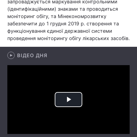
запроваджується маркування контрольними
(ідентифікаційними) знаками та проводиться
Лонгріди
моніторинг обігу, та Мінекономрозвитку
забезпечити до 1 грудня 2019 р. створення та
Відео з Youtube
Статті
функціонування єдиної державної системи
проведення моніторингу обігу лікарських засобів.
Інтерв'ю
Думки
ВІДЕО ДНЯ
Архів
Вакансії
Контакти
Послуги
Play
Video