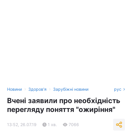
›
›
Новини
Здоров'я
Зарубіжні новини
рус
Вчені заявили про необхідність
перегляду поняття "ожиріння"
13:52, 26.07.19
1 хв.
7066