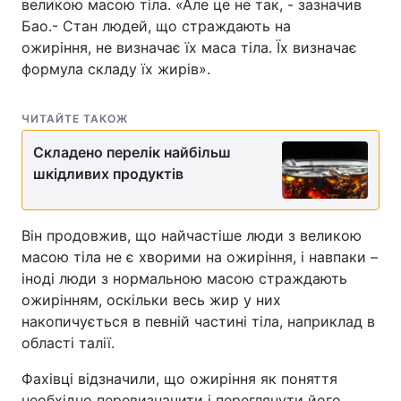
великою масою тіла. «Але це не так, - зазначив
Бао.- Стан людей, що страждають на
ожиріння, не визначає їх маса тіла. Їх визначає
формула складу їх жирів».
ЧИТАЙТЕ ТАКОЖ
Складено перелік найбільш
шкідливих продуктів
Він продовжив, що найчастіше люди з великою
масою тіла не є хворими на ожиріння, і навпаки –
іноді люди з нормальною масою страждають
ожирінням, оскільки весь жир у них
накопичується в певній частині тіла, наприклад в
області талії.
Фахівці відзначили, що ожиріння як поняття
необхідно перевизначити і переглянути його