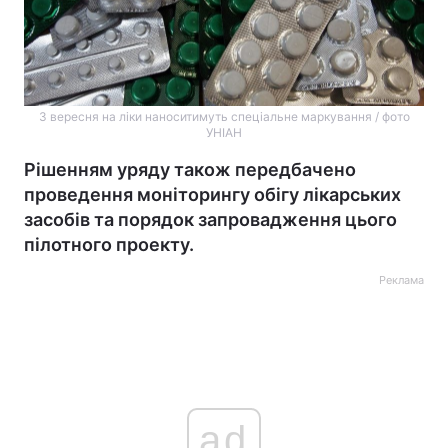
З вересня на ліки наноситимуть спеціальне маркування / фото
УНІАН
Рішенням уряду також передбачено
проведення моніторингу обігу лікарських
засобів та порядок запровадження цього
пілотного проекту.
Реклама
ad