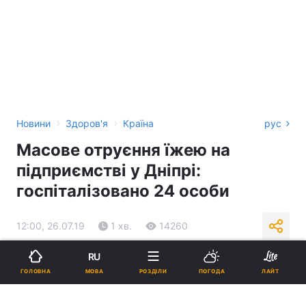
›
›
Новини
Здоров'я
Країна
рус
Масове отруєння їжею на
підприємстві у Дніпрі:
госпіталізовано 24 особи
12:00, 26.07.19
1 хв.
14260
RU
Підпишіться на нас в Google
МОВА
ГОЛОВНА
РОЗДІЛИ
ПОГОДА
ЛАЙТ