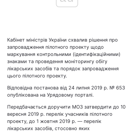
Головна
Війна
Україна
Політика
Кабінет міністрів України схвалив рішення про
запровадження пілотного проекту щодо
Економіка
Світ
маркування контрольними (ідентифікаційними)
знаками та проведення моніторингу обігу
Спорт
Наука
лікарських засобів та порядок запровадження
цього пілотного проекту.
Техно і зв'язок
Лайт
Відповідна постанова від 24 липня 2019 р. № 653
Зброя
Інциденти
опублікована на Урядовому порталі.
Здоров'я
Туризм
Передбачається доручити МОЗ затвердити до 10
вересня 2019 р. перелік учасників пілотного
Цікавинки
Погода
проекту, до 1 жовтня 2019 р. — перелік
лікарських засобів, стосовно яких
Екологія
Регіони