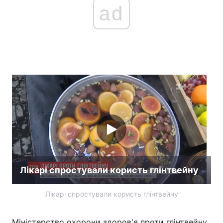
ad
Лікарі спростували користь глінтвейну
Лікарі спростували користь глінтвейну
Міністерство охорони здоров'я проти глінтвейну.