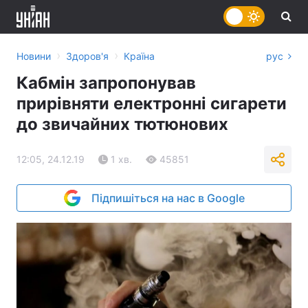
›
›
Новини
Здоров'я
Країна
рус
Кабмін запропонував
прирівняти електронні сигарети
до звичайних тютюнових
12:05, 24.12.19
1 хв.
45851
Підпишіться на нас в Google