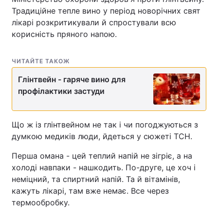
Традиційне тепле вино у період новорічних свят
лікарі розкритикували й спростували всю
корисність пряного напою.
ЧИТАЙТЕ ТАКОЖ
Глінтвейн - гаряче вино для
профілактики застуди
Що ж із глінтвейном не так і чи погоджуються з
думкою медиків люди, йдеться у сюжеті ТСН.
Перша омана - цей теплий напій не зігріє, а на
холоді навпаки - нашкодить. По-друге, це хоч і
неміцний, та спиртний напій. Та й вітамінів,
кажуть лікарі, там вже немає. Все через
термообробку.