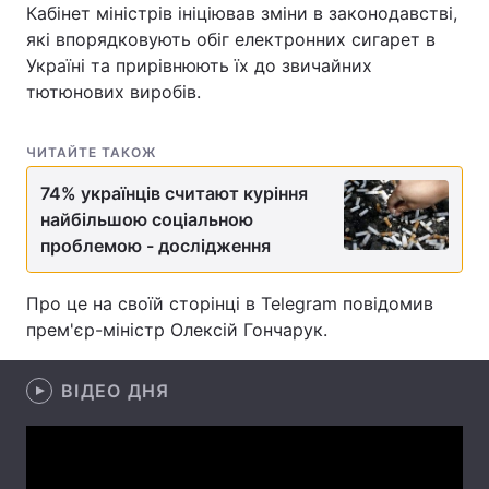
Кабінет міністрів ініціював зміни в законодавстві,
які впорядковують обіг електронних сигарет в
Україні та прирівнюють їх до звичайних
тютюнових виробів.
Головна
Війна
Україна
Політика
ЧИТАЙТЕ ТАКОЖ
Економіка
Світ
74% українців считают куріння
найбільшою соціальною
Спорт
Наука
проблемою - дослідження
Техно і зв'язок
Лайт
Про це на своїй сторінці в Telegram повідомив
прем'єр-міністр Олексій Гончарук.
Зброя
Інциденти
Здоров'я
Туризм
ВІДЕО ДНЯ
Цікавинки
Погода
Екологія
Регіони