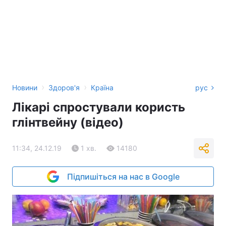
›
›
Новини
Здоров'я
Країна
рус
Лікарі спростували користь
глінтвейну (відео)
11:34, 24.12.19
1 хв.
14180
Підпишіться на нас в Google