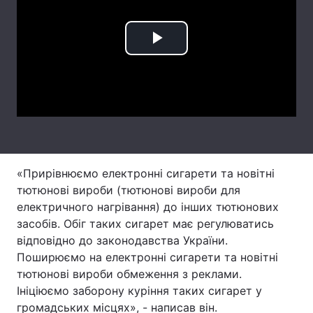
Лонгріди
Play
Відео з Youtube
Статті
Video
Інтерв'ю
Думки
Архів
Вакансії
Контакти
«Прирівнюємо електронні сигарети та новітні
Послуги
тютюнові вироби (тютюнові вироби для
електричного нагрівання) до інших тютюнових
засобів. Обіг таких сигарет має регулюватись
відповідно до законодавства України.
Поширюємо на електронні сигарети та новітні
тютюнові вироби обмеження з реклами.
Ініціюємо заборону куріння таких сигарет у
громадських місцях», - написав він.