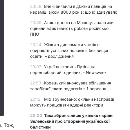
23:58
Вчені виявили відбитки пальців на
кераміці віком 8000 років: що їх здивувало
23:39
Атака дронів на Москву: аналітики
оцінили ефективність роботи російської
ППО
23:24
Жінки з дипломами частіше
обирають успішних чоловіків без вищої
освіти, – дослідження
23:07
Україна ставить Путіна на
передвиборчий годинник, - Newsweek
22:53
Корецький анонсував збільшення
заробітної плати педагогів з 1 вересня
22:12
Міф зруйновано: скільки насправді
можуть працювати ядерні реактори
22:00
Така зброя є лише у кількох країн:
Зеленський про створення української
о. Тож,
балістики