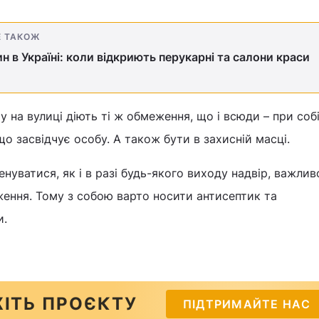
Е ТАКОЖ
н в Україні: коли відкриють перукарні та салони краси
 на вулиці діють ті ж обмеження, що і всюди – при соб
о засвідчує особу. А також бути в захисній масці.
нуватися, як і в разі будь-якого виходу надвір, важлив
ження. Тому з собою варто носити антисептик та
и.
ІТЬ ПРОЄКТУ
ПІДТРИМАЙТЕ НАС