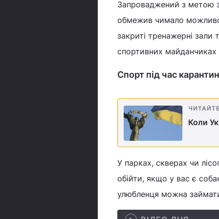
Запроваджений з метою з
обмежив чимало можливост
закриті тренажерні зали 
спортивних майданчиках 
Спорт під час карантину
ЧИТАЙТ
Коли Ук
У парках, скверах чи ліс
обійти, якщо у вас є соб
улюбленця можна займатис