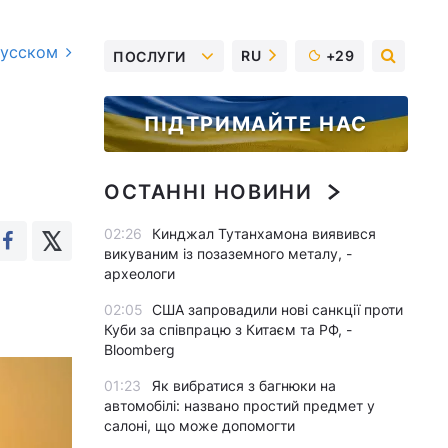
русском
RU
+29
ПОСЛУГИ
ПІДТРИМАЙТЕ НАС
ОСТАННІ НОВИНИ
02:26
Кинджал Тутанхамона виявився
викуваним із позаземного металу, -
археологи
02:05
США запровадили нові санкції проти
Куби за співпрацю з Китаєм та РФ, -
Bloomberg
01:23
Як вибратися з багнюки на
автомобілі: названо простий предмет у
салоні, що може допомогти