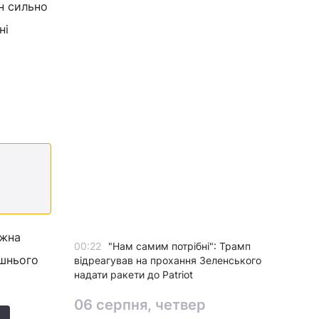
н сильно
ні
ожна
00:22
"Нам самим потрібні": Трамп
ашнього
відреагував на прохання Зеленського
надати ракети до Patriot
06 серпня, четвер