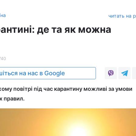
їна
читать на 
антині: де та як можна
740
іться на нас в Google
іжому повітрі під час карантину можливі за умови
х правил.