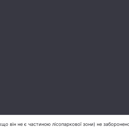
 (якщо він не є частиною лісопаркової зони) не заборонен