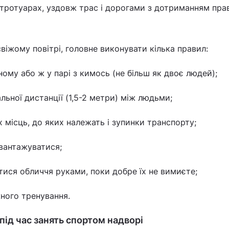
 тротуарах, уздовж трас і дорогами з дотриманням пра
іжому повітрі, головне виконувати кілька правил:
ому або ж у парі з кимось (не більш як двоє людей);
льної дистанції (1,5-2 метри) між людьми;
 місць, до яких належать і зупинки транспорту;
вантажуватися;
тися обличчя руками, поки добре їх не вимиєте;
жного тренування.
під час занять спортом надворі