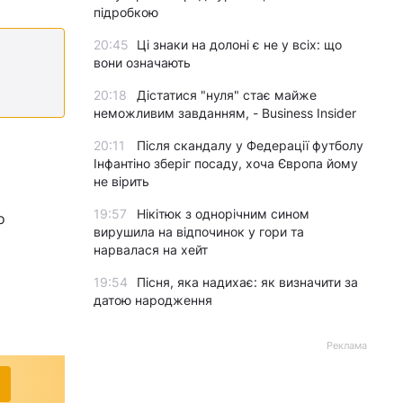
підробкою
20:45
Ці знаки на долоні є не у всіх: що
вони означають
20:18
Дістатися "нуля" стає майже
неможливим завданням, - Business Insider
і
20:11
Після скандалу у Федерації футболу
Інфантіно зберіг посаду, хоча Європа йому
не вірить
19:57
Нікітюк з однорічним сином
о
вирушила на відпочинок у гори та
нарвалася на хейт
19:54
Пісня, яка надихає: як визначити за
датою народження
Реклама