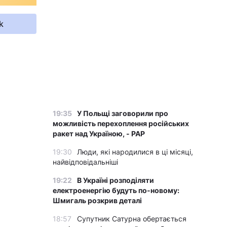
k
19:35
У Польщі заговорили про
можливість перехоплення російських
ракет над Україною, - PAP
19:30
Люди, які народилися в ці місяці,
найвідповідальніші
19:22
В Україні розподіляти
електроенергію будуть по-новому:
Шмигаль розкрив деталі
18:57
Супутник Сатурна обертається