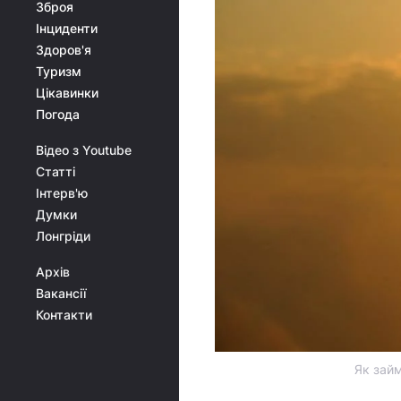
Зброя
Інциденти
Здоров'я
Туризм
Цікавинки
Погода
Відео з Youtube
Статті
Інтерв'ю
Думки
Лонгріди
Архів
Вакансії
Контакти
Як займ