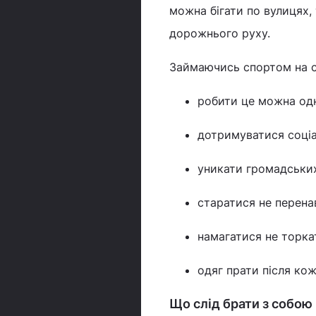
можна бігати по вулицях,
дорожнього руху.
Займаючись спортом на св
робити це можна одн
дотримуватися соціа
уникати громадських
старатися не перена
намагатися не торка
одяг прати після ко
Що слід брати з собою 