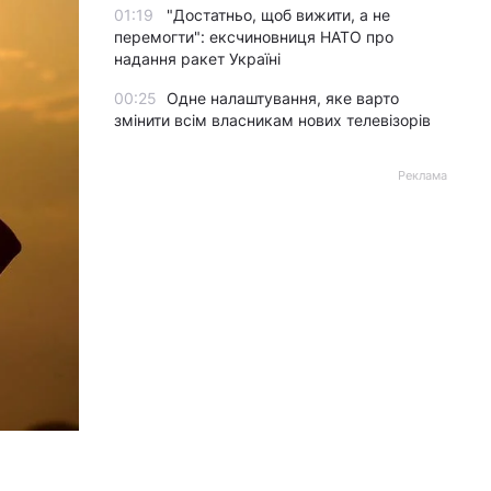
01:19
"Достатньо, щоб вижити, а не
перемогти": ексчиновниця НАТО про
надання ракет Україні
00:25
Одне налаштування, яке варто
змінити всім власникам нових телевізорів
Реклама