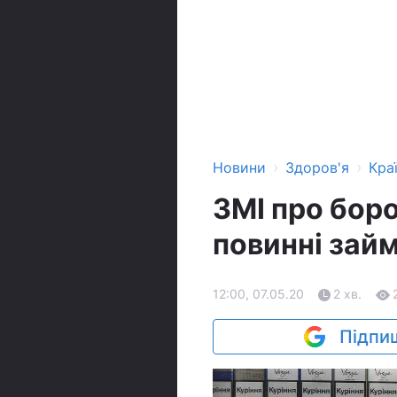
›
›
Новини
Здоров'я
Кра
ЗМІ про боро
повинні зай
12:00, 07.05.20
2 хв.
Підпиш