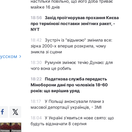
настільки повільно, що його доба триває
майже 16 днів
18:56
Захід проігнорував прохання Києва
про термінові поставки зенітних ракет, -
NYT
18:42
Зустріч із "відьмою" змінила все:
зірка 2000-х вперше розкрила, чому
зникла зі сцени
русском
18:30
Румунія змінює течію Дунаю: для
чого вона це робить
18:22
Податкова служба передасть
Міноборони дані про чоловіків 18–60
років: що вирішив уряд
18:17
У Польщі анонсували плани з
масової депортації українців, - ЗМІ
18:04
У Україні з'явиться нове свято: що
будуть відзначати 8 серпня