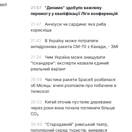
вил
21:57
"Динамо" здобуло важливу
перемогу у кваліфікації Ліги конференцій
21:47
Анчоуси чи сардини: яка риба
корисніша
21:42
В Україну може потрапити
антидронова ракета CM-70 з Канади, - ЗМІ
21:24
Чим Україна може знищувати
"Іскандери": експерти назвали єдиний
реальний варіант
20:58
Частина ракети SpaceX розбилася
об Місяць: вчені розповіли про побачене в
телескоп
20:52
Китай оточив пустелю деревами:
через роки вона почала поглинати більше
CO₂
20:49
"Стародавній" римський театр,
популярний серед туристів, виявився