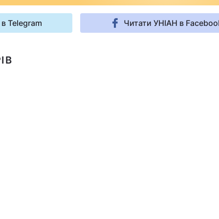
 в Telegram
Читати УНІАН в Faceboo
ІВ