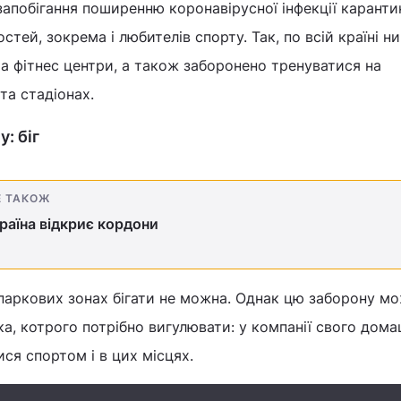
апобігання поширенню коронавірусної інфекції каранти
ей, зокрема і любителів спорту. Так, по всій країні ни
та фітнес центри, а також заборонено тренуватися на
та стадіонах.
: біг
Е ТАКОЖ
раїна відкриє кордони
опаркових зонах бігати не можна. Однак цю заборону м
ака, котрого потрібно вигулювати: у компанії свого дом
я спортом і в цих місцях.