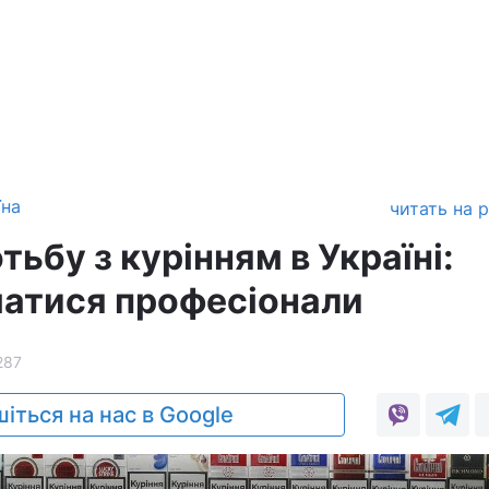
їна
читать на 
тьбу з курінням в Україні:
матися професіонали
287
іться на нас в Google