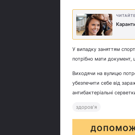
ЧИТАЙТ
Каранти
У випадку заняттям спорту
потрібно мати документ, щ
Виходячи на вулицю потре
убезпечити себе від зара
антибактеріальні серветк
здоров'я
ДОПОМОЖ