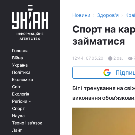
›
›
Новини
Здоров'я
Кра
Спорт на кар
ІНФОРМАЦІЙНЕ
займатися
АГЕНТСТВО
Головна
Війна
12:44, 07.05.20
2 хв.
Україна
Підпиш
Політика
Економіка
Світ
Біг і тренування на св
Екологія
виконання обов’язкови
Регіони
Спорт
Наука
Техно і зв'язок
Лайт