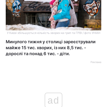
У Києві збільшується кількість хворих на грип та ГРВІ / фото УНІАН
Минулого тижня у столиці зареєстрували
майже 15 тис. хворих, із них 8,5 тис. -
дорослі та понад 6 тис. - діти.
Реклама
ad