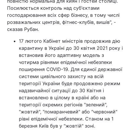
повністю нормальна для киян і гостей столиці.
Посилюється контроль над суб'єктами
Тема оформлення
господарювання всіх сфер бізнесу, в тому числі
розважальних центрів, фітнес-клубів, вишів", -
сказав Рубан.
17 лютого Кабінет міністрів продовжив дію
карантину в Україні до 30 квітня 2021 року і
встановив його адаптивну модель з
чотирма рівнями епідемічної небезпеки
поширення COVID-19. Для єдиної державної
системи цивільного захисту на всій
території України буде продовжено режим
надзвичайної ситуації до 30 Квітня і
встановлено в цілому в країні або на
території окремих регіонів "зелений",
"жовтий", "помаранчевий" або "червоний"
рівні епідемічної небезпеки. Станом на 1
березня Київ був у "жовтій" зоні.