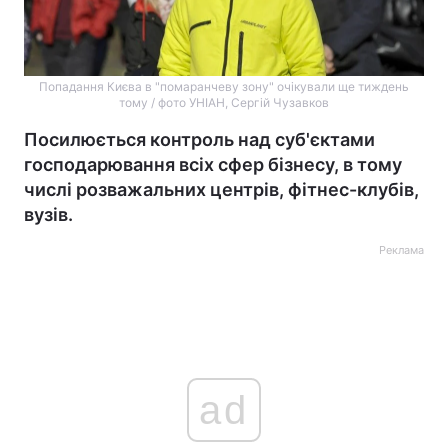
Попадання Києва в "помаранчеву зону" очікували ще тиждень
тому / фото УНІАН, Сергій Чузавков
Посилюється контроль над суб'єктами
господарювання всіх сфер бізнесу, в тому
числі розважальних центрів, фітнес-клубів,
вузів.
Реклама
ad