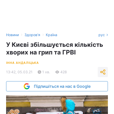
›
›
Новини
Здоров'я
Країна
рус
У Києві збільшується кількість
хворих на грип та ГРВІ
ІННА АНДАЛІЦЬКА
13:42, 05.03.21
1 хв.
428
Підпишіться на нас в Google