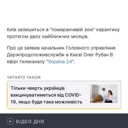
Головна
Війна
Київ залишиться в "помаранчевій зоні" карантину
протягом двох найближчих місяців.
Україна
Політика
Про це заявив начальник Головного управління
Економіка
Світ
Держпродспоживслужби в Києві Олег Рубан В
ефірі телеканалу "
Україна 24
".
Спорт
Наука
Техно і зв'язок
Лайт
ЧИТАЙТЕ ТАКОЖ
Зброя
Інциденти
Тільки чверть українців
вакцинуватиметься від COVID-
Здоров'я
Туризм
19, якщо буде така можливість
Цікавинки
Погода
ВІДЕО ДНЯ
Екологія
Регіони