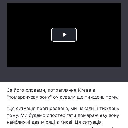
Лонгріди
Відео з Youtube
Статті
Play
Інтерв'ю
Думки
Video
Архів
Вакансії
Контакти
Послуги
За його словами, потрапляння Києва в
"помаранчеву зону" очікували ще тиждень тому.
"Ця ситуація прогнозована, ми чекали її тиждень
тому. Ми будемо спостерігати помаранчеву зону
найближчі два місяці в Києві. Ця ситуація