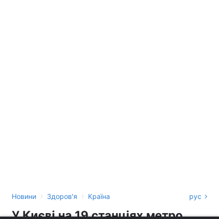
›
›
Новини
Здоров'я
Країна
рус
У Києві на 19 станціях метро