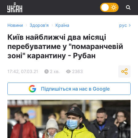
›
›
Новини
Здоров'я
Країна
рус
Київ найближчі два місяці
перебуватиме у "помаранчевій
зоні" карантину - Рубан
17:42, 07.03.21
2 хв.
2363
Підпишіться на нас в Google