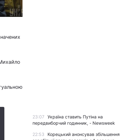
значених
 Михайло
ктуальною
23:07
Україна ставить Путіна на
передвиборчий годинник, - Newsweek
22:53
Корецький анонсував збільшення