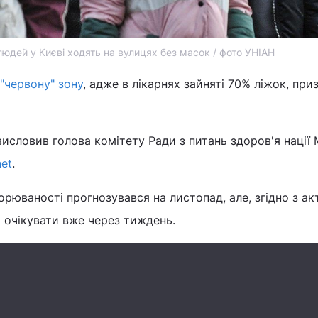
людей у Києві ходять на вулицях без масок / фото УНІАН
"червону" зону
, адже в лікарнях зайняті 70% ліжок, при
исловив голова комітету Ради з питань здоров'я нації
net
.
ворюваності прогнозувався на листопад, але, згідно з а
 очікувати вже через тиждень.