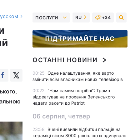
русском
RU
+34
ПОСЛУГИ
и
ПІДТРИМАЙТЕ НАС
ий
ОСТАННІ НОВИНИ
00:25
Одне налаштування, яке варто
змінити всім власникам нових телевізорів
00:22
"Нам самим потрібні": Трамп
ького,
відреагував на прохання Зеленського
туальною
надати ракети до Patriot
06 серпня, четвер
23:58
Вчені виявили відбитки пальців на
кераміці віком 8000 років: що їх здивувало