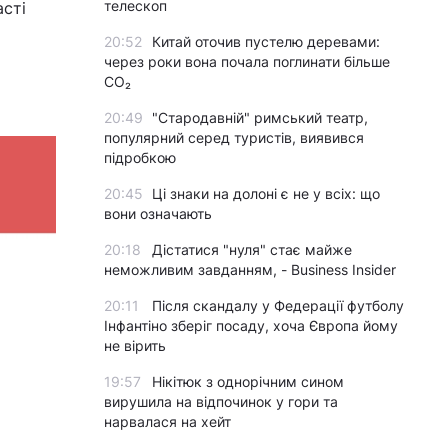
телескоп
асті
20:52
Китай оточив пустелю деревами:
через роки вона почала поглинати більше
CO₂
20:49
"Стародавній" римський театр,
популярний серед туристів, виявився
підробкою
20:45
Ці знаки на долоні є не у всіх: що
вони означають
20:18
Дістатися "нуля" стає майже
неможливим завданням, - Business Insider
20:11
Після скандалу у Федерації футболу
Інфантіно зберіг посаду, хоча Європа йому
не вірить
19:57
Нікітюк з однорічним сином
вирушила на відпочинок у гори та
нарвалася на хейт