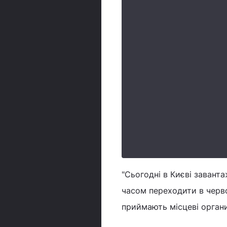
"Сьогодні в Києві завант
часом переходити в червон
приймають місцеві органи