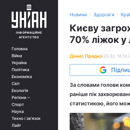
›
›
Новини
Здоров'я
Кра
Києву загрож
ІНФОРМАЦІЙНЕ
70% ліжок у 
АГЕНТСТВО
Головна
Денис Прядко
Війна
23:32, 18.10.
Україна
Підпиш
Політика
Економіка
Світ
За словами голови ком
Екологія
раніше пік захворювано
Регіони
статистикою, його мож
Спорт
Наука
Техно і зв'язок
Лайт