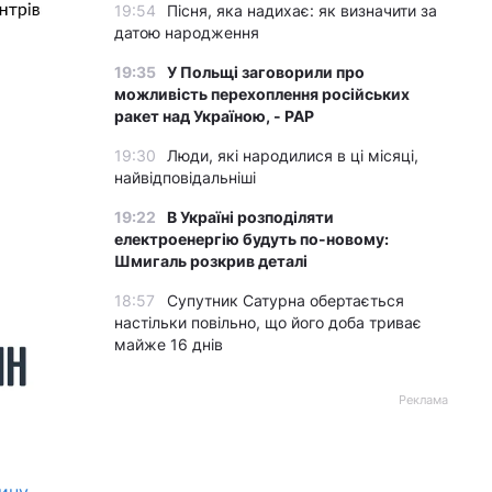
19:54
Пісня, яка надихає: як визначити за
датою народження
19:35
У Польщі заговорили про
можливість перехоплення російських
ракет над Україною, - PAP
19:30
Люди, які народилися в ці місяці,
найвідповідальніші
19:22
В Україні розподіляти
електроенергію будуть по-новому:
Шмигаль розкрив деталі
18:57
Супутник Сатурна обертається
настільки повільно, що його доба триває
майже 16 днів
Реклама