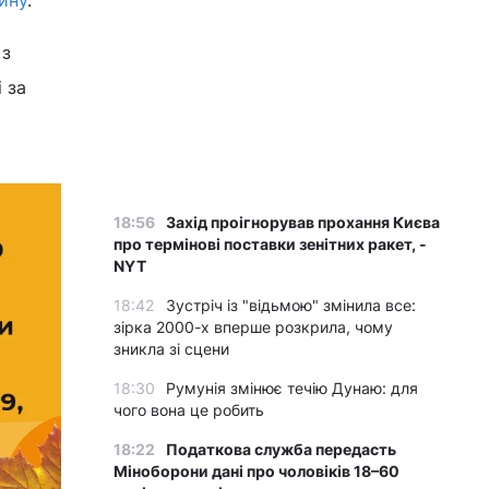
ину
.
 з
 за
18:56
Захід проігнорував прохання Києва
про термінові поставки зенітних ракет, -
NYT
18:42
Зустріч із "відьмою" змінила все:
зірка 2000-х вперше розкрила, чому
зникла зі сцени
18:30
Румунія змінює течію Дунаю: для
чого вона це робить
18:22
Податкова служба передасть
Міноборони дані про чоловіків 18–60