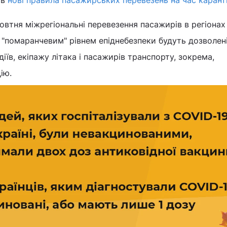
ив
нові правила пасажирських перевезень на час карант
жовтня міжрегіональні перевезення пасажирів в регіонах
 "помаранчевим" рівнем епіднебезпеки будуть дозволені
діїв, екіпажу літака і пасажирів транспорту, зокрема,
ію.