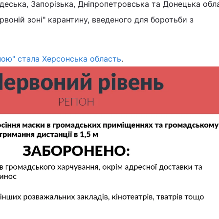
деська, Запорізька, Дніпропетровська та Донецька обл
рвоній зоні" карантину, введеного для боротьби з
ною" стала Херсонська область
.