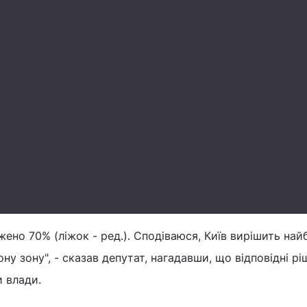
ажено 70% (ліжок - ред.). Сподіваюся, Київ вирішить на
у зону", - сказав депутат, нагадавши, що відповідні рі
 влади.