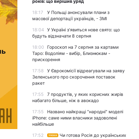
років: що вирішив уряд
18:17
У Польщі анонсували плани з
масової депортації українців, - ЗМІ
18:04
У Україні з'явиться нове свято: що
будуть відзначати 8 серпня
18:00
Гороскоп на 7 серпня за картами
Таро: Водоліям - вибір, Близнюкам -
прискорення
17:58
У Єврокомісії відреагували на заяву
Зеленського про скорочення поставок
ракет
17:55
7 продуктів, у яких корисних жирів
набагато більше, ніж в авокадо
17:55
Названо найкращі "народні" моделі
iPhone: саме ними власники задоволені
найбільше
17:52
Чи готова Росія до українських
УНІАН