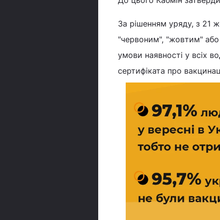
До цього Кабмін затверд
За рішенням уряду, з 21 
"червоним", "жовтим" або
умови наявності у всіх во
сертифіката про вакцинац