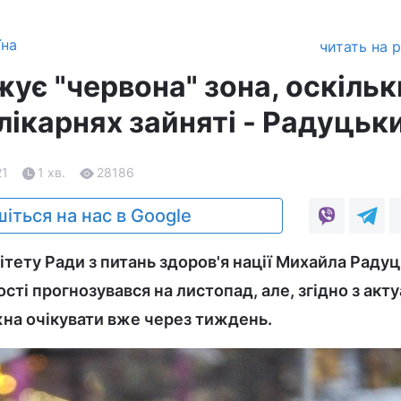
їна
читать на 
ує "червона" зона, оскільк
лікарнях зайняті - Радуцьк
21
1 хв.
28186
іться на нас в Google
ітету Ради з питань здоров'я нації Михайла Радуц
сті прогнозувався на листопад, але, згідно з ак
на очікувати вже через тиждень.