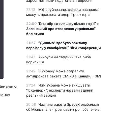
заробітної плати педагогів з 1 вересня
22:12
Міф зруйновано: скільки насправді
можуть працювати ядерні реактори
22:00
Така зброя є лише у кількох країн:
Зеленський про створення української
балістики
21:57
"Динамо" здобуло важливу
перемогу у кваліфікації Ліги конференцій
21:47
Анчоуси чи сардини: яка риба
корисніша
21:42
В Україну може потрапити
антидронова ракета CM-70 з Канади, - ЗМІ
21:24
Чим Україна може знищувати
йближчим
"Іскандери": експерти назвали єдиний
шення
реальний варіант
20:58
Частина ракети SpaceX розбилася
об Місяць: вчені розповіли про побачене в