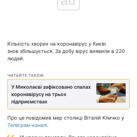
ad
Головна
Війна
Україна
Політика
Кількість хворих на коронавірус у Києві
знов збільшується. За добу вірус виявили в 220
Економіка
Світ
людей.
Спорт
Наука
ЧИТАЙТЕ ТАКОЖ
Техно і зв'язок
Лайт
У Миколаєві зафіксовано спалах
Зброя
Інциденти
коронавірусу на трьох
підприємствах
Здоров'я
Туризм
Про це повідомив мер столиці Віталій Кличко у
Цікавинки
Погода
Телеграм-каналі
.
Екологія
Регіони