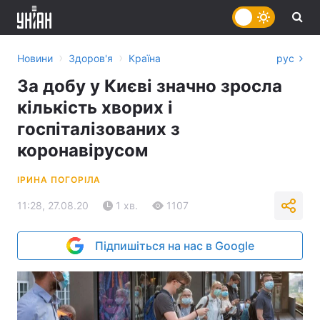
›
›
Новини
Здоров'я
Країна
рус
За добу у Києві значно зросла
кількість хворих і
госпіталізованих з
коронавірусом
ІРИНА ПОГОРІЛА
11:28, 27.08.20
1 хв.
1107
Підпишіться на нас в Google