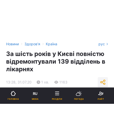
›
›
Новини
Здоров'я
Країна
рус
За шість років у Києві повністю
відремонтували 139 відділень в
лікарнях
13:28, 31.07.20
1 хв.
1163
RU
Підпишіться на нас в Google
МОВА
ГОЛОВНА
РОЗДІЛИ
ПОГОДА
ЛАЙТ