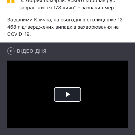
"4 хворих померли. Всього коронавірус
забрав життя 178 киян", - зазначив мер.
Лонгріди
За даними Кличка, на сьогодні в столиці вже 12
468 підтверджених випадків захворювання на
Відео з Youtube
Статті
COVID-19.
Інтерв'ю
Думки
ВІДЕО ДНЯ
Архів
Вакансії
Контакти
Послуги
Play
Video