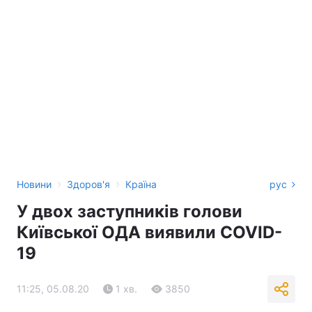
›
›
Новини
Здоров'я
Країна
рус
У двох заступників голови
Київської ОДА виявили COVID-
19
11:25, 05.08.20
1 хв.
3850