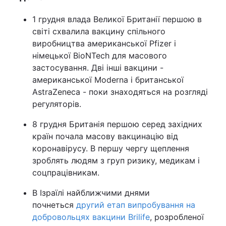
1 грудня влада Великої Британії першою в
світі схвалила вакцину спільного
виробництва американської Pfizer і
німецької BioNTech для масового
застосування. Дві інші вакцини -
американської Moderna і британської
AstraZeneca - поки знаходяться на розгляді
регуляторів.
8 грудня Британія першою серед західних
країн почала масову вакцинацію від
коронавірусу. В першу чергу щеплення
зроблять людям з груп ризику, медикам і
соцпрацівникам.
В Ізраїлі найближчими днями
почнеться
другий етап випробування на
добровольцях вакцини Brilife
, розробленої