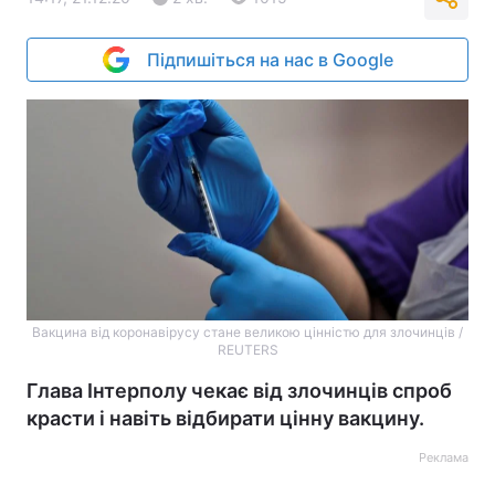
Підпишіться на нас в Google
Вакцина від коронавірусу стане великою цінністю для злочинців /
REUTERS
Глава Інтерполу чекає від злочинців спроб
красти і навіть відбирати цінну вакцину.
Реклама