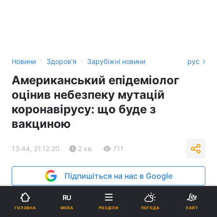
›
›
Новини
Здоров'я
Зарубіжні новини
рус
Американський епідеміолог
оцінив небезпеку мутацій
коронавірусу: що буде з
вакциною
13:44, 21.12.20
2 хв.
711
Підпишіться на нас в Google
RU
МОВА
ГОЛОВНА
РОЗДІЛИ
ПОГОДА
ЛАЙТ