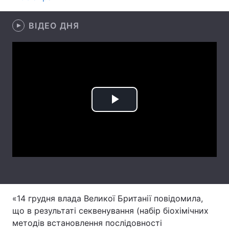
Лонгріди
ВІДЕО ДНЯ
Відео з Youtube
Статті
Інтерв'ю
Думки
Архів
Вакансії
Play
Контакти
Video
Послуги
«14 грудня влада Великої Британії повідомила,
що в результаті секвенування (набір біохімічних
методів встановлення послідовності