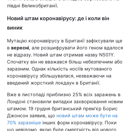
півдні Великобританії.
Новий штам коронавірусу: де і коли він
виник
Мутацію коронавірусу в Британії зафіксували ще
в
вересні
, але розшифрувати його геном вдалося
не відразу. Новий штам отримав назву N501Y.
Спочатку він не вважався більш небезпечним або
заразним. Однак кількість носіїв мутованого
коронавірусу збільшувалася, незважаючи на
введений жорсткий локдаун в Британії.
Вже в листопаді приблизно 25% всіх заражень в
Лондоні становили випадки захворювання новим
штамом. 19 грудня британський прем'єр Борис
Джонсон заявив, що
новий штам може бути на
70% заразніше
інших форм коронавірусу. Поки
що невідомо, якою буде смертність від нового