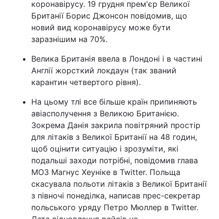
коронавірусу. 19 грудня прем'єр Великої
Британії Борис Джонсон повідомив, що
новий вид коронавірусу може бути
заразнішим на 70%.
Велика Британія ввела в Лондоні і в частині
Англії жорсткий локдаун (так званий
карантин четвертого рівня).
На цьому тлі все більше країн припиняють
авіасполучення з Великою Британією.
Зокрема Данія закрила повітряний простір
для літаків з Великої Британії на 48 годин,
щоб оцінити ситуацію і зрозуміти, які
подальші заходи потрібні, повідомив глава
МОЗ Магнус Хеуніке в Twitter. Польща
скасувала польоти літаків з Великої Британії
з півночі понеділка, написав прес-секретар
польського уряду Петро Мюллер в Twitter.