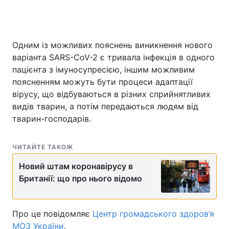
Головна
Війна
Одним із можливих пояснень виникнення нового
варіанта SARS-CoV-2 є тривала інфекція в одного
Україна
Політика
пацієнта з імуносупресією, іншим можливим
поясненням можуть бути процеси адаптації
Економіка
Світ
вірусу, що відбуваються в різних сприйнятливих
видів тварин, а потім передаються людям від
Спорт
Наука
тварин-господарів.
Техно і зв'язок
Лайт
ЧИТАЙТЕ ТАКОЖ
Зброя
Інциденти
Новий штам коронавірусу в
Британії: що про нього відомо
Здоров'я
Туризм
Цікавинки
Погода
Про це повідомляє
Центр громадського здоров’я
Екологія
Регіони
МОЗ України
.