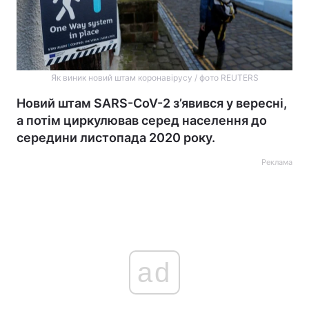
Як виник новий штам коронавірусу / фото REUTERS
Новий штам SARS-CoV-2 з’явився у вересні,
а потім циркулював серед населення до
середини листопада 2020 року.
Реклама
ad