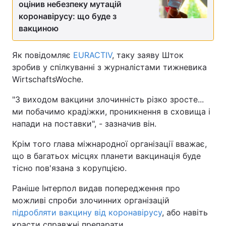
оцінив небезпеку мутацій
коронавірусу: що буде з
вакциною
Як повідомляє
EURACTIV
, таку заяву Шток
зробив у спілкуванні з журналістами тижневика
WirtschaftsWoche.
"З виходом вакцини злочинність різко зросте...
ми побачимо крадіжки, проникнення в сховища і
напади на поставки", - зазначив він.
Крім того глава міжнародної організації вважає,
що в багатьох місцях планети вакцинація буде
тісно пов'язана з корупцією.
Раніше Інтерпол видав попередження про
можливі спроби злочинних організацій
підробляти вакцину від коронавірусу
, або навіть
красти справжні препарати.