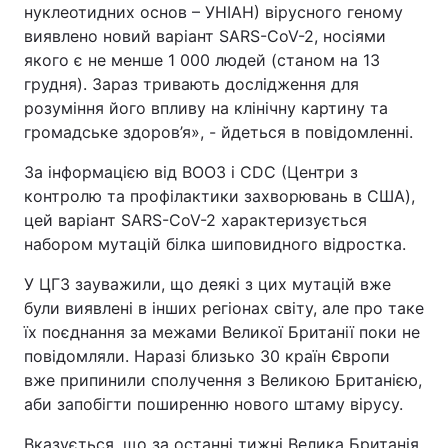
нуклеотидних основ – УНІАН) вірусного геному
Тема оформлення
виявлено новий варіант SARS-CoV-2, носіями
якого є не менше 1 000 людей (станом на 13
грудня). Зараз тривають дослідження для
розуміння його впливу на клінічну картину та
громадське здоров’я», - йдеться в повідомленні.
За інформацією від ВООЗ і CDC (Центри з
контролю та профілактики захворювань в США),
цей варіант SARS-CoV-2 характеризується
набором мутацій білка шиповидного відростка.
У ЦГЗ зауважили, що деякі з цих мутацій вже
були виявлені в інших регіонах світу, але про таке
їх поєднання за межами Великої Британії поки не
повідомляли. Наразі близько 30 країн Європи
вже припинили сполучення з Великою Британією,
аби запобігти поширенню нового штаму вірусу.
Вказується, що за останні тижні Велика Британія