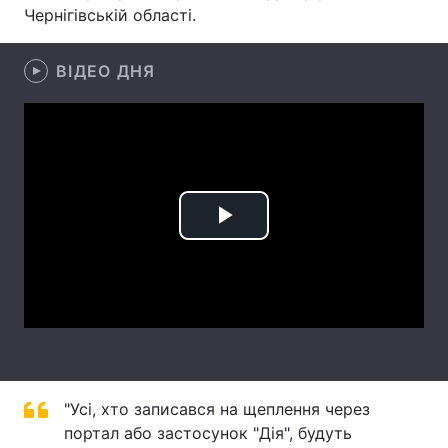
Чернігівській області.
Лонгріди
ВІДЕО ДНЯ
Відео з Youtube
Статті
Інтерв'ю
Думки
Архів
Вакансії
Контакти
Play
Послуги
Video
"Усі, хто записався на щеплення через
портал або застосунок "Дія", будуть