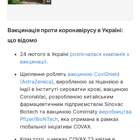
Вакцинація проти коронавірусу в Україні:
що відомо
24 лютого в Україні
розпочалася кампанія з
вакцинації
.
Щеплення роблять
вакциною CoviShield
(AstraZeneca)
, виробленою за ліцензією в
Індії в Інституті сироватки крові, вакциною
CoronaVac, розробленою китайським
фармацевтичним підприємством Sinovac
Biotech та вакциною Comirnaty
виробництва
Pfizer/BioNTech
, яка отримана в рамках
глобальної ініціативи COVAX.
Крім того, у межах COVAX 23 квітня в