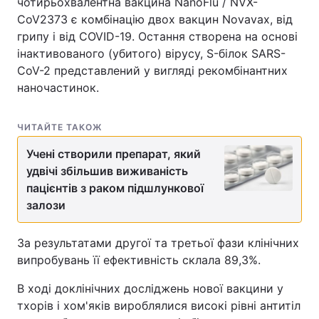
чотирьохвалентна вакцина NanoFlu / NVX-
CoV2373 є комбінацію двох вакцин Novavax, від
грипу і від COVID-19. Остання створена на основі
інактивованого (убитого) вірусу, S-білок SARS-
CoV-2 представлений у вигляді рекомбінантних
наночастинок.
ЧИТАЙТЕ ТАКОЖ
Учені створили препарат, який
удвічі збільшив виживаність
пацієнтів з раком підшлункової
залози
За результатами другої та третьої фази клінічних
випробувань її ефективність склала 89,3%.
В ході доклінічних досліджень нової вакцини у
тхорів і хом'яків вироблялися високі рівні антитіл