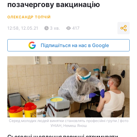
позачергову вакцинацію
ОЛЕКСАНДР ТОПЧІЙ
12:58, 12.05.21
3 хв.
417
Підпишіться на нас в Google
Серед молодих людей винятки становлять професійні групи / фото
УНІАН, Немеш Янош
Сьогодні щеплення повинні отримувати