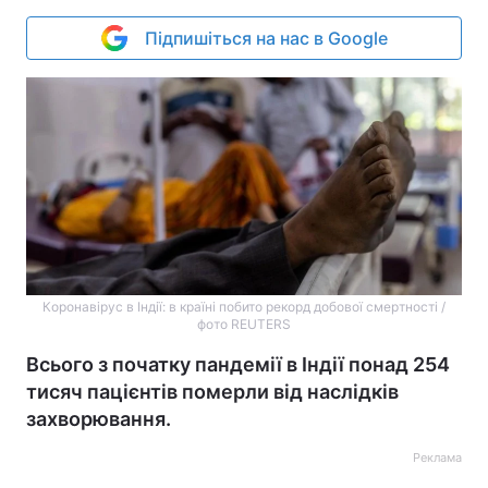
Підпишіться на нас в Google
Коронавірус в Індії: в країні побито рекорд добової смертності /
фото REUTERS
Всього з початку пандемії в Індії понад 254
тисяч пацієнтів померли від наслідків
захворювання.
Реклама