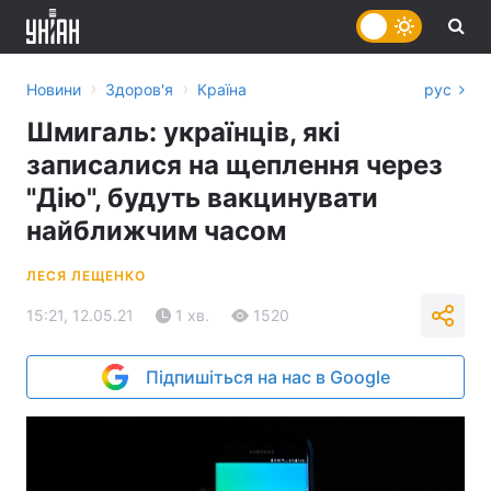
›
›
Новини
Здоров'я
Країна
рус
Шмигаль: українців, які
записалися на щеплення через
"Дію", будуть вакцинувати
найближчим часом
ЛЕСЯ ЛЕЩЕНКО
15:21, 12.05.21
1 хв.
1520
Підпишіться на нас в Google