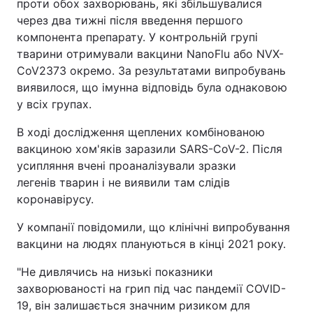
проти обох захворювань, які збільшувалися
через два тижні після введення першого
компонента препарату. У контрольній групі
тварини отримували вакцини NanoFlu або NVX-
CoV2373 окремо. За результатами випробувань
виявилося, що імунна відповідь була однаковою
у всіх групах.
В ході дослідження щеплених комбінованою
вакциною хом'яків заразили SARS-CoV-2. Після
усипляння вчені проаналізували зразки
легенів тварин і не виявили там слідів
коронавірусу.
У компанії повідомили, що клінічні випробування
вакцини на людях плануються в кінці 2021 року.
"Не дивлячись на низькі показники
захворюваності на грип під час пандемії COVID-
19, він залишається значним ризиком для