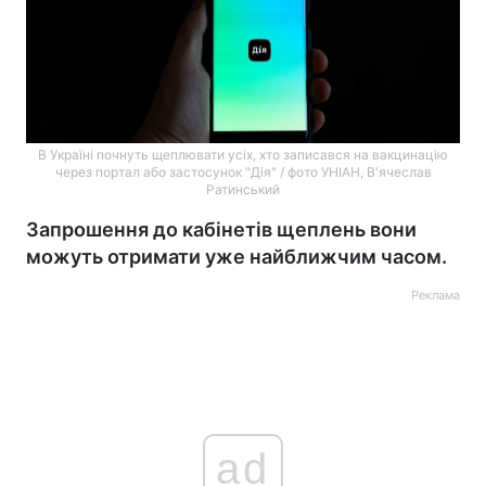
В Україні почнуть щеплювати усіх, хто записався на вакцинацію
через портал або застосунок "Дія" / фото УНІАН, В'ячеслав
Ратинський
Запрошення до кабінетів щеплень вони
можуть отримати уже найближчим часом.
Реклама
ad