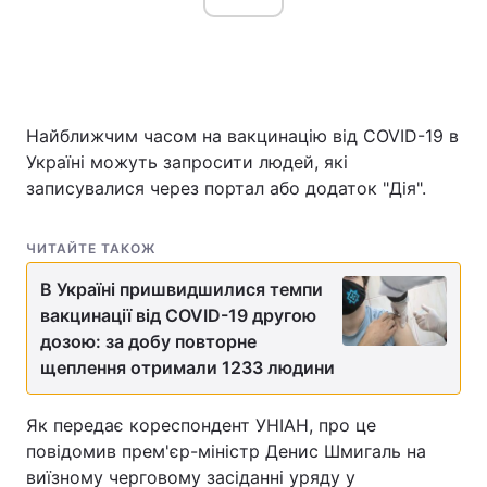
Головна
Війна
Найближчим часом на вакцинацію від COVID-19 в
Україна
Політика
Україні можуть запросити людей, які
записувалися через портал або додаток "Дія".
Економіка
Світ
Спорт
Наука
ЧИТАЙТЕ ТАКОЖ
Техно і зв'язок
Лайт
В Україні пришвидшилися темпи
вакцинації від COVID-19 другою
Зброя
Інциденти
дозою: за добу повторне
щеплення отримали 1233 людини
Здоров'я
Туризм
Як передає кореспондент УНІАН, про це
Цікавинки
Погода
повідомив прем'єр-міністр Денис Шмигаль на
виїзному черговому засіданні уряду у
Екологія
Регіони