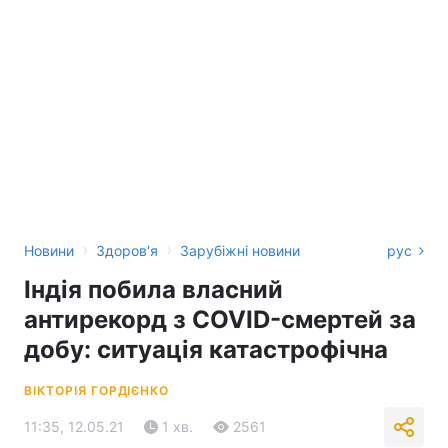
›
›
Новини
Здоров'я
Зарубіжні новини
рус
Індія побила власний
антирекорд з COVID-смертей за
добу: ситуація катастрофічна
ВІКТОРІЯ ГОРДІЄНКО
11:35, 12.05.21
1 хв.
2561