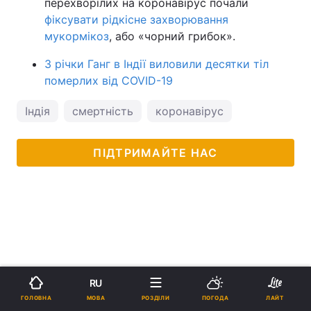
перехворілих на коронавірус почали
фіксувати рідкісне захворювання
мукормікоз
, або «чорний грибок».
З річки Ганг в Індії виловили десятки тіл
померлих від COVID-19
Індія
смертність
коронавірус
ПІДТРИМАЙТЕ НАС
RU
МОВА
ГОЛОВНА
РОЗДІЛИ
ПОГОДА
ЛАЙТ