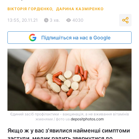
ВІКТОРІЯ ГОРДІЄНКО,
ДАРИНА КАЗМІРЕНКО
13:55, 20.11.21
3 хв.
4030
Підпишіться на нас в Google
Єдиний засіб профілактики - вакцинація, а не вживання вітамінів
жменями / фото ua.
depositphotos.com
Якщо ж у вас з'явилися найменші симптоми
застуди, медик радить звернутися до