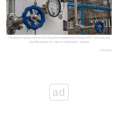
Лікарні в трьох областях України отримали понад 400 тонн кисню
від Метінвесту / фото metinvest . media
Реклама
ad