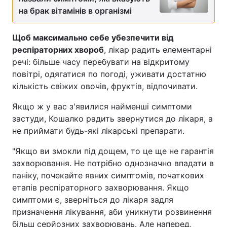
на брак вітамінів в організмі
Щоб максимально себе убезпечити від
респіраторних хвороб
, лікар радить елементарні
речі: більше часу перебувати на відкритому
повітрі, одягатися по погоді, уживати достатню
кількість свіжих овочів, фруктів, відпочивати.
Якщо ж у вас з'явилися найменші симптоми
застуди, Кошалко радить звернутися до лікаря, а
не приймати будь-які лікарські препарати.
"Якщо ви змокли під дощем, то це ще не гарантія
захворювання. Не потрібно однозначно впадати в
паніку, почекайте явних симптомів, початкових
етапів респіраторного захворювання. Якщо
симптоми є, зверніться до лікаря задля
призначення лікування, аби уникнути розвинення
більш серйозних захворювань. Але наперед,