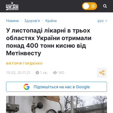
›
›
Новини
Здоров'я
Країна
рус
У листопаді лікарні в трьох
областях України отримали
понад 400 тонн кисню від
Метінвесту
ВІКТОРІЯ ГОРДІЄНКО
15:52, 20.11.21
1 хв.
160
Підпишіться на нас в Google