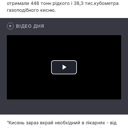
отримали 448 тонн рідкого і 38,3 тис.кубометра
газоподібного кисню.
Лонгріди
ВІДЕО ДНЯ
Відео з Youtube
Статті
Інтерв'ю
Думки
Архів
Вакансії
Контакти
Play
Послуги
Video
"Кисень зараз вкрай необхідний в лікарнях - від