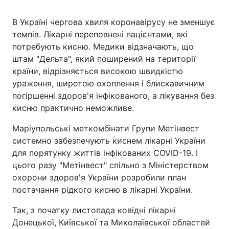
В Україні чергова хвиля коронавірусу не зменшує
темпів. Лікарні переповнені пацієнтами, які
Головна
Війна
потребують кисню. Медики відзначають, що
штам "Дельта", який поширений на території
Україна
Політика
країни, відрізняється високою швидкістю
ураження, широтою охоплення і блискавичним
Економіка
Світ
погіршенні здоров'я інфікованого, а лікування без
кисню практично неможливе.
Спорт
Наука
Маріупольські меткомбінати Групи Метінвест
Техно і зв'язок
Лайт
системно забезпечують киснем лікарні України
для порятунку життів інфікованих COVID-19. І
Зброя
Інциденти
цього разу "Метінвест" спільно з Міністерством
охорони здоров'я України розробили план
Здоров'я
Туризм
постачання рідкого кисню в лікарні України.
Цікавинки
Погода
Так, з початку листопада ковідні лікарні
Донецької, Київської та Миколаївської областей
Екологія
Регіони