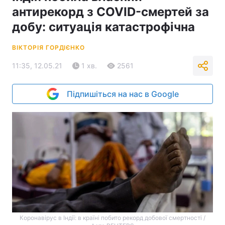
антирекорд з COVID-смертей за
добу: ситуація катастрофічна
ВІКТОРІЯ ГОРДІЄНКО
11:35, 12.05.21
1 хв.
2561
Підпишіться на нас в Google
Коронавірус в Індії: в країні побито рекорд добової смертності /