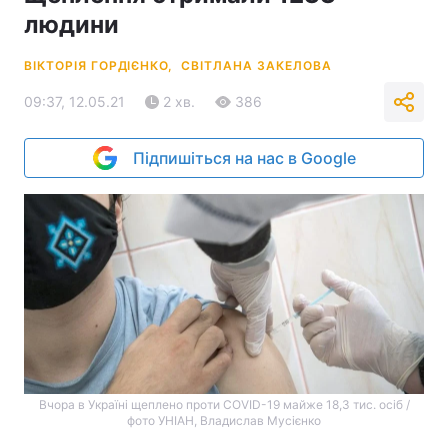
людини
ВІКТОРІЯ ГОРДІЄНКО,
СВІТЛАНА ЗАКЕЛОВА
09:37, 12.05.21
2 хв.
386
Підпишіться на нас в Google
Вчора в Україні щеплено проти COVID-19 майже 18,3 тис. осіб /
фото УНІАН, Владислав Мусієнко