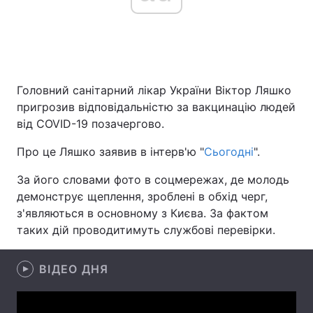
Головна
Війна
Головний санітарний лікар України Віктор Ляшко
Україна
Політика
пригрозив відповідальністю за вакцинацію людей
Економіка
Світ
від COVID-19 позачергово.
Про це Ляшко заявив в інтерв'ю "
Сьогодні
".
Спорт
Наука
За його словами фото в соцмережах, де молодь
Техно і зв'язок
Лайт
демонструє щеплення, зроблені в обхід черг,
з'являються в основному з Києва. За фактом
Зброя
Інциденти
таких дій проводитимуть службові перевірки.
Здоров'я
Туризм
ВІДЕО ДНЯ
Цікавинки
Погода
Екологія
Регіони