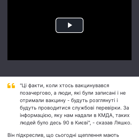
Лонгріди
Відео з Youtube
Статті
Play
Інтерв'ю
Думки
Video
Архів
Вакансії
Контакти
Послуги
"Ці факти, коли хтось вакцинувався
позачергово, а люди, які були записані і не
отримали вакцину - будуть розглянуті і
будуть проводитися службові перевірки. За
інформацією, яку нам надали в КМДА, таких
людей було десь 90 в Києві", - сказав Ляшко.
Він підкреслив, що сьогодні щеплення мають