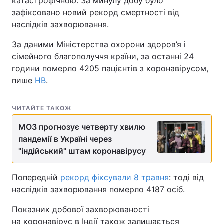
катастрофічною. За минулу добу було
зафіксовано новий рекорд смертності від
наслідків захворювання.
За даними Міністерства охорони здоров’я і
сімейного благополуччя країни, за останні 24
години померло 4205 пацієнтів з коронавірусом,
пише
НВ
.
ЧИТАЙТЕ ТАКОЖ
МОЗ прогнозує четверту хвилю
пандемії в Україні через
"індійський" штам коронавірусу
Попередній
рекорд фіксували 8 травня
: тоді від
наслідків захворювання померло 4187 осіб.
Показник добової захворюваності
на коронавірус в Індії також залишається