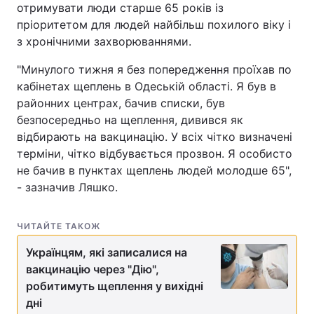
отримувати люди старше 65 років із
Тема оформлення
пріоритетом для людей найбільш похилого віку і
з хронічними захворюваннями.
"Минулого тижня я без попередження проїхав по
кабінетах щеплень в Одеській області. Я був в
районних центрах, бачив списки, був
безпосередньо на щеплення, дивився як
відбирають на вакцинацію. У всіх чітко визначені
терміни, чітко відбувається прозвон. Я особисто
не бачив в пунктах щеплень людей молодше 65",
- зазначив Ляшко.
ЧИТАЙТЕ ТАКОЖ
Українцям, які записалися на
вакцинацію через "Дію",
робитимуть щеплення у вихідні
дні