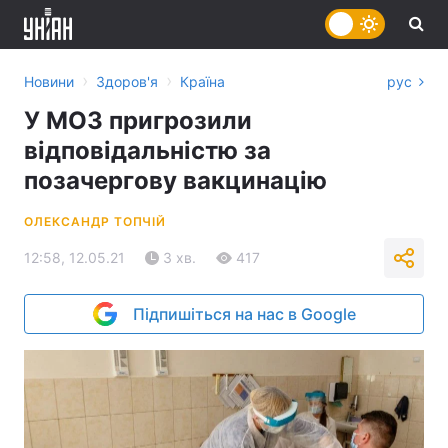
›
›
Новини
Здоров'я
Країна
рус
У МОЗ пригрозили
відповідальністю за
позачергову вакцинацію
ОЛЕКСАНДР ТОПЧІЙ
12:58, 12.05.21
3 хв.
417
Підпишіться на нас в Google