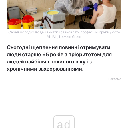
Серед молодих людей винятки становлять професійні групи / фото
УНІАН, Немеш Янош
Сьогодні щеплення повинні отримувати
люди старше 65 років з пріоритетом для
людей найбільш похилого віку і з
хронічними захворюваннями.
Реклама
ad