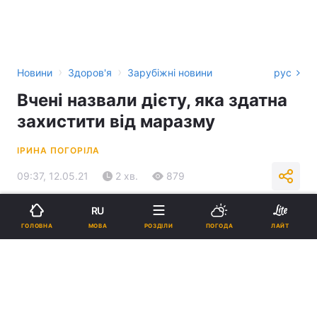
›
›
Новини
Здоров'я
Зарубіжні новини
рус
Вчені назвали дієту, яка здатна
захистити від маразму
ІРИНА ПОГОРІЛА
09:37, 12.05.21
2 хв.
879
RU
Підпишіться на нас в Google
МОВА
ГОЛОВНА
РОЗДІЛИ
ПОГОДА
ЛАЙТ