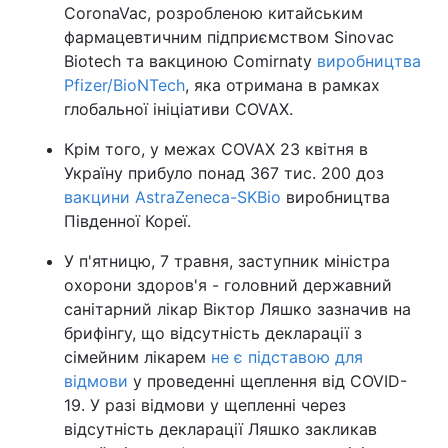
CoronaVac, розробленою китайським
фармацевтичним підприємством Sinovac
Biotech та вакциною Comirnaty
виробництва
Pfizer/BioNTech
, яка отримана в рамках
глобальної ініціативи COVAX.
Крім того, у межах COVAX 23 квітня в
Україну прибуло понад 367 тис. 200 доз
вакцини AstraZeneca-SKBio
виробництва
Південної Кореї.
У п'ятницю, 7 травня, заступник міністра
охорони здоров'я - головний державний
санітарний лікар Віктор Ляшко зазначив на
брифінгу, що відсутність декларації з
сімейним лікарем
не є підставою для
відмови
у проведенні щеплення від COVID-
19. У разі відмови у щепленні через
відсутність декларації Ляшко закликав