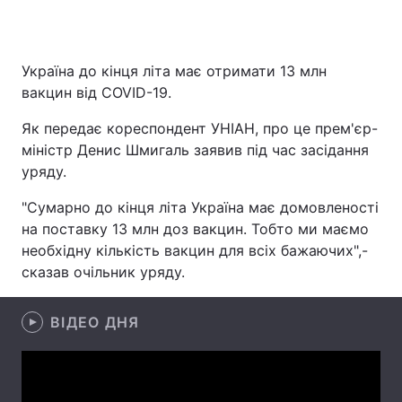
Україна до кінця літа має отримати 13 млн
Головна
Війна
вакцин від COVID-19.
Україна
Політика
Як передає кореспондент УНІАН, про це прем'єр-
міністр Денис Шмигаль заявив під час засідання
Економіка
Світ
уряду.
Спорт
Наука
"Сумарно до кінця літа Україна має домовленості
на поставку 13 млн доз вакцин. Тобто ми маємо
Техно і зв'язок
Лайт
необхідну кількість вакцин для всіх бажаючих",-
сказав очільник уряду.
Зброя
Інциденти
Здоров'я
Туризм
ВІДЕО ДНЯ
Цікавинки
Погода
Екологія
Регіони