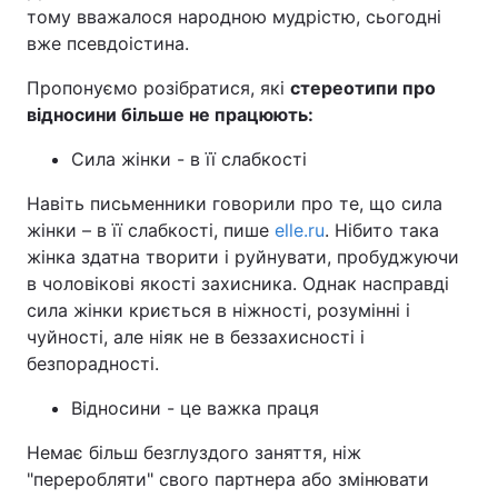
тому вважалося народною мудрістю, сьогодні
вже псевдоістина.
Пропонуємо розібратися, які
стереотипи про
відносини більше не працюють:
Сила жінки - в її слабкості
Навіть письменники говорили про те, що сила
жінки – в її слабкості, пише
elle.ru
. Нібито така
жінка здатна творити і руйнувати, пробуджуючи
в чоловікові якості захисника. Однак насправді
сила жінки криється в ніжності, розумінні і
чуйності, але ніяк не в беззахисності і
безпорадності.
Відносини - це важка праця
Немає більш безглуздого заняття, ніж
"переробляти" свого партнера або змінювати