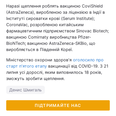
Наразі щеплення роблять вакциною CoviShield
(AstraZeneca), виробленою за ліцензією в Індії в
Інституті сироватки крові (Serum Institute);
CoronaVac, розробленою китайським
фармацевтичним підприємством Sinovac Biotech;
вакциною Comirnaty виробництва Pfizer-
BioNTech; вакциною AstraZeneca-SKBio, що
виробляється в Південній Кореї.
Міністерство охорони здоров'я
оголосило про
старт п'ятого етапу
вакцинації від COVID-19. З 21
липня усі дорослі, яким виповнилось 18 років,
зможуть зробити щеплення.
Денис Шмигаль
ПІДТРИМАЙТЕ НАС