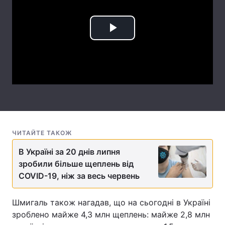
Лонгріди
Play
Відео з Youtube
Статті
Video
Інтерв'ю
Думки
Архів
Вакансії
Контакти
ЧИТАЙТЕ ТАКОЖ
Послуги
В Україні за 20 днів липня
зробили більше щеплень від
COVID-19, ніж за весь червень
Шмигаль також нагадав, що на сьогодні в Україні
зроблено майже 4,3 млн щеплень: майже 2,8 млн