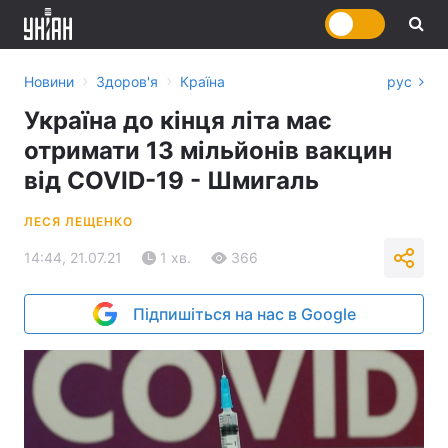
›
›
Новини
Здоров'я
Країна
рус
Україна до кінця літа має
отримати 13 мільйонів вакцин
від COVID-19 - Шмигаль
ЛЕСЯ ЛЕЩЕНКО
14:44, 21.07.21
1 хв.
366
Підпишіться на нас в Google