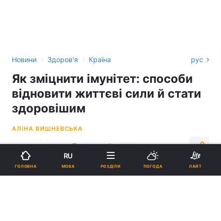
›
›
Новини
Здоров'я
Країна
рус
Як зміцнити імунітет: способи
відновити життєві сили й стати
здоровішим
АЛІНА ВИШНЕВСЬКА
16:46, 11.03.21
5 хв.
19285
RU
МОВА
ГОЛОВНА
РОЗДІЛИ
ПОГОДА
ЛАЙТ
Підпишіться на нас в Google