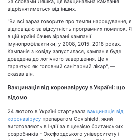
За словами Ляшка, ця вакцинальна кампанія
відрізнятиметься від інших.
Тема оформлення
"Ви всі зараз говорите про темпи нарощування, я
відповідаю за відсутність програмних помилок. Я
в цій країні бачив зірвані кампанії
імунопрофілактики, у 2008, 2015, 2018 роках.
Кампанія з ковіду запустилася, кампанія буде
доведена до логічного завершення. Це я
гарантую як головний санітарний лікар", —
сказав він.
Вакцинація від коронавірусу в Україні: що
відомо
24 лютого в Україні стартувала
вакцинація від
коронавірусу
препаратом Covishield, який
виготовляють в Індії за ліцензією британських
розробників - Оксфордського університету і