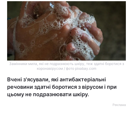
Замінники мила, які не подразнюють шкіру, теж здатні боротися з
коронавірусом / фото pixabay.com
Вчені з'ясували, які антибактеріальні
речовини здатні боротися з вірусом і при
цьому не подразнювати шкіру.
Реклама