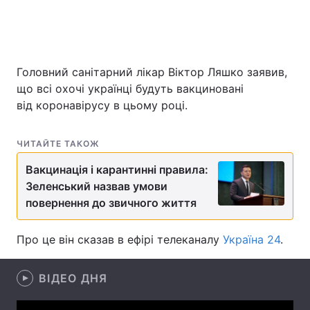
Головна
Війна
Головний санітарний лікар Віктор Ляшко заявив,
що всі охочі українці будуть вакциновані
Україна
Політика
від коронавірусу в цьому році.
Економіка
Світ
ЧИТАЙТЕ ТАКОЖ
Спорт
Наука
Вакцинація і карантинні правила:
Техно і зв'язок
Лайт
Зеленський назвав умови
повернення до звичного життя
Зброя
Інциденти
Про це він сказав в ефірі телеканалу
Україна 24
.
Здоров'я
Туризм
Цікавинки
Погода
ВІДЕО ДНЯ
Екологія
Регіони