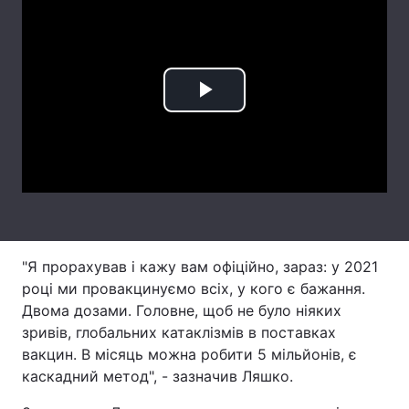
Лонгріди
Відео з Youtube
Статті
Play
Інтерв'ю
Думки
Video
Архів
Вакансії
Контакти
Послуги
"Я прорахував і кажу вам офіційно, зараз: у 2021
році ми провакцинуємо всіх, у кого є бажання.
Двома дозами. Головне, щоб не було ніяких
зривів, глобальних катаклізмів в поставках
вакцин. В місяць можна робити 5 мільйонів, є
каскадний метод", - зазначив Ляшко.