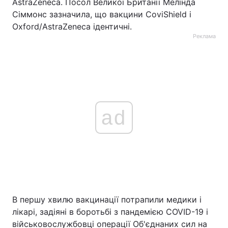
AstraZeneca. Посол Великої Британії Мелінда
Сіммонс зазначила, що вакцини CoviShield і
Oxford/AstraZeneca ідентичні.
Реклама
ad
В першу хвилю вакцинації потрапили медики і
лікарі, задіяні в боротьбі з пандемією COVID-19 і
військовослужбовці операції Об'єднаних сил на