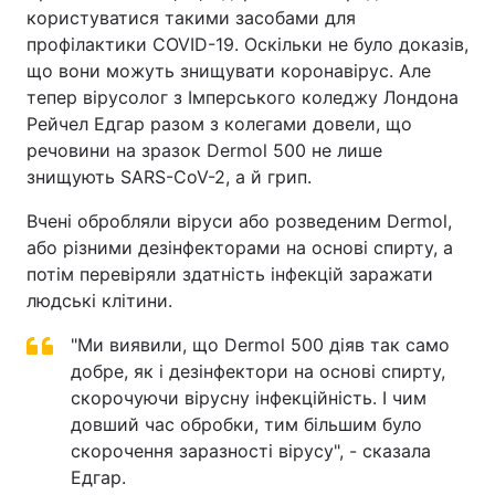
користуватися такими засобами для
профілактики COVID-19. Оскільки не було доказів,
що вони можуть знищувати коронавірус. Але
тепер вірусолог з Імперського коледжу Лондона
Рейчел Едгар разом з колегами довели, що
речовини на зразок Dermol 500 не лише
знищують SARS-CoV-2, а й грип.
Вчені обробляли віруси або розведеним Dermol,
або різними дезінфекторами на основі спирту, а
потім перевіряли здатність інфекцій заражати
людські клітини.
"Ми виявили, що Dermol 500 діяв так само
добре, як і дезінфектори на основі спирту,
скорочуючи вірусну інфекційність. І чим
довший час обробки, тим більшим було
скорочення заразності вірусу", - сказала
Едгар.