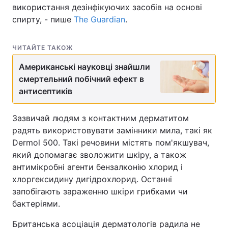
використання дезінфікуючих засобів на основі
спирту, - пише
The Guardian
.
ЧИТАЙТЕ ТАКОЖ
Американські науковці знайшли
смертельний побічний ефект в
антисептиків
Зазвичай людям з контактним дерматитом
радять використовувати замінники мила, такі як
Dermol 500. Такі речовини містять пом'якшувач,
який допомагає зволожити шкіру, а також
антимікробні агенти бензалконію хлорид і
хлоргексидину дигідрохлорид. Останні
запобігають зараженню шкіри грибками чи
бактеріями.
Британська асоціація дерматологів радила не