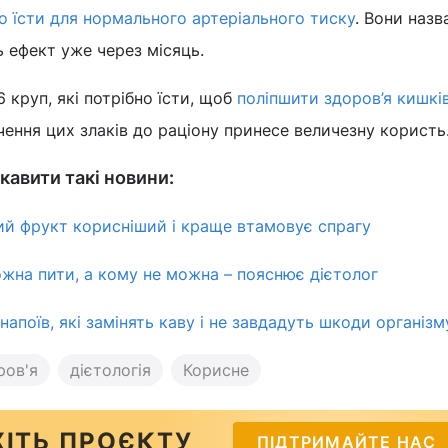
о їсти для нормального артеріального тиску
. Вони назв
ь ефект уже через місяць.
6 круп, які потрібно їсти, щоб
поліпшити здоров’я кишкі
ення цих злаків до раціону принесе величезну користь
кавити такі новини:
кий фрукт корисніший і краще втамовує спрагу
жна пити, а кому не можна – пояснює дієтолог
напоїв, які замінять каву і не завдадуть шкоди організм
ров'я
дієтологія
Корисне
ІТЬ ПРОЄКТУ
ПІДТРИМАЙТЕ НАС