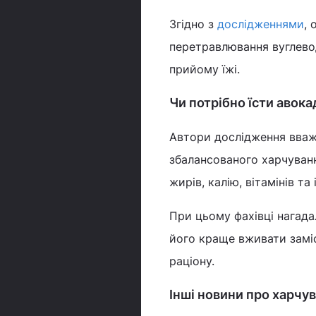
Згідно з
дослідженнями
, 
перетравлювання вуглевод
прийому їжі.
Чи потрібно їсти авок
Автори дослідження вва
збалансованого харчуван
жирів, калію, вітамінів т
При цьому фахівці нагада
його краще вживати заміс
раціону.
Інші новини про харчу