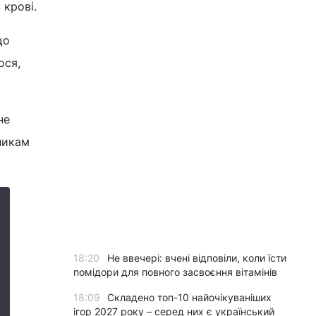
 крові.
що
ося,
не
сникам
18:20
Не ввечері: вчені відповіли, коли їсти
помідори для повного засвоєння вітамінів
18:09
Складено топ-10 найочікуваніших
ігор 2027 року – серед них є український