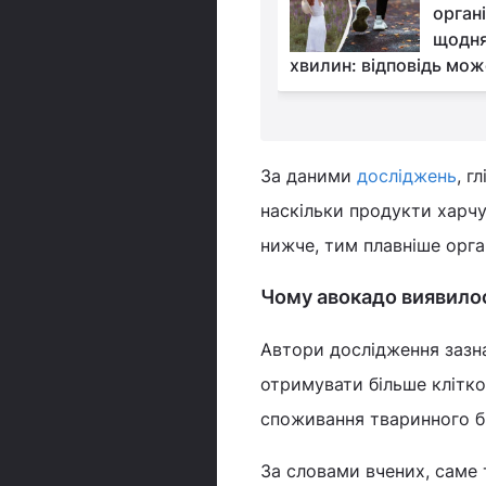
сніданок - яйця чи
орган
вівсянка: відповідь
щодня
хвилин: відповідь мож
За даними
досліджень
, г
наскільки продукти харчу
нижче, тим плавніше орга
Чому авокадо виявило
Автори дослідження зазн
отримувати більше клітк
споживання тваринного біл
За словами вчених, саме 