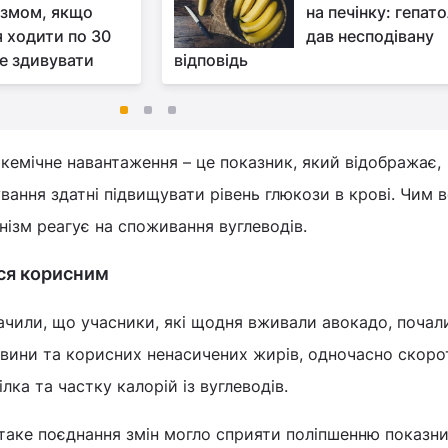
ізмом, якщо
на печінку: гепат
 ходити по 30
дав несподівану
е здивувати
відповідь
лікемічне навантаження – це показник, який відображає,
вання здатні підвищувати рівень глюкози в крові. Чим 
нізм реагує на споживання вуглеводів.
ся корисним
ачили, що учасники, які щодня вживали авокадо, почал
овини та корисних ненасичених жирів, одночасно скор
ка та частку калорій із вуглеводів.
таке поєднання змін могло сприяти поліпшенню показни