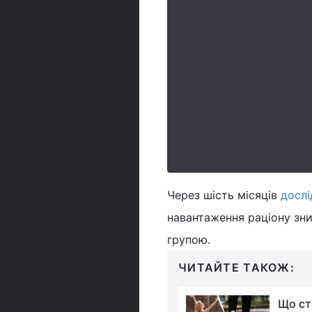
Через шість місяців
досл
навантаження раціону зни
групою.
ЧИТАЙТЕ ТАКОЖ:
Що корисніше на
Що ст