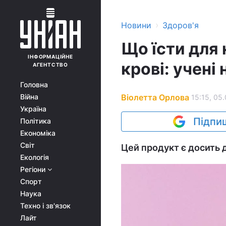
›
Новини
Здоров'я
Що їсти для 
ІНФОРМАЦІЙНЕ
крові: учені
АГЕНТСТВО
Головна
Віолетта Орлова
Війна
15:15, 05.
Україна
Підпиш
Політика
Економіка
Світ
Цей продукт є досить 
Екологія
Регіони
Спорт
Наука
Техно і зв'язок
Лайт