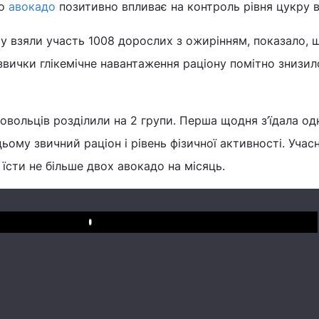
го
авокадо
позитивно впливає на контроль рівня цукру в
у взяли участь 1008 дорослих з ожирінням, показало, 
 звички глікемічне навантаження раціону помітно знизил
овольців розділили на 2 групи. Перша щодня з’їдала од
цьому звичний раціон і рівень фізичної активності. Уча
їсти не більше двох авокадо на місяць.
Play