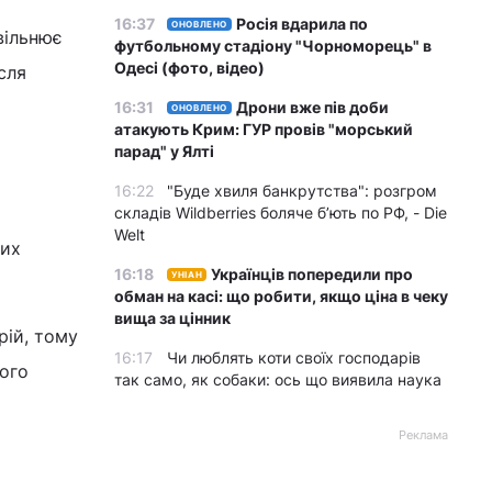
16:37
Росія вдарила по
ОНОВЛЕНО
вільнює
футбольному стадіону "Чорноморець" в
Одесі (фото, відео)
сля
16:31
Дрони вже пів доби
ОНОВЛЕНО
атакують Крим: ГУР провів "морський
парад" у Ялті
16:22
"Буде хвиля банкрутства": розгром
складів Wildberries боляче бʼють по РФ, - Die
Welt
них
16:18
Українців попередили про
УНІАН
обман на касі: що робити, якщо ціна в чеку
вища за цінник
рій, тому
16:17
Чи люблять коти своїх господарів
ного
так само, як собаки: ось що виявила наука
Реклама