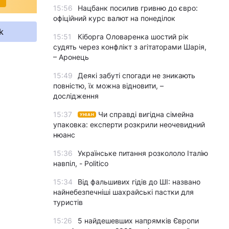
15:56
Нацбанк посилив гривню до євро:
офіційний курс валют на понеділок
k
15:51
Кіборга Оловаренка шостий рік
судять через конфлікт з агітаторами Шарія,
– Аронець
15:49
Деякі забуті спогади не зникають
повністю, їх можна відновити, –
дослідження
15:37
Чи справді вигідна сімейна
УНІАН
упаковка: експерти розкрили неочевидний
нюанс
15:36
Українське питання розкололо Італію
навпіл, - Politico
15:34
Від фальшивих гідів до ШІ: названо
найнебезпечніші шахрайські пастки для
туристів
15:26
5 найдешевших напрямків Європи