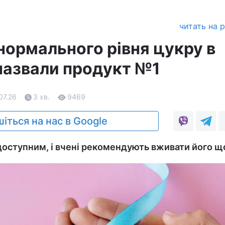
читать на 
нормального рівня цукру в
 назвали продукт №1
07.26
3 хв.
9469
іться на нас в Google
доступним, і вчені рекомендують вживати його щ