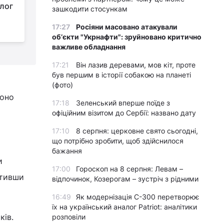
олог
сніданок - яйця чи
зашкодити стосункам
вівсянка: відповідь
17:27
Росіяни масовано атакували
дієтологів
х
обʼєкти "Укрнафти": зруйновано критично
важливе обладнання
17:21
Він лазив деревами, мов кіт, проте
був першим в історії собакою на планеті
(фото)
воно
17:18
Зеленський вперше поїде з
офіційним візитом до Сербії: названо дату
17:10
8 серпня: церковне свято сьогодні,
що потрібно зробити, щоб здійснилося
бажання
и
17:00
Гороскоп на 8 серпня: Левам –
отивши
відпочинок, Козерогам – зустріч з рідними
16:49
Як модернізація С-300 перетворює
їх на український аналог Patriot: аналітики
ків.
розповіли