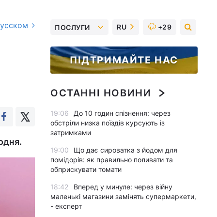
русском
RU
+29
ПОСЛУГИ
ПІДТРИМАЙТЕ НАС
ОСТАННІ НОВИНИ
19:06
До 10 годин спізнення: через
обстріли низка поїздів курсують із
затримками
одня.
19:00
Що дає сироватка з йодом для
помідорів: як правильно поливати та
обприскувати томати
18:42
Вперед у минуле: через війну
маленькі магазини замінять супермаркети,
- експерт