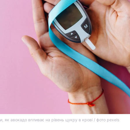
и, як авокадо впливає на рівень цукру в крові / фото pexels