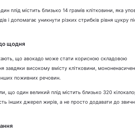
один плід містить близько 14 грамів клітковини, яка упо
ів і допомагає уникнути різких стрибків рівня цукру пі
адо щодня
жають, що авокадо може стати корисною складовою
ня завдяки високому вмісту клітковини, мононенасиче
а інших поживних речовин.
ли, що один великий плід містить близько 320 кілокало
ть інших джерел жирів, а не просто додавати до звич
вання