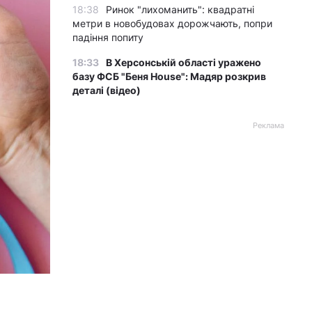
18:38
Ринок "лихоманить": квадратні
метри в новобудовах дорожчають, попри
падіння попиту
18:33
В Херсонській області уражено
базу ФСБ "Беня House": Мадяр розкрив
деталі (відео)
Реклама