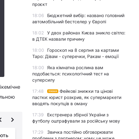
проєкт
18:06
Бюджетний вибір: названо головний
автомобільний бестселер у Європі
18:02
У двох районах Києва зникло світло:
в ДТЕК назвали причину
18:00
Гороскоп на 8 серпня за картами
Таро: Дівам - суперечки, Ракам - емоції
18:00
Яка кімнатна рослина вам
подобається: психологічний тест на
суперсилу
ікемічне
17:48
Фейкові знижки та цінові
УНІАН
ольною
пастки: юрист розкрив, як супермаркети
вводять покупців в оману
17:39
Екстренера збірної України з
футболу оштрафували за російську мову
17:29
Звичка постійно обговорювати
ають
Що корисніше на
проблеми з партнером: чому це може