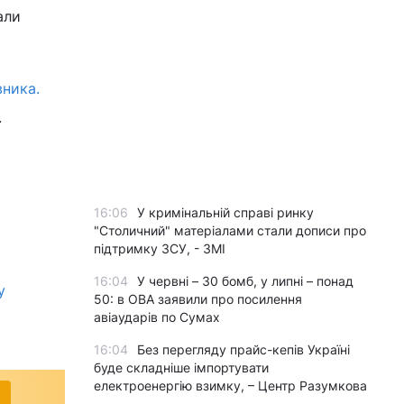
али
вника.
.
16:06
У кримінальній справі ринку
"Столичний" матеріалами стали дописи про
підтримку ЗСУ, - ЗМІ
16:04
У червні – 30 бомб, у липні – понад
у
50: в ОВА заявили про посилення
авіаударів по Сумах
16:04
Без перегляду прайс-кепів Україні
буде складніше імпортувати
електроенергію взимку, – Центр Разумкова