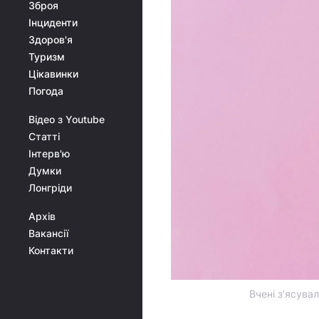
Зброя
Інциденти
Здоров'я
Туризм
Цікавинки
Погода
Відео з Youtube
Статті
Інтерв'ю
Думки
Лонгріди
Архів
Вакансії
Контакти
Вчені з’ясувал