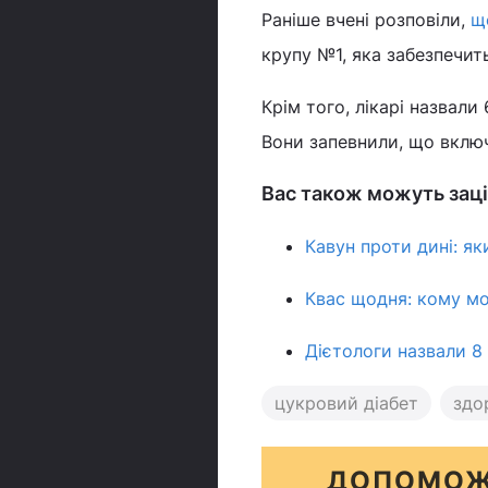
Раніше вчені розповіли,
щ
крупу №1, яка забезпечит
Крім того, лікарі назвали 
Вони запевнили, що включ
Вас також можуть заці
Кавун проти дині: я
Квас щодня: кому мо
Дієтологи назвали 8 
цукровий діабет
здо
ДОПОМОЖ