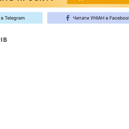
 в Telegram
Читати УНІАН в Faceboo
ІВ