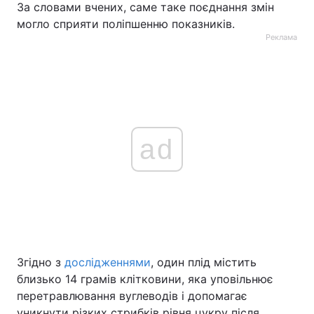
За словами вчених, саме таке поєднання змін
могло сприяти поліпшенню показників.
Реклама
ad
Згідно з
дослідженнями
, один плід містить
близько 14 грамів клітковини, яка уповільнює
перетравлювання вуглеводів і допомагає
уникнути різких стрибків рівня цукру після