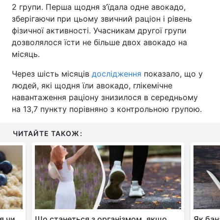
2 групи. Перша щодня з’їдала одне авокадо,
зберігаючи
при цьому звичний раціон і рівень
фізичної активності. Учасникам другої групи
дозволялося їсти не більше двох авокадо на
місяць.
Через шість місяців
дослідження
показало, що у
людей, які щодня їли авокадо, глікемічне
навантаження раціону знизилося в середньому
на 13,7 пункту порівняно з контрольною групою.
ЧИТАЙТЕ ТАКОЖ:
я чи
Що станеться з організмом, якщо
Як бан