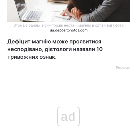
Втома є одним із симптомів нестачі магнію в організмі / фото
ua.depositphotos.com
Дефіцит магнію може проявитися
несподівано, дієтологи назвали 10
тривожних ознак.
Реклама
ad