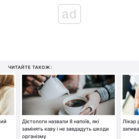
ad
ЧИТАЙТЕ ТАКОЖ:
кий
Дієтологи назвали 8 напоїв, які
Лікар 
замінять каву і не завдадуть шкоди
запива
організму