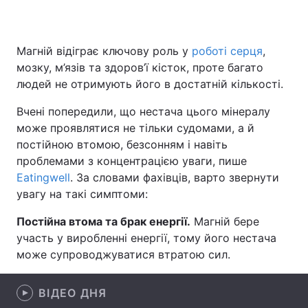
Магній відіграє ключову роль у
роботі серця
,
Головна
Війна
мозку, м’язів та здоров’ї кісток, проте багато
людей не отримують його в достатній кількості.
Україна
Політика
Вчені попередили, що нестача цього мінералу
Економіка
Світ
може проявлятися не тільки судомами, а й
постійною втомою, безсонням і навіть
Спорт
Наука
проблемами з концентрацією уваги, пише
Eatingwell
. За словами фахівців, варто звернути
Техно і зв'язок
Лайт
увагу на такі симптоми:
Зброя
Інциденти
Постійна втома та брак енергії.
Магній бере
участь у виробленні енергії, тому його нестача
Здоров'я
Туризм
може супроводжуватися втратою сил.
Цікавинки
Погода
ВІДЕО ДНЯ
Екологія
Регіони