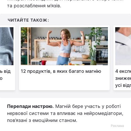
та розслаблення м’язів.
Тема оформлення
ЧИТАЙТЕ ТАКОЖ:
ь від
12 продуктів, в яких багато магнію
4 експ
що
знижен
усі ві
Перепади настрою.
Магній бере участь у роботі
нервової системи та впливає на нейромедіатори,
пов’язані з емоційним станом.
Реклама