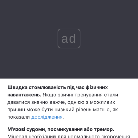
Лонгріди
Відео з Youtube
Статті
ad
Інтерв'ю
Думки
Архів
Вакансії
Контакти
Послуги
Швидка стомлюваність під час фізичних
навантажень.
Якщо звичні тренування стали
даватися значно важче, однією з можливих
причин може бути низький рівень магнію, як
показали
дослідження
.
М’язові судоми, посмикування або тремор.
Мінерал необхідний для нормального скорочення