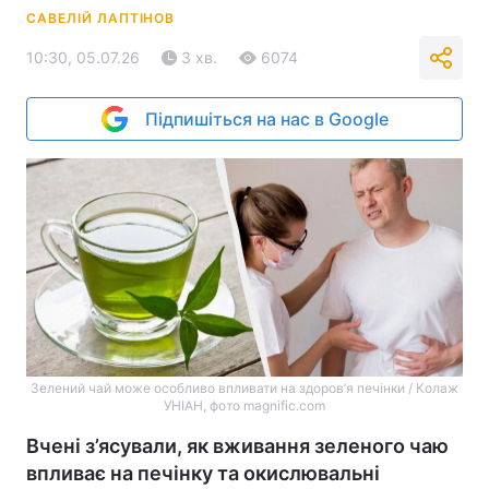
САВЕЛІЙ ЛАПТІНОВ
10:30, 05.07.26
3 хв.
6074
Підпишіться на нас в Google
Зелений чай може особливо впливати на здоров’я печінки / Колаж
УНІАН, фото magnific.com
Вчені з’ясували, як вживання зеленого чаю
впливає на печінку та окислювальні