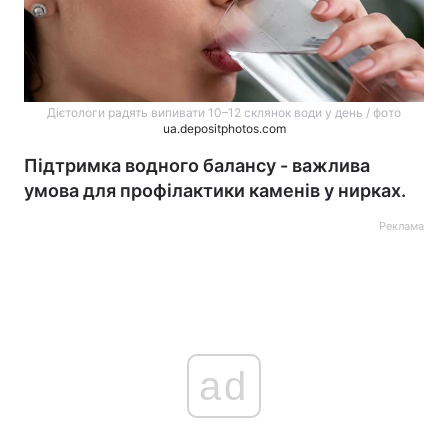
Дієтологи радять випивати 10–12 склянок води у день / фото
ua.depositphotos.com
Підтримка водного балансу - важлива
умова для профілактики каменів у нирках.
Реклама
ad