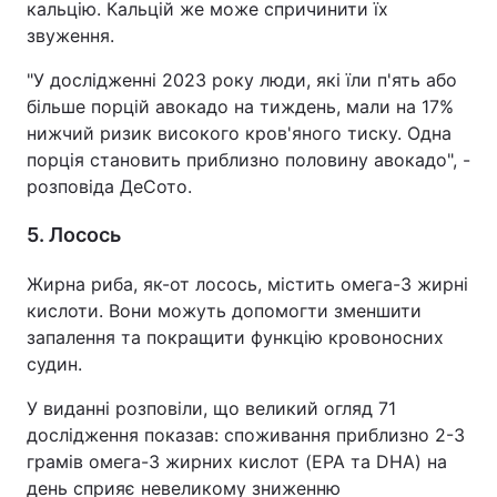
кальцію. Кальцій же може спричинити їх
звуження.
"У дослідженні 2023 року люди, які їли п'ять або
більше порцій авокадо на тиждень, мали на 17%
нижчий ризик високого кров'яного тиску. Одна
порція становить приблизно половину авокадо", -
розповіда ДеСото.
5. Лосось
Жирна риба, як-от лосось, містить омега-3 жирні
кислоти. Вони можуть допомогти зменшити
запалення та покращити функцію кровоносних
судин.
У виданні розповіли, що великий огляд 71
дослідження показав: споживання приблизно 2-3
грамів омега-3 жирних кислот (EPA та DHA) на
день сприяє невеликому зниженню