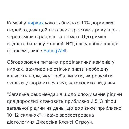
Камені у
нирках
мають близько 10% дорослих
Головна
Війна
людей, однак цей показник зростає з року в рік
через зміни в раціоні та кліматі. Підтримка
Україна
Політика
водного балансу - спосіб №1 для запобігання цій
проблемі, пише
Економіка
EatingWell
.
Світ
Обговорюючи питання профілактики каменів у
Спорт
Наука
нирках, важливо не стільки знати необхідну
кількість води, яку треба випити, як розуміти,
Техно і зв'язок
Лайт
скільки утворюється сечі, наголосило видання.
Зброя
Інциденти
"Загальна рекомендація щодо споживання рідини
для дорослих становить приблизно 2,5–3 літри
Здоров'я
Туризм
загальної рідини на день, що дорівнює приблизно
Цікавинки
Погода
10–12 склянок", – каже зареєстрована
дієтологиня Джессіка Кленсі-Строун.
Екологія
Регіони