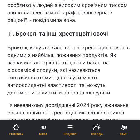
особливо у людей з високим кров'яним тиском
або коли овес замінює рафіновані зерна в
раціоні", - повідомила вона.
11. Броколі та інші хрестоцвіті овочі
Броколі, капуста кале та інші хрестоцвіті овочі є
одними з найбільш поживних продуктів. Як
зазначила авторка статті, вони багаті на
сірковмісні сполуки, які називаються
глюкозинолатами. Ці сполуки мають
антиоксидантні властивості та можуть
допомогти захистити кровоносні судини.
"У невеликому дослідженні 2024 року вживання
більшої кількості хрестоцвітих овочів сприяло
нижчому систолічному артеріальному тиску
порівняно з вживанням коренеплодів та гарбузів",
RU
- додала ДеСото.
МОВА
ГОЛОВНА
РОЗДІЛИ
ПОГОДА
ЛАЙТ