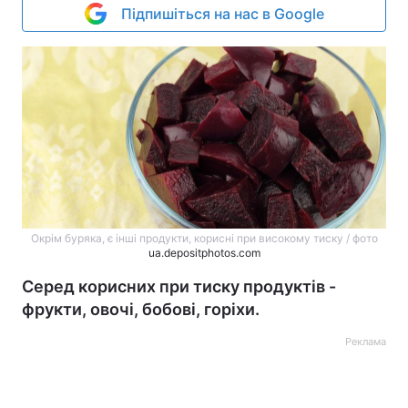
Підпишіться на нас в Google
Окрім буряка, є інші продукти, корисні при високому тиску / фото
ua.depositphotos.com
Серед корисних при тиску продуктів -
фрукти, овочі, бобові, горіхи.
Реклама