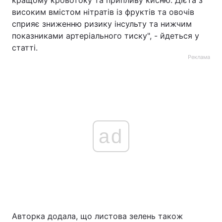
кращому кровотоку та припливу кисню. Дієта з
високим вмістом нітратів із фруктів та овочів
сприяє зниженню ризику інсульту та нижчим
показниками артеріального тиску", - йдеться у
статті.
Реклама
ad
Авторка додала, що листова зелень також