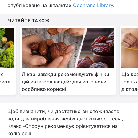
опубліковане на шпальтах
Cochrane Library
.
Тема оформлення
ЧИТАЙТЕ ТАКОЖ:
их
Лікарі завжди рекомендують фініки
Що кра
околі
цій категорії людей: для кого вони
грецьк
особливо корисні
дієтол
Щоб визначити, чи достатньо ви споживаєте
води для вироблення необхідної кількості сечі,
Кленсі-Строун рекомендує орієнтуватися на
колір сечі.