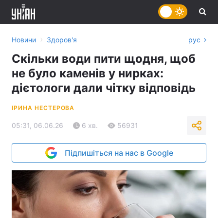
›
Новини
Здоров'я
рус
Скільки води пити щодня, щоб
не було каменів у нирках:
дієтологи дали чітку відповідь
ІРИНА НЕСТЕРОВА
05:31, 06.06.26
6 хв.
56931
Підпишіться на нас в Google