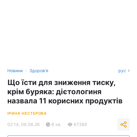
›
Новини
Здоров'я
рус
Що їсти для зниження тиску,
крім буряка: дієтологиня
назвала 11 корисних продуктів
ІРИНА НЕСТЕРОВА
02:14, 06.06.26
8 хв.
67386