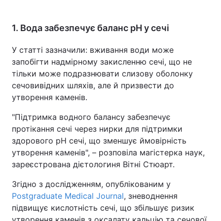
1. Вода забезпечує баланс pH у сечі
У статті зазначили: вживання води може
запобігти надмірному закисленню сечі, що не
тільки може подразнювати слизову оболонку
сечовивідних шляхів, але й призвести до
утворення каменів.
"Підтримка водного балансу забезпечує
протікання сечі через нирки для підтримки
здорового pH сечі, що зменшує ймовірність
утворення каменів", – розповіла магістерка наук,
зареєстрована дієтологиня Вітні Стюарт.
Згідно з дослідженням, опублікованим у
Postgraduate Medical Journal
, зневоднення
підвищує кислотність сечі, що збільшує ризик
утворення каменів з оксалату кальцію та сечової