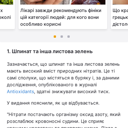
их
Лікарі завжди рекомендують фініки
Що кра
околі
цій категорії людей: для кого вони
грецьк
особливо корисні
дієтол
1. Шпинат та інша листова зелень
Зазначається, що шпинат та інша листова зелень
мають високий вміст природних нітратів. Це ті
самі сполуки, що містяться в буряку і, за даними
дослідження, опублікованого в журналі
Antioxidants
, здатні знижувати високий тиск.
У видання пояснили, як це відбувається.
"Нітрати постачають організму оксид азоту, який
розслаблює кровоносні судини. Це сприяє