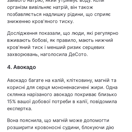
зайвого натрію, який утримує воду. Коли
організм вивільняє натрій, він також
позбавляється надлишку рідини, що сприяє
зниженню кров'яного тиску.
Дослідження показали, що люди, які регулярно
вживають бобові, як правило, мають нижчий
кров'яний тиск і менший ризик серцевих
захворювань, наголосила ДеСото.
4. Авокадо
Авокадо багате на калій, клітковину, магній та
корисні для серця мононенасичені жири. Одна
склянка нарізаного авокадо покриває близько
15% вашої добової потреби в калії, повідомила
експертка.
Вона пояснила, що магній може допомогти
розширити кровоносні судини, блокуючи дію