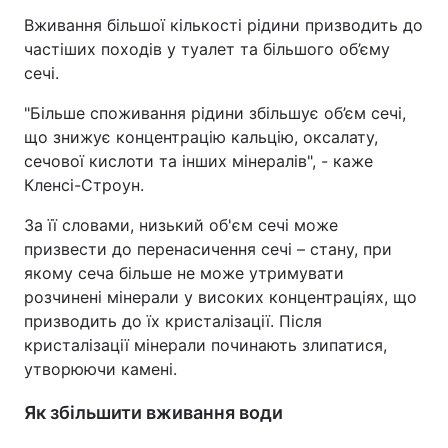
Вживання більшої кількості рідини призводить до
частіших походів у туалет та більшого об’єму
сечі.
"Більше споживання рідини збільшує об’єм сечі,
що знижує концентрацію кальцію, оксалату,
сечової кислоти та інших мінералів", - каже
Кленсі-Строун.
За її словами, низький об'єм сечі може
призвести до перенасичення сечі – стану, при
якому сеча більше не може утримувати
розчинені мінерали у високих концентраціях, що
призводить до їх кристалізації. Після
кристалізації мінерали починають злипатися,
утворюючи камені.
Як збільшити вживання води