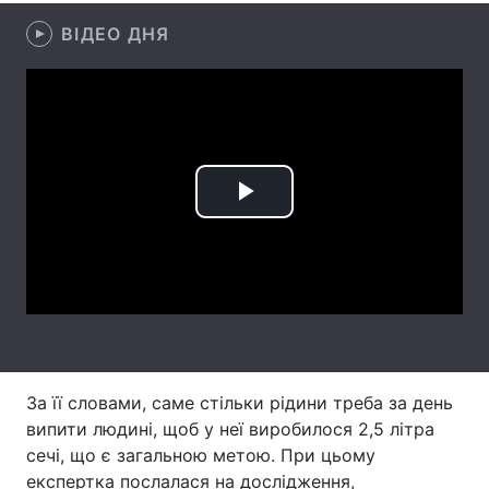
ВІДЕО ДНЯ
Лонгріди
Відео з Youtube
Статті
Інтерв'ю
Думки
Архів
Вакансії
Play
Контакти
Video
Послуги
За її словами, саме стільки рідини треба за день
випити людині, щоб у неї виробилося 2,5 літра
сечі, що є загальною метою. При цьому
експертка послалася на дослідження,