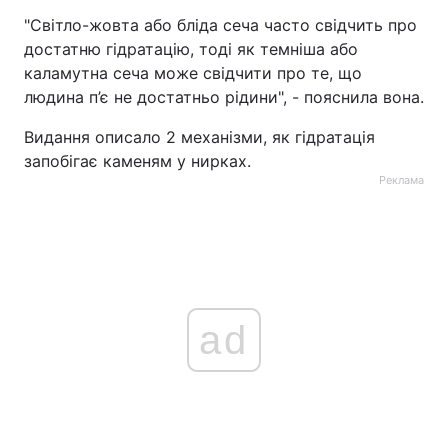
"Світло-жовта або бліда сеча часто свідчить про
достатню гідратацію, тоді як темніша або
каламутна сеча може свідчити про те, що
людина п’є не достатньо рідини", - пояснила вона.
Видання описало 2 механізми, як гідратація
запобігає каменям у нирках.
Реклама
ad