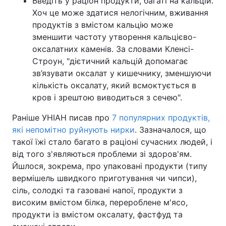
Введіть у раціон продукти, багаті на кальцій.
Хоч це може здатися нелогічним, вживання
продуктів з вмістом кальцію може
зменшити частоту утворення кальцієво-
оксалатних каменів. За словами Кленсі-
Строун, "дієтичний кальцій допомагає
зв’язувати оксалат у кишечнику, зменшуючи
кількість оксалату, який всмоктується в
кров і зрештою виводиться з сечею".
Раніше УНІАН писав про
7 популярних продуктів,
які непомітно руйнують нирки
. Зазначалося, що
такої їжі стало багато в раціоні сучасних людей, і
від того з'являються проблеми зі здоров'ям.
Йшлося, зокрема, про упаковані продукти (типу
вермішель швидкого приготування чи чипси),
сіль, солодкі та газовані напої, продукти з
високим вмістом білка, перероблене м'ясо,
продукти із вмістом оксалату, фастфуд та