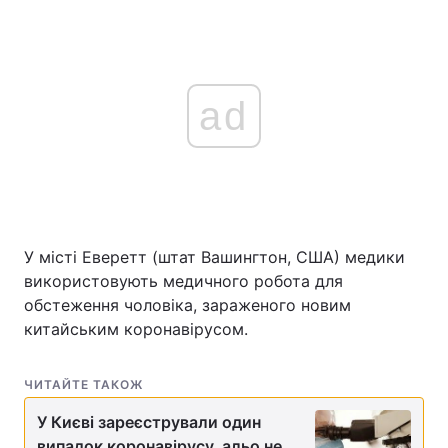
ad
У місті Еверетт (штат Вашингтон, США) медики
використовують медичного робота для
обстеження чоловіка, зараженого новим
китайським коронавірусом.
ЧИТАЙТЕ ТАКОЖ
У Києві зареєстрували один
випадок коронавірусу, альо не