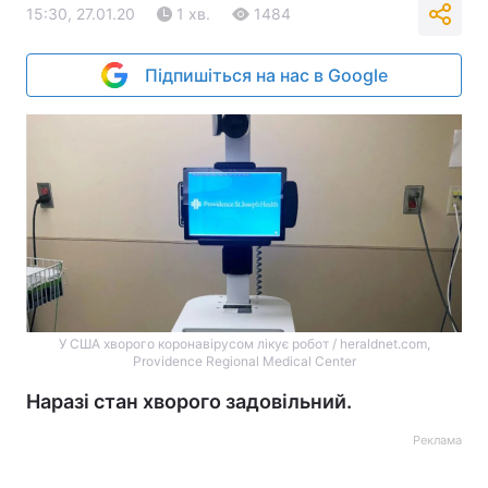
15:30, 27.01.20
1 хв.
1484
Підпишіться на нас в Google
У США хворого коронавірусом лікує робот / heraldnet.com,
Providence Regional Medical Center
Наразі стан хворого задовільний.
Реклама