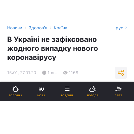
›
›
Новини
Здоров'я
Країна
рус
В Україні не зафіксовано
жодного випадку нового
коронавірусу
15:01, 27.01.20
1 хв.
1168
Підпишіться на нас в Google
RU
МОВА
ГОЛОВНА
РОЗДІЛИ
ПОГОДА
ЛАЙТ