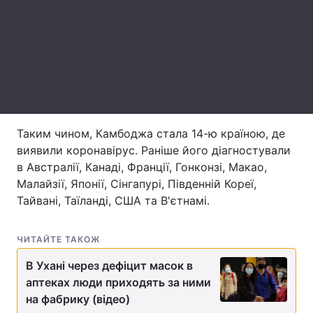
Лонгріди
Відео з Youtube
Статті
Інтерв'ю
Думки
Архів
Вакансії
Таким чином, Камбоджа стала 14-ю країною, де
виявили коронавірус. Раніше його діагностували
Контакти
в Австралії, Канаді, Франції, Гонконзі, Макао,
Малайзії, Японії, Сінгапурі, Південній Кореї,
Послуги
Тайвані, Таїланді, США та В'єтнамі.
ЧИТАЙТЕ ТАКОЖ
В Ухані через дефіцит масок в
аптеках люди приходять за ними
на фабрику (відео)