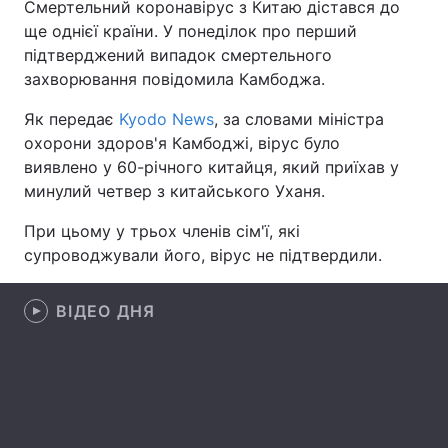
Смертельний коронавірус з Китаю дістався до
ще однієї країни. У понеділок про перший
підтверджений випадок смертельного
захворювання повідомила Камбоджа.
Головна
Війна
Як передає
Kyodo News
, за словами міністра
Україна
Політика
охорони здоров'я Камбоджі, вірус було
виявлено у 60-річного китайця, який приїхав у
Економіка
Світ
минулий четвер з китайського Уханя.
Спорт
Наука
При цьому у трьох членів сім'ї, які
супроводжували його, вірус не підтвердили.
Техно і зв'язок
Лайт
Зброя
Інциденти
ВІДЕО ДНЯ
Здоров'я
Туризм
Цікавинки
Погода
Екологія
Регіони