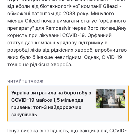
від еболи від біотехнологічної компанії Gilead -
обмежені патентом до 2038 року. Минулого
місяця Gilead почав вимагати статус "орфанного
препарату" для Remdesivir через його потенційну
користь при лікуванні COVID-19. Орфанний
статус дає компанії урядову підтримку в
розробці ліків від рідкісних хвороб, виробництво
яких було б інакше невигідним. Однак, CIVID-19
точно не рідкісна хвороба.
ЧИТАЙТЕ ТАКОЖ
Україна витратила на боротьбу з
COVID-19 майже 1,5 мільярда
гривень: топ-3 найдорожчих
закупівель
Існує висока вірогідність, що вакцина від COVID-