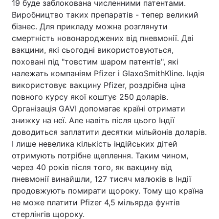
19 буде заблокована численними патентами.
Виробництво таких препаратів - тепер великий
бізнес. Для прикладу можна розглянути
смертність новонароджених від пневмонії. Дві
вакцини, які сьогодні використовуються,
поховані під "товстим шаром патентів", які
належать компаніям Pfizer і GlaxoSmithKline. Індія
використовує вакцину Pfizer, роздрібна ціна
повного курсу якої коштує 250 доларів.
Організація GAVI допомагає країні отримати
знижку на неї. Але навіть після цього Індії
доводиться заплатити десятки мільйонів доларів.
І лише невелика кількість індійських дітей
отримують потрібне щеплення. Таким чином,
через 40 років після того, як вакцину від
пневмонії винайшли, 127 тисяч малюків в Індії
продовжують помирати щороку. Тому що країна
не може платити Pfizer 4,5 мільярда фунтів
стерлінгів щороку.