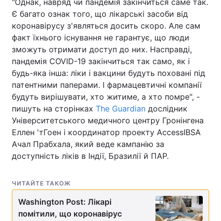
"Однак, навряд чи пандемія закінчиться саме так.
Є багато ознак того, що лікарські засоби від
коронавірусу з'являться досить скоро. Але сам
факт їхнього існування не гарантує, що люди
зможуть отримати доступ до них. Насправді,
пандемія COVID-19 закінчиться так само, як і
будь-яка інша: ліки і вакцини будуть поховані під
патентними паперами. І фармацевтичні компанії
будуть вирішувати, хто житиме, а хто помре", -
пишуть на сторінках
The Guardian
дослідник
Університетського медичного центру Гронінгена
Еллен 'тГоен і координатор проекту AccessIBSA
Ачал Прабхала, який веде кампанію за
доступність ліків в Індії, Бразилії й ПАР.
ЧИТАЙТЕ ТАКОЖ
Washington Post: Лікарі
помітили, що коронавірус