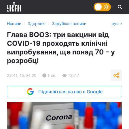
›
›
Новини
Здоров'я
Зарубіжні новини
рус
Глава ВООЗ: три вакцини від
COVID-19 проходять клінічні
випробування, ще понад 70 – у
розробці
23:41, 15.04.20
1 хв.
12517
Підпишіться на нас в Google