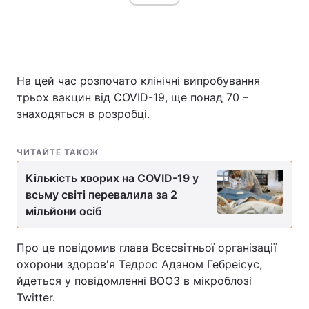
Головна
Війна
На цей час розпочато клінічні випробування
Україна
Політика
трьох вакцин від COVID-19, ще понад 70 –
знаходяться в розробці.
Економіка
Світ
Спорт
Наука
ЧИТАЙТЕ ТАКОЖ
Кількість хворих на COVID-19 у
Техно і зв'язок
Лайт
всьму світі перевалила за 2
мільйони осіб
Зброя
Інциденти
Здоров'я
Туризм
Про це повідомив глава Всесвітньої організації
охорони здоров'я Тедрос Аданом Гебреісус,
Цікавинки
Погода
йдеться у повідомленні ВООЗ в мікроблозі
Twitter.
Екологія
Регіони