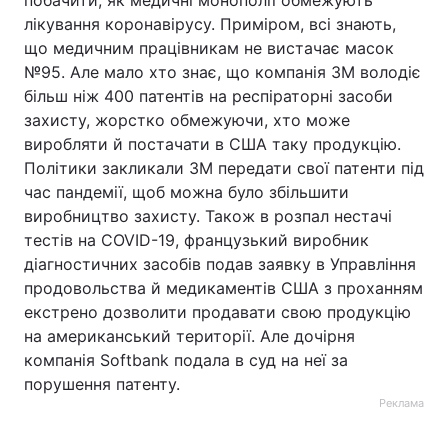
побачити, як медичні монополії обмежують
лікування коронавірусу. Приміром, всі знають,
що медичним працівникам не вистачає масок
№95. Але мало хто знає, що компанія 3М володіє
більш ніж 400 патентів на респіраторні засоби
захисту, жорстко обмежуючи, хто може
виробляти й постачати в США таку продукцію.
Політики закликали 3М передати свої патенти під
час пандемії, щоб можна було збільшити
виробництво захисту. Також в розпал нестачі
тестів на COVID-19, французький виробник
діагностичних засобів подав заявку в Управління
продовольства й медикаментів США з проханням
екстрено дозволити продавати свою продукцію
на американський території. Але дочірня
компанія Softbank подала в суд на неї за
порушення патенту.
Реклама