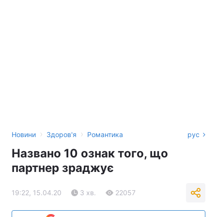
›
›
Новини
Здоров'я
Романтика
рус
Названо 10 ознак того, що
партнер зраджує
19:22, 15.04.20
3 хв.
22057