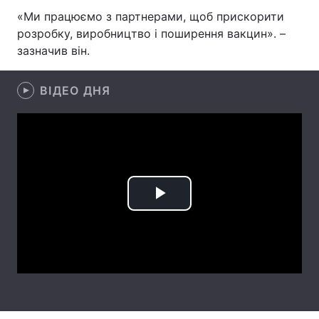
«Ми працюємо з партнерами, щоб прискорити
Лонгріди
розробку, виробництво і поширення вакцин». –
зазначив він.
Відео з Youtube
Статті
ВІДЕО ДНЯ
Інтерв'ю
Думки
Архів
Вакансії
Контакти
Послуги
Play
Video