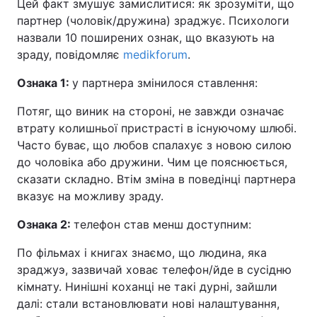
Цей факт змушує замислитися: як зрозуміти, що
партнер (чоловік/дружина) зраджує. Психологи
назвали 10 поширених ознак, що вказують на
зраду, повідомляє
medikforum
.
Ознака 1:
у партнера змінилося ставлення:
Потяг, що виник на стороні, не завжди означає
втрату колишньої пристрасті в існуючому шлюбі.
Часто буває, що любов спалахує з новою силою
до чоловіка або дружини. Чим це пояснюється,
сказати складно. Втім зміна в поведінці партнера
вказує на можливу зраду.
Ознака 2:
телефон став менш доступним:
По фільмах і книгах знаємо, що людина, яка
зраджуэ, зазвичай ховає телефон/йде в сусідню
кімнату. Нинішні коханці не такі дурні, зайшли
далі: стали встановлювати нові налаштування,