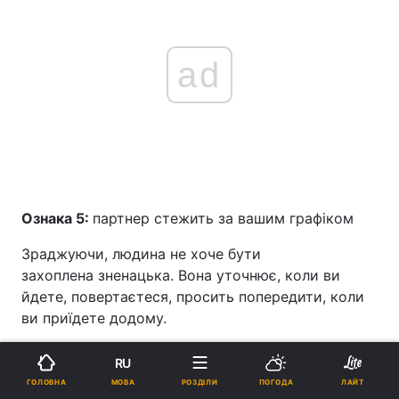
ad
Ознака 5:
партнер стежить за вашим графіком
Зраджуючи, людина не хоче бути
захоплена зненацька. Вона уточнює, коли ви
йдете, повертаєтеся, просить попередити, коли
ви приїдете додому.
Ознака 6:
роздратування і злість
RU
МОВА
ГОЛОВНА
РОЗДІЛИ
ПОГОДА
ЛАЙТ
Нерви — ось основний приплив емоцій коханця.