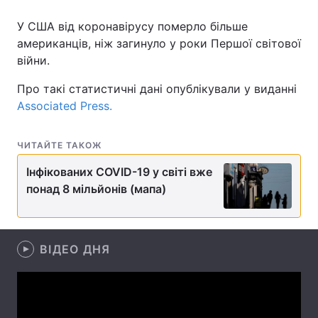
У США від коронавірусу померло більше
американців, ніж загинуло у роки Першої світової
війни.
Головна
Війна
Про такі статистичні дані опублікували у виданні
Україна
Політика
Associated Press.
Економіка
Світ
ЧИТАЙТЕ ТАКОЖ
Спорт
Наука
Інфікованих COVID-19 у світі вже
Техно і зв'язок
Лайт
понад 8 мільйонів (мапа)
Зброя
Інциденти
Здоров'я
ВІДЕО ДНЯ
Туризм
Цікавинки
Погода
Екологія
Регіони