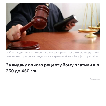
У Києві судитимуть головного лікаря приватного медзакладу, який
незаконно продавав рецепти на наркотичні засоби / фото yaizakon
За видачу одного рецепту йому платили від
350 до 450 грн.
Реклама