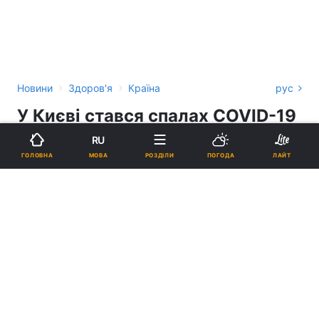
›
›
Новини
Здоров'я
Країна
рус
У Києві стався спалах COVID-19
у жіночому монастирі УПЦ МП
RU
на Подолі
МОВА
ГОЛОВНА
РОЗДІЛИ
ПОГОДА
ЛАЙТ
12:39, 01.06.20
1 хв.
2966
Підпишіться на нас в Google