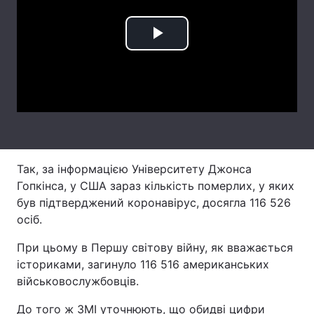
Лонгріди
Play
Відео з Youtube
Статті
Video
Інтерв'ю
Думки
Архів
Вакансії
Контакти
Так, за інформацією Університету Джонса
Гопкінса, у США зараз кількість померлих, у яких
Послуги
був підтверджений коронавірус, досягла 116 526
осіб.
При цьому в Першу світову війну, як вважається
істориками, загинуло 116 516 американських
військовослужбовців.
До того ж ЗМІ уточнюють, що обидві цифри