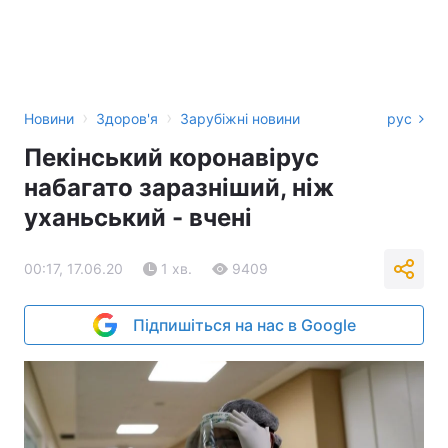
›
›
Новини
Здоров'я
Зарубіжні новини
рус
Пекінський коронавірус
набагато заразніший, ніж
уханьський - вчені
00:17, 17.06.20
1 хв.
9409
Підпишіться на нас в Google