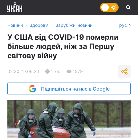
›
›
Новини
Здоров'я
Зарубіжні новини
рус
У США від COVID-19 померли
більше людей, ніж за Першу
світову війну
02:30, 17.06.20
1 хв.
1579
Підпишіться на нас в Google