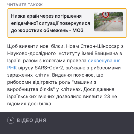
ЧИТАЙТЕ ТАКОЖ
Лонгріди
Низка країн через погіршення
епідемічної ситуації повернулися
Відео з Youtube
Статті
до жорстких обмежень - МОЗ
Інтерв'ю
Думки
Щоб виявити нові білки, Ноам Стерн-Шіноссар з
Науково-дослідного інституту імені Вейцмана в
Архів
Вакансії
Ізраїлі разом з колегами провела
сиквенування
РНК
вірусу SARS-CoV-2, зв'язане з рибосомами
Контакти
заражених клітин. Видання пояснює, що
Послуги
рибосоми відіграють роль "машини з
виробництва білків" у клітинах. Дослідження
ізраїльських вчених дозволило виявити 23 не
відомих досі білка.
ВІДЕО ДНЯ