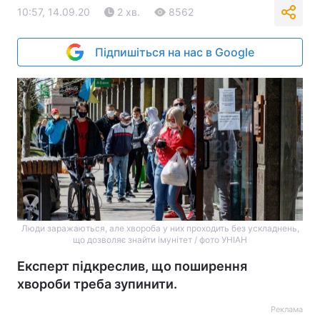
10:57, 14.09.20
2 хв.
8562
Підпишіться на нас в Google
Люди заражаються, але хвороба у них проходить без ускладнень,
що дозволяє знайти імунітет / фото УНІАН
Експерт підкреслив, що поширення
хвороби треба зупинити.
Реклама