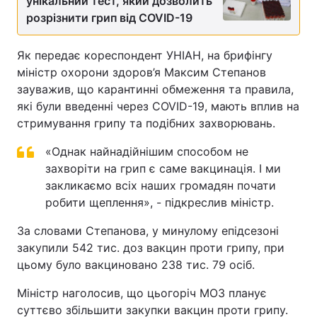
унікальний тест, який дозволить
розрізнити грип від COVID-19
Як передає кореспондент УНІАН, на брифінгу
міністр охорони здоров’я Максим Степанов
зауважив, що карантинні обмеження та правила,
які були введенні через COVID-19, мають вплив на
стримування грипу та подібних захворювань.
«Однак найнадійнішим способом не
захворіти на грип є саме вакцинація. І ми
закликаємо всіх наших громадян почати
робити щеплення», - підкреслив міністр.
За словами Степанова, у минулому епідсезоні
закупили 542 тис. доз вакцин проти грипу, при
цьому було вакциновано 238 тис. 79 осіб.
Міністр наголосив, що цьогоріч МОЗ планує
суттєво збільшити закупки вакцин проти грипу.