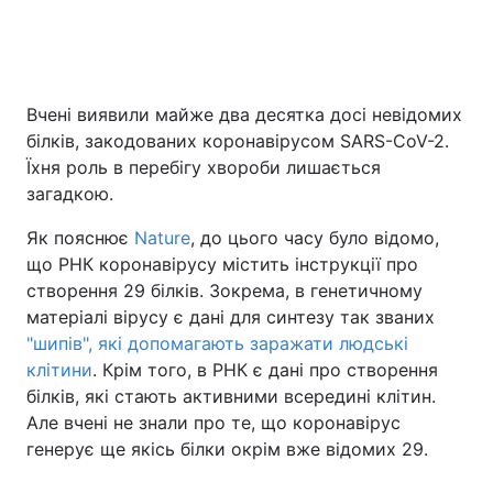
Головна
Війна
Вчені виявили майже два десятка досі невідомих
білків, закодованих коронавірусом SARS-CoV-2.
Україна
Політика
Їхня роль в перебігу хвороби лишається
Економіка
Світ
загадкою.
Як пояснює
Nature
, до цього часу було відомо,
Спорт
Наука
що РНК коронавірусу містить інструкції про
Техно і зв'язок
Лайт
створення 29 білків. Зокрема, в генетичному
матеріалі вірусу є дані для синтезу так званих
Зброя
Інциденти
"шипів", які допомагають заражати людські
клітини
. Крім того, в РНК є дані про створення
Здоров'я
Туризм
білків, які стають активними всередині клітин.
Але вчені не знали про те, що коронавірус
Цікавинки
Погода
генерує ще якісь білки окрім вже відомих 29.
Екологія
Регіони