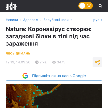
›
›
Новини
Здоров'я
Зарубіжні новини
рус
Nature: Коронавірус створює
загадкові білки в тілі під час
зараження
ЛЕСЬ ДИМАНЬ
12:19, 14.09.20
2 хв.
3475
Підпишіться на нас в Google