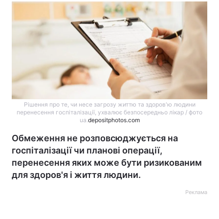
Рішення про те, чи несе загрозу життю та здоров'ю людини
перенесення госпіталізації, ухвалює безпосередньо лікар / фото
ua.
depositphotos.com
Обмеження не розповсюджується на
госпіталізації чи планові операції,
перенесення яких може бути ризикованим
для здоров'я і життя людини.
Реклама