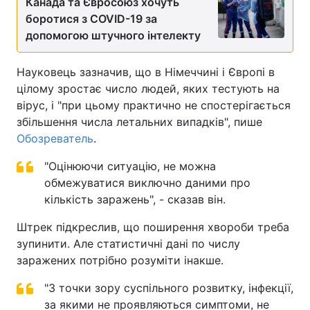
Канада та Євросоюз хочуть
боротися з COVID-19 за
допомогою штучного інтелекту
Науковець зазначив, що в Німеччині і Європі в
цілому зростає число людей, яких тестують на
вірус, і "при цьому практично не спостерігається
збільшення числа летальних випадків", пише
Обозреватель
.
"Оцінюючи ситуацію, не можна
обмежуватися виключно даними про
кількість заражень", - сказав він.
Штрек підкреслив, що поширення хвороби треба
зупинити. Але статистичні дані по числу
заражених потрібно розуміти інакше.
"З точки зору суспільного розвитку, інфекції,
за якими не проявляються симптоми, не