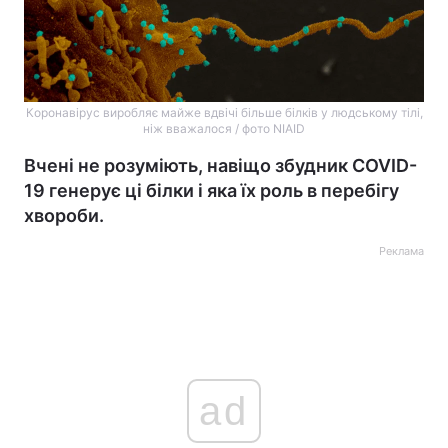
Коронавірус виробляє майже вдвічі більше білків у людському тілі,
ніж вважалося / фото NIAID
Вчені не розуміють, навіщо збудник COVID-
19 генерує ці білки і яка їх роль в перебігу
хвороби.
Реклама
ad