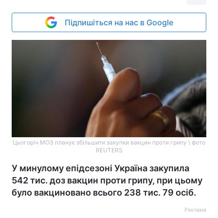
Підпишіться на нас в Google
Цьогоріч МОЗ планує збільшити закупки вакцин проти грипу \ фото
REUTERS
У минулому епідсезоні Україна закупила
542 тис. доз вакцин проти грипу, при цьому
було вакциновано всього 238 тис. 79 осіб.
Реклама