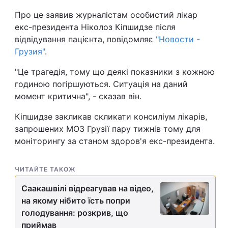
Про це заявив журналістам особистий лікар
Лонгріди
екс-президента Ніколоз Кіпшидзе після
відвідування пацієнта, повідомляє
"Новости -
Відео з Youtube
Статті
Грузия"
.
Інтерв'ю
Думки
"Це трагедія, тому що деякі показники з кожною
годиною погіршуються. Ситуація на даний
Архів
Вакансії
момент критична", - сказав він.
Контакти
Кіпшидзе закликав скликати консиліум лікарів,
запрошених МОЗ Грузії пару тижнів тому для
Послуги
моніторингу за станом здоров'я екс-президента.
ЧИТАЙТЕ ТАКОЖ
Саакашвілі відреагував на відео,
на якому нібито їсть попри
голодування: розкрив, що
приймав