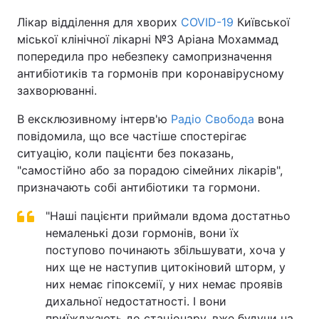
Лікар відділення для хворих
COVID-19
Київської
міської клінічної лікарні №3 Аріана Мохаммад
попередила про небезпеку самопризначення
антибіотиків та гормонів при коронавірусному
захворюванні.
В ексклюзивному інтерв'ю
Радіо Свобода
вона
повідомила, що все частіше спостерігає
ситуацію, коли пацієнти без показань,
"самостійно або за порадою сімейних лікарів",
призначають собі антибіотики та гормони.
"Наші пацієнти приймали вдома достатньо
немаленькі дози гормонів, вони їх
поступово починають збільшувати, хоча у
них ще не наступив цитокіновий шторм, у
них немає гіпоксемії, у них немає проявів
дихальної недостатності. І вони
приїжджають до стаціонару, вже будучи на