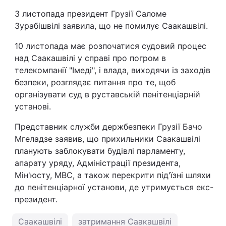
3 листопада президент Грузії Саломе
Зурабішвілі заявила, що не помилує Саакашвілі.
10 листопада має розпочатися судовий процес
над Саакашвілі у справі про погром в
телекомпанії "Імеді", і влада, виходячи із заходів
безпеки, розглядає питання про те, щоб
організувати суд в руставській пенітенціарній
установі.
Представник служби держбезпеки Грузії Бачо
Мгеладзе заявив, що прихильники Саакашвілі
планують заблокувати будівлі парламенту,
апарату уряду, Адміністрації президента,
Мін'юсту, МВС, а також перекрити під'їзні шляхи
до пенітенціарної установи, де утримується екс-
президент.
Саакашвілі
затримання Саакашвілі