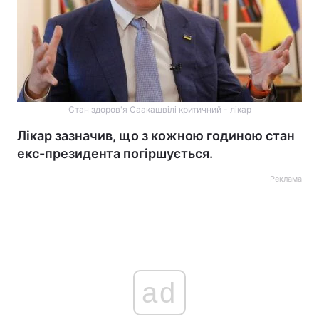
Стан здоров'я Саакашвілі критичний - лікар
Лікар зазначив, що з кожною годиною стан
екс-президента погіршується.
Реклама
ad