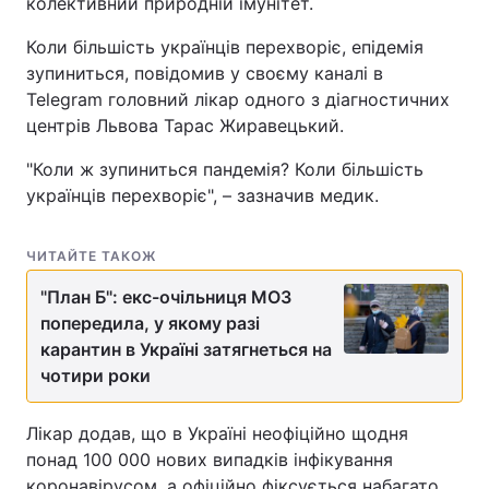
колективний природній імунітет.
Коли більшість українців перехворіє, епідемія
зупиниться, повідомив у своєму каналі в
Telegram головний лікар одного з діагностичних
центрів Львова Тарас Жиравецький.
"Коли ж зупиниться пандемія? Коли більшість
українців перехворіє", – зазначив медик.
ЧИТАЙТЕ ТАКОЖ
"План Б": екс-очільниця МОЗ
попередила, у якому разі
карантин в Україні затягнеться на
чотири роки
Лікар додав, що в Україні неофіційно щодня
понад 100 000 нових випадків інфікування
коронавірусом, а офіційно фіксується набагато