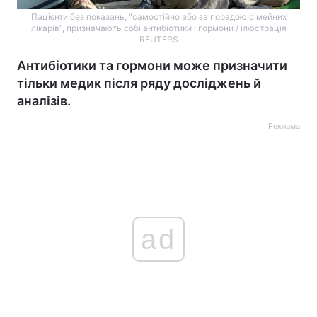
Пацієнти без показань, "самостійно або за порадою сімейних
лікарів", призначають собі антибіотики і гормони / ілюстрація
REUTERS
Антибіотики та гормони може призначити
тільки медик після ряду досліджень й
аналізів.
Реклама
ad