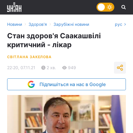
›
›
Новини
Здоров'я
Зарубіжні новини
рус
Стан здоров'я Саакашвілі
критичний - лікар
СВІТЛАНА ЗАКЕЛОВА
22:20, 07.11.21
2 хв.
949
Підпишіться на нас в Google