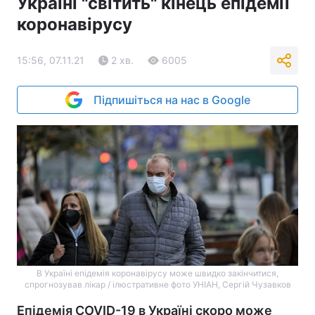
Україні "світить" кінець епідемії
коронавірусу
15:56, 07.11.21
2 хв.
6005
Підпишіться на нас в Google
В Україні епідемія коронавірусу може швидко закінчитися,
спрогнозував лікар / ілюстративне фото УНІАН, Сергій Чузавков
Епідемія COVID-19 в Україні скоро може