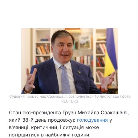
Головна
Війна
Україна
Політика
Економіка
Світ
Спорт
Наука
Техно і зв'язок
Лайт
Зброя
Інциденти
Судовий процес над Саакашвілі розпочнеться 10 листопада / фото
REUTERS
Здоров'я
Туризм
Стан екс-президента Грузії Михайла Саакашвілі,
який 38-й день продовжує
голодування
у
Цікавинки
Погода
в'язниці, критичний, і ситуація може
погіршитися в найближчі години.
Екологія
Регіони