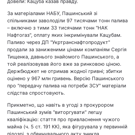
довели: Кацуба казав правду.
За матеріалами НАБУ, Пашинський зі
спільниками заволоділи 97 тисячами тонн палива
– включно з тими 33 тисячами тонн "НАК
Нафтогаз", оплату яких інкримінували Кацубам.
Паливо через ДП "Укртранснафтопродукт"
продали за заниженими цінами компаніям Сергія
Тищенка, давнього знайомого Пашинського, а
той реалізовував його вже за ринковою ціною.
Держбюджет не отримав жодної гривні; збитки
оцінено у 967 млн гривень. Версію Пашинського
про "передачу палива на потреби ЗСУ" матеріали
слідства спростовують.
Прикметно, що навіть в угоді з прокурором
Пашинський зумів "виторгувати" легшу
кваліфікацію: стаття про привласнення чужого
майна (ч. 5 ст. 191 КК), яка фігурувала у первинній
підозрі, з обвинувального акту зникла.