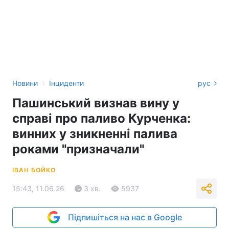
›
Новини
Інциденти
рус
Пашинський визнав вину у
справі про паливо Курченка:
винних у зникненні палива
роками "призначали"
ІВАН БОЙКО
15:43, 11.06.26
3 хв.
5937
Підпишіться на нас в Google