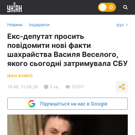
›
Новини
Інциденти
рус
Екс-депутат просить
повідомити нові факти
шахрайства Василя Веселого,
якого сьогодні затримувала СБУ
ІВАН БОЙКО
16:46, 11.06.26
3 хв.
10257
Підпишіться на нас в Google