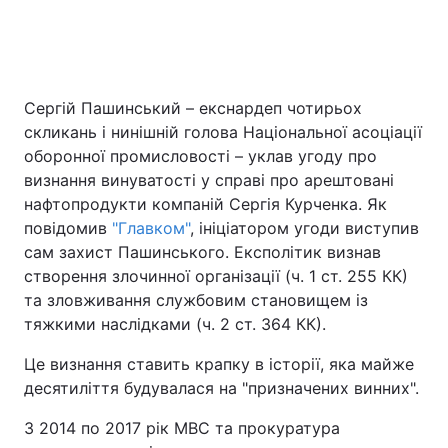
Сергій Пашинський – екснардеп чотирьох
скликань і нинішній голова Національної асоціації
оборонної промисловості – уклав угоду про
визнання винуватості у справі про арештовані
нафтопродукти компаній Сергія Курченка. Як
повідомив
"Главком"
, ініціатором угоди виступив
сам захист Пашинського. Експолітик визнав
створення злочинної організації (ч. 1 ст. 255 КК)
та зловживання службовим становищем із
тяжкими наслідками (ч. 2 ст. 364 КК).
Це визнання ставить крапку в історії, яка майже
десятиліття будувалася на "призначених винних".
З 2014 по 2017 рік МВС та прокуратура