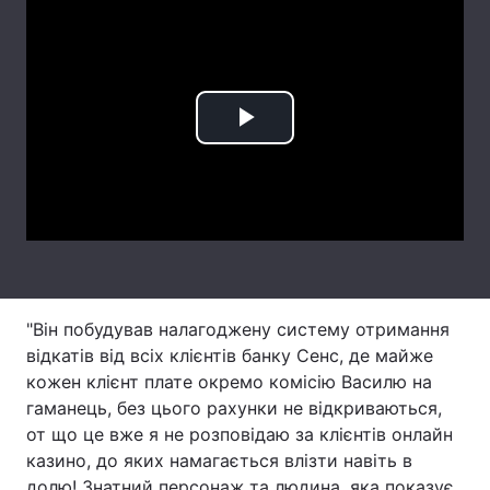
Лонгріди
Відео з Youtube
Статті
Play
Інтерв'ю
Думки
Video
Архів
Вакансії
Контакти
Послуги
"Він побудував налагоджену систему отримання
відкатів від всіх клієнтів банку Сенс, де майже
кожен клієнт плате окремо комісію Василю на
гаманець, без цього рахунки не відкриваються,
от що це вже я не розповідаю за клієнтів онлайн
казино, до яких намагається влізти навіть в
долю! Знатний персонаж та людина, яка показує