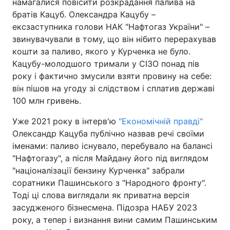
намагалися повісити розкрадання палива на
братів Кацуб. Олександра Кацубу –
ексзаступника голови НАК "Нафтогаз України" –
звинувачували в тому, що він нібито перерахував
кошти за паливо, якого у Курченка не було.
Кацубу-молодшого тримали у СІЗО понад пів
року і фактично змусили взяти провину на себе:
він пішов на угоду зі слідством і сплатив державі
100 млн гривень.
Уже 2021 року в інтерв'ю
"Економічній правді"
Олександр Кацуба публічно назвав речі своїми
іменами: паливо існувало, перебувало на балансі
"Нафтогазу", а після Майдану його під виглядом
"націоналізації бензину Курченка" забрали
соратники Пашинського з "Народного фронту".
Тоді ці слова виглядали як приватна версія
засудженого бізнесмена. Підозра НАБУ 2023
року, а тепер і визнання вини самим Пашинським