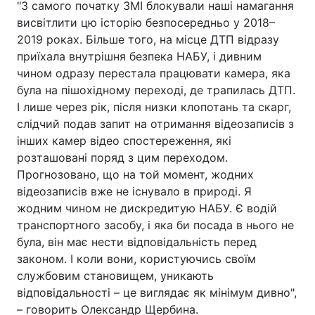
"З самого початку ЗМІ блокували наші намагання
висвітлити цю історію безпосередньо у 2018–
2019 роках. Більше того, на місце ДТП відразу
приїхала внутрішня безпека НАБУ, і дивним
чином одразу перестала працювати камера, яка
була на пішохідному переході, де трапилась ДТП.
І лише через рік, після низки клопотань та скарг,
слідчий подав запит на отримання відеозаписів з
інших камер відео спостереження, які
розташовані поряд з цим переходом.
Прогнозовано, що на той момент, жодних
відеозаписів вже не існувало в природі. Я
жодним чином не дискредитую НАБУ. Є водій
транспортного засобу, і яка би посада в нього не
була, він має нести відповідальність перед
законом. І коли вони, користуючись своїм
службовим становищем, уникають
відповідальності – це виглядає як мінімум дивно",
– говорить Олександр Щербина.