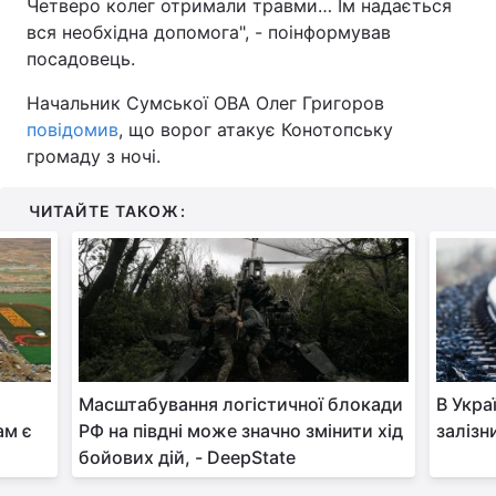
Четверо колег отримали травми… Їм надається
вся необхідна допомога", - поінформував
посадовець.
Начальник Сумської ОВА Олег Григоров
повідомив
, що ворог атакує Конотопську
громаду з ночі.
ЧИТАЙТЕ ТАКОЖ:
Масштабування логістичної блокади
В Укра
ам є
РФ на півдні може значно змінити хід
залізн
бойових дій, - DeepState