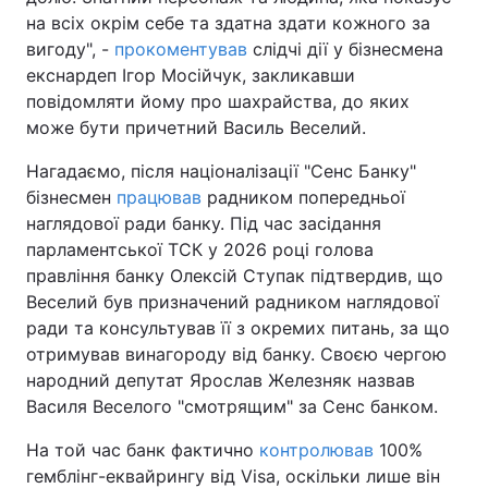
на всіх окрім себе та здатна здати кожного за
Тема оформлення
вигоду", -
прокоментував
слідчі дії у бізнесмена
екснардеп Ігор Мосійчук, закликавши
повідомляти йому про шахрайства, до яких
може бути причетний Василь Веселий.
Нагадаємо, після націоналізації "Сенс Банку"
бізнесмен
працював
радником попередньої
наглядової ради банку. Під час засідання
парламентської ТСК у 2026 році голова
правління банку Олексій Ступак підтвердив, що
Веселий був призначений радником наглядової
ради та консультував її з окремих питань, за що
отримував винагороду від банку. Своєю чергою
народний депутат Ярослав Железняк назвав
Василя Веселого "смотрящим" за Сенс банком.
На той час банк фактично
контролював
100%
гемблінг-еквайрингу від Visa, оскільки лише він