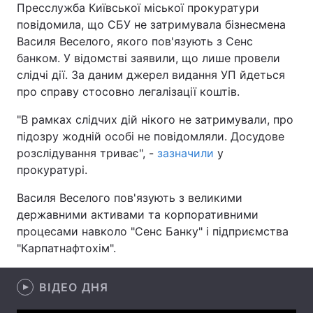
Пресслужба Київської міської прокуратури
повідомила, що СБУ не затримувала бізнесмена
Василя Веселого, якого пов'язують з Сенс
банком. У відомстві заявили, що лише провели
Головна
Війна
слідчі дії. За даним джерел видання УП йдеться
про справу стосовно легалізації коштів.
Україна
Політика
"В рамках слідчих дій нікого не затримували, про
Економіка
Світ
підозру жодній особі не повідомляли. Досудове
розслідування триває", -
Спорт
зазначили
Наука
у
прокуратурі.
Техно і зв'язок
Лайт
Василя Веселого пов'язують з великими
державними активами та корпоративними
Зброя
Інциденти
процесами навколо "Сенс Банку" і підприємства
Здоров'я
Туризм
"Карпатнафтохім".
Цікавинки
Погода
ВІДЕО ДНЯ
Екологія
Регіони