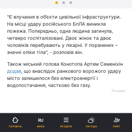
"Є влучання в об’єкти цивільної інфраструктури.
На місці удару російського БпЛА виникла
пожежа. Попередньо, одна людина загинула,
четверо госпіталізовані. Двоє жінок та двоє
чоловіків перебувають у лікарні. У поранених –
значні опіки тіла", - розповів він.
Також міський голова Конотопа Артем Семеніхін
додав
, що внаслідок ранкового ворожого удару
місто залишилося без електроенергії і
водопостачання, частково без газу.
Реклама
RU
МОВА
ГОЛОВНА
РОЗДІЛИ
ПОГОДА
ЛАЙТ