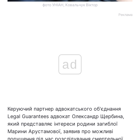
фото УНІАН, Ковальчук Віктор
Реклама
ad
Керуючий партнер адвокатського об'єднання
Legal Guarantees адвокат Олександр Щербина,
який представляє інтереси родини загиблої
Марини Арустамової, заявив про можливі
порушення під час розслідування смертельної