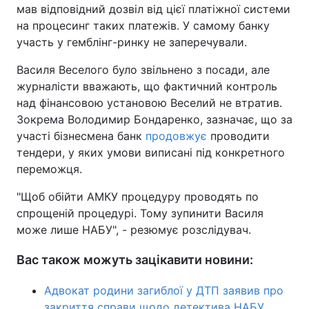
мав відповідний дозвіл від цієї платіжної системи
на процесинг таких платежів. У самому банку
участь у гемблінг-ринку не заперечували.
Василя Веселого було звільнено з посади, але
журналісти вважають, що фактичний контроль
над фінансовою установою Веселий не втратив.
Зокрема Володимир Бондаренко, зазначає, що за
участі бізнесмена банк
продовжує
проводити
тендери, у яких умови виписані під конкретного
переможця.
"Щоб обійти АМКУ процедуру проводять по
спрощеній процедурі. Тому зупинити Василя
може лише НАБУ", - резюмує розслідувач.
Вас також можуть зацікавити новини:
Адвокат родини загиблої у ДТП заявив про
закриття справи щодо детектива НАБУ