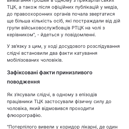
вимагання грошей в одному з прикарпатських
ТЦК, а також після офіційних публікацій у медіа,
Тема оформлення
до правоохоронних органів почала звертатися
ще більша кількість осіб, які постраждали від дій
групи військовослужбовців РТЦК на чолі з
керівником", - йдеться у повідомленні.
У зв’язку з цим, у ході досудового розслідування
слідчі встановили два факти катування
мобілізованих чоловіків.
Зафіксовані факти принизливого
поводження
Як з’ясували слідчі, в одному з епізодів
працівники ТЦК застосували фізичну силу до
чоловіка, який відмовився проходити
флюорографію.
"Потерпілого вивели у коридор лікарні, де один