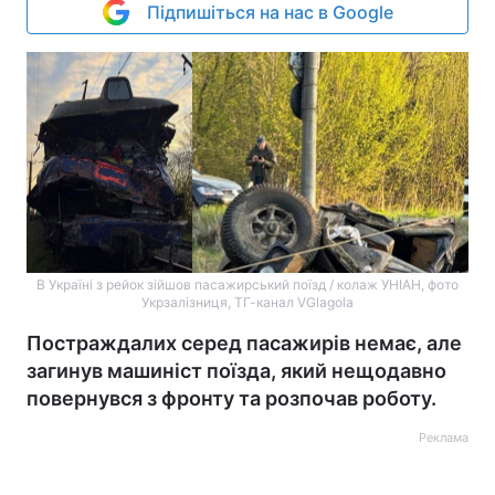
Підпишіться на нас в Google
В Україні з рейок зійшов пасажирський поїзд / колаж УНІАН, фото
Укрзалізниця, ТГ-канал VGlagola
Постраждалих серед пасажирів немає, але
загинув машиніст поїзда, який нещодавно
повернувся з фронту та розпочав роботу.
Реклама