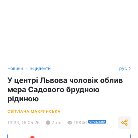
›
Новини
Інциденти
рус
У центрі Львова чоловік облив
мера Садового брудною
рідиною
СВІТЛАНА МАКРИНСЬКА
13:33, 15.05.26
2 хв.
19846
ОНОВЛЕНО