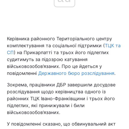
Головна
Війна
Україна
Політика
Керівника районного Територіального центру
комплектування та соціальної підтримки (
ТЦК та
Економіка
Світ
СП
) на Прикарпатті та трьох його підлеглих
судитимуть за підозрою катування
Спорт
Наука
військовозобов’язаних. Про це йдеться у
повідомленні
Державного бюро розслідування
.
Техно і зв'язок
Лайт
Зокрема, працівники ДБР завершили досудове
Зброя
Інциденти
розслідування щодо керівництва одного із
районних ТЦК Івано-Франківщини і трьох його
Здоров'я
Туризм
підлеглих, які принижували і били
військовозобов’язаних.
Цікавинки
Погода
У повідомленні сказано, що обвинувальний акт
Екологія
Регіони