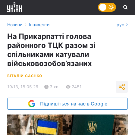
›
Новини
Інциденти
рус
На Прикарпатті голова
районного ТЦК разом зі
спільниками катували
військовозобов’язаних
ВІТАЛІЙ САЄНКО
19:13, 18.05.26
3 хв.
2451
Підпишіться на нас в Google