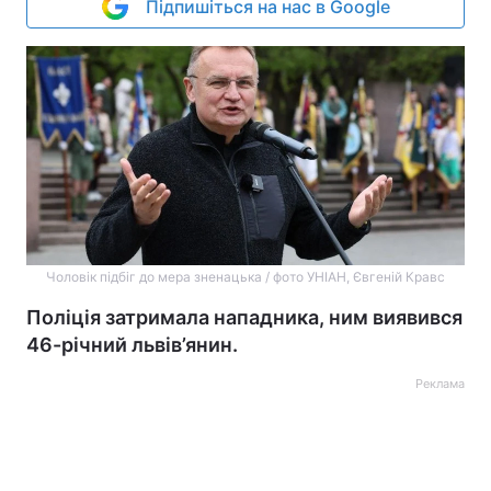
Підпишіться на нас в Google
Чоловік підбіг до мера зненацька / фото УНІАН, Євгеній Кравс
Поліція затримала нападника, ним виявився
46-річний львів’янин.
Реклама