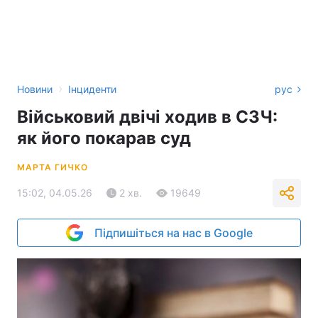
›
Новини
Інциденти
рус
Військовий двічі ходив в СЗЧ:
як його покарав суд
МАРТА ГИЧКО
15:02, 04.05.26
2 хв.
19649
Підпишіться на нас в Google