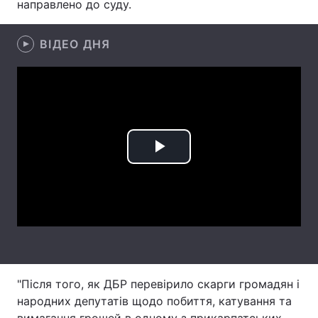
направлено до суду.
Лонгріди
ВІДЕО ДНЯ
Відео з Youtube
Статті
Інтерв'ю
Думки
Архів
Вакансії
Play
Контакти
Video
Послуги
"Після того, як ДБР перевірило скарги громадян і
народних депутатів щодо побиття, катування та