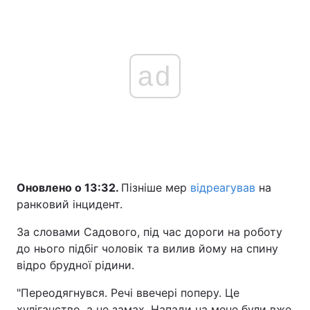
ad
Оновлено о 13:32.
Пізніше мер
відреагував
на
ранковий інцидент.
За словами Садового, під час дороги на роботу
до нього підбіг чоловік та вилив йому на спину
відро брудної рідини.
"Переодягнувся. Речі ввечері поперу. Це
хуліганство, а не замах. Напади на мене були вже