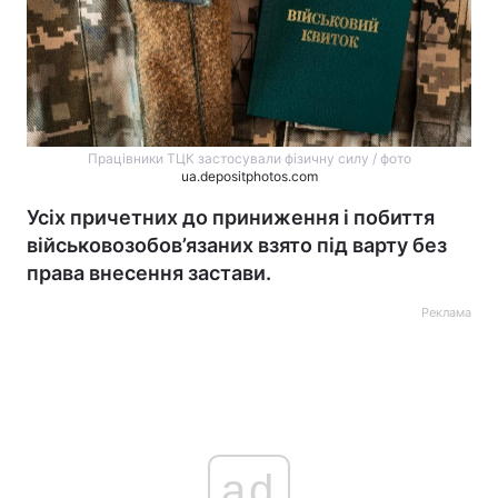
Працівники ТЦК застосували фізичну силу / фото
ua.depositphotos.com
Усіх причетних до приниження і побиття
військовозобов’язаних взято під варту без
права внесення застави.
Реклама
ad