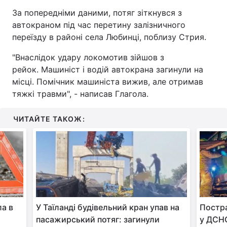
За попередніми даними, потяг зіткнувся з
автокраном під час перетину залізничного
переїзду в районі села Любинці, поблизу Стрия.
"Внаслідок удару локомотив зійшов з
рейок. Машиніст і водій автокрана загинули на
місці. Помічник машиніста вижив, але отримав
тяжкі травми", - написав Глагола.
ЧИТАЙТЕ ТАКОЖ:
ла в
У Таїланді будівельний кран упав на
Постра
пасажирський потяг: загинули
у ДСНС