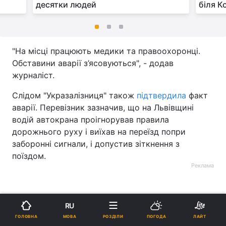
десятки людей
біля К
"На місці працюють медики та правоохоронці.
Обставини аварії з’ясовуються", - додав
журналіст.
Слідом "Укразалізниця" також
підтвердила
факт
аварії. Перевізник зазначив, що на Львівщині
водій автокрана проігнорував правила
дорожнього руху і виїхав на переїзд попри
заборонні сигнали, і допустив зіткнення з
поїздом.
Реклама
RU
МОВА
ГОЛОВНА
РОЗДІЛИ
ПОГОДА
ЛАЙТ