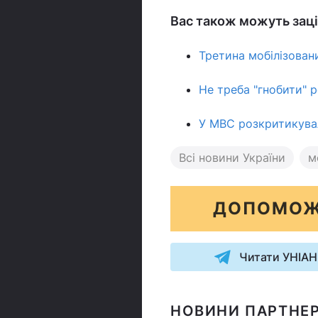
Вас також можуть заці
Третина мобілізован
Не треба "гнобити" р
У МВС розкритикувал
Всі новини України
м
ДОПОМОЖ
Читати УНІАН
НОВИНИ ПАРТНЕР