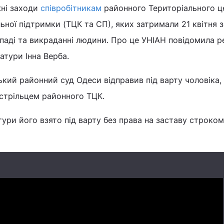
жні заходи
співробітникам
районного Територіального ц
ьної підтримки (ТЦК та СП), яких затримали 21 квітня з
паді та викраданні людини. Про це УНІАН повідомила 
атури Інна Верба.
ький районний суд Одеси відправив під варту чоловіка,
 стрільцем районного ТЦК.
ури його взято під варту без права на заставу строком