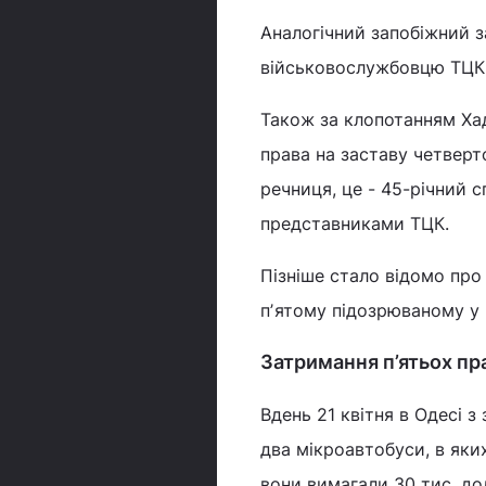
Аналогічний запобіжний з
військовослужбовцю ТЦК
Також за клопотанням Ха
права на заставу четверт
речниця, це - 45-річний 
представниками ТЦК.
Пізніше стало відомо про
пʼятому підозрюваному у 
Затримання п’ятьох пра
Вдень 21 квітня в Одесі 
два мікроавтобуси, в як
вони вимагали 30 тис. дол