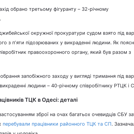
ахід обрано третьому фігуранту – 32-річному
.
джибейської окружної прокуратури судом взято під вар
ого з пʼяти підозрюваних у викраденні людини. Як пояс
співробітник правоохоронного органу, який був разом з
 обрання запобіжного заходу у вигляді тримання під ва
викраденні людини – 40-річному співробітнику РТЦК і С
цівників ТЦК в Одесі: деталі
з застосуванням зброї на очах багатьох очевидців СБУ з
их
перебували працівники районного ТЦК та СП
. Зазнач
арів у чоловіка.