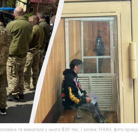
оловіка та вимагали у нього $30 тис. / колаж УНІАН, фото прок