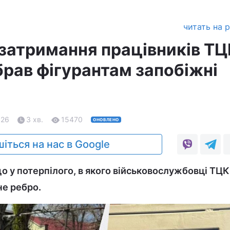
читать на 
затримання працівників ТЦ
брав фігурантам запобіжні
.26
3 хв.
15470
ОНОВЛЕНО
іться на нас в Google
що у потерпілого, в якого військовослужбовці ТЦК
не ребро.