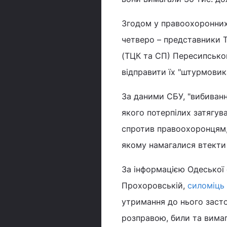
Згодом у правоохоронних 
четверо – представники Т
(ТЦК та СП) Пересипськог
відправити їх "штурмови
За даними СБУ, "вибиванн
якого потерпілих затягув
спротив правоохоронцям, 
якому намагалися втекти
За інформацією Одеської 
Прохоровській,
силоміць
утримання до нього засто
розправою, били та вимаг