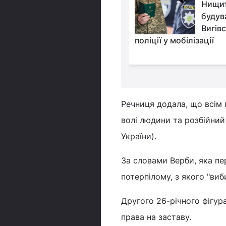
"Дуже важко":
Нищит
Буданов оцінив темпи
будув
мобілізації в Україні
Вигів
поліції у мобілізації
Речниця додала, що всім 
волі людини та розбійний н
України).
За словами Верби, яка пе
потерпілому, з якого "виб
Другого 26-річного фігур
права на заставу.