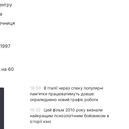
ентру
а
речниця
 1997
 на 60
16:50
В Італії через спеку популярні
пам'ятки працюватимуть довше:
оприлюднено новий графік роботи
16:32
Цей фільм 2010 року визнали
найкращим психологічним бойовиком в
історії кіно