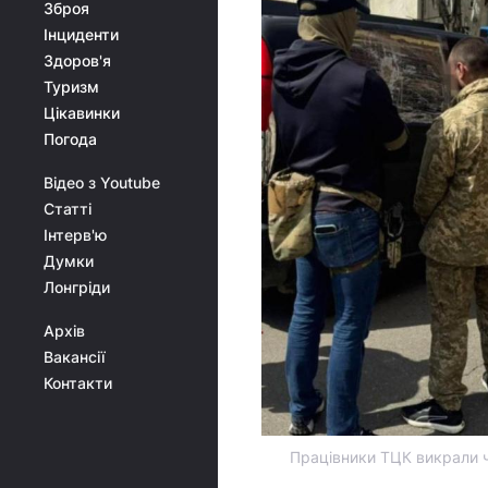
Зброя
Інциденти
Здоров'я
Туризм
Цікавинки
Погода
Відео з Youtube
Статті
Інтерв'ю
Думки
Лонгріди
Архів
Вакансії
Контакти
Працівники ТЦК викрали ч