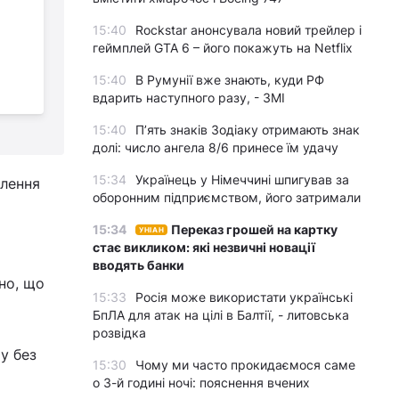
"Дуже важко":
Буданов оцінив темпи
15:40
Rockstar анонсувала новий трейлер і
геймплей GTA 6 – його покажуть на Netflix
мобілізації в Україні
п
15:40
В Румунії вже знають, куди РФ
вдарить наступного разу, - ЗМІ
15:40
П’ять знаків Зодіаку отримають знак
долі: число ангела 8/6 принесе їм удачу
15:34
Українець у Німеччині шпигував за
влення
оборонним підприємством, його затримали
15:34
Переказ грошей на картку
УНІАН
стає викликом: які незвичні новації
вводять банки
но, що
15:33
Росія може використати українські
БпЛА для атак на цілі в Балтії, - литовська
розвідка
у без
15:30
Чому ми часто прокидаємося саме
о 3-й годині ночі: пояснення вчених