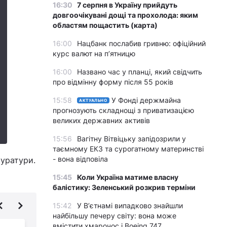
16:30
7 серпня в Україну прийдуть
довгоочікувані дощі та прохолода: яким
областям пощастить (карта)
16:00
Нацбанк послабив гривню: офіційний
курс валют на п’ятницю
16:00
Названо час у планці, який свідчить
про відмінну форму після 55 років
15:58
У Фонді держмайна
АКТУАЛЬНО
прогнозують складнощі з приватизацією
великих державних активів
15:56
Вагітну Вітвіцьку запідозрили у
таємному ЕКЗ та сурогатному материнстві
- вона відповіла
куратури.
15:45
Коли Україна матиме власну
балістику: Зеленський розкрив терміни
15:42
У Вʼєтнамі випадково знайшли
найбільшу печеру світу: вона може
вмістити хмарочос і Boeing 747