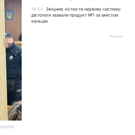
16:54
Зміцнює кістки та нервову систему:
дієтологи зазвали продукт №1 за вмістом
кальцію
Реклама
уратури