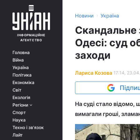
›
Новини
Україна
Скандальне 
ІНФОРМАЦІЙНЕ
Одесі: суд о
АГЕНТСТВО
заходи
Головна
Війна
Україна
Лариса Козова
17:14, 23.04
Політика
Економіка
Підпиш
Світ
Екологія
На суді стало відомо, 
Регіони
Спорт
вимагали гроші, злама
Наука
Техно і зв'язок
Лайт