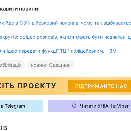
кавити новини:
их йде в СЗЧ: військовий пояснив, чому так відбуваєть
екрутів: офіцер розповів, якими мають бути навчальні 
и ідею передати функції ТЦК поліцейським, – ЗМІ
обілізація
новини Одещини
ІТЬ ПРОЄКТУ
ПІДТРИМАЙТЕ НАС
 в Telegram
Читати УНІАН в Viber
ІВ