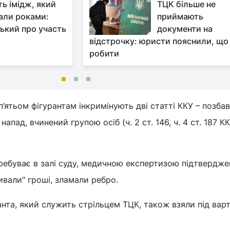
ь імідж, який
ТЦК більше не
али роками:
приймають
ський про участь
документи на
відстрочку: юристи пояснили, що
робити
п’ятьом фігурантам інкримінують дві статті ККУ – позба
апад, вчинений групою осіб (ч. 2 ст. 146, ч. 4 ст. 187 КК
ребуває в залі суду, медичною експертизою підтвердже
ивали" гроші, зламали ребро.
анта, який служить стрільцем ТЦК, також взяли під варт