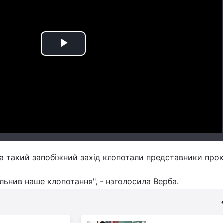
Play
Video
а такий запобіжний захід клопотали представники про
льнив наше клопотання", - наголосила Верба.