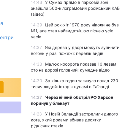
14:43
У Сумах прямо в парковій зоні
знайшли 500-кілограмовий російський КАБ
(відео)
ся
14:39
Цей рок-хіт 1970 року ніколи не був
№1, але став найвидатнішою піснею усіх
часів
центри
14:37
Які дерева у дворі можуть зупинити
вогонь у разі пожежі: перелік видів
14:33
Малюк носорога показав 10 левам,
хто на дорозі головний: кумедне відео
14:30
За кілька годин загинуло понад 230
тисяч людей: історія цунамі в Таїланді
14:27
Через нічний обстріл РФ Херсон
поринув у блекаут
14:23
У Новій Зеландії застрелили дикого
кота, який роками вбивав десятки
рідкісних птахів