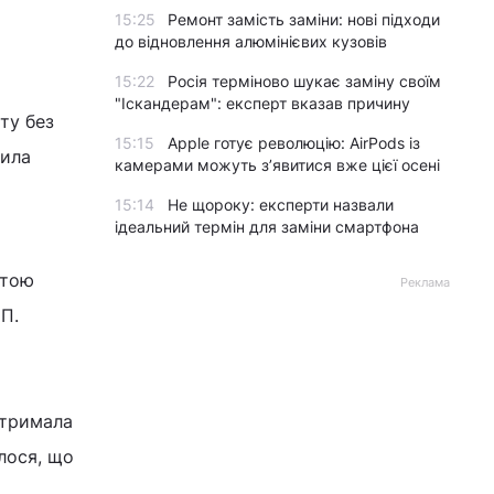
15:25
Ремонт замість заміни: нові підходи
до відновлення алюмінієвих кузовів
15:22
Росія терміново шукає заміну своїм
"Іскандерам": експерт вказав причину
ту без
15:15
Apple готує революцію: AirPods із
нила
камерами можуть з’явитися вже цієї осені
15:14
Не щороку: експерти назвали
ідеальний термін для заміни смартфона
ртою
Реклама
П.
атримала
алося, що