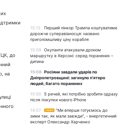
ких
підтримки
15:12
Перший лінкор Трампа коштуватиме
дорожче суперавіаносця: названо
приголомшливу ціну корабля
15:09
Окупанти атакували дроном
ТЦК, до
маршрутку в Херсоні: серед поранених –
дитина
ичний
15:08
Росіяни завдали ударів по
, на
Дніпропетровщині: загинуло пʼятеро
людей, багато поранених
15:00
5 речей, які потрібно зробити одразу
улиці
після покупки нового iPhone
онного
14:57
"Ми вперше готуємось до
УНІАН
зими так, як мали завжди", - енергетичний
експерт Олександр Харченко