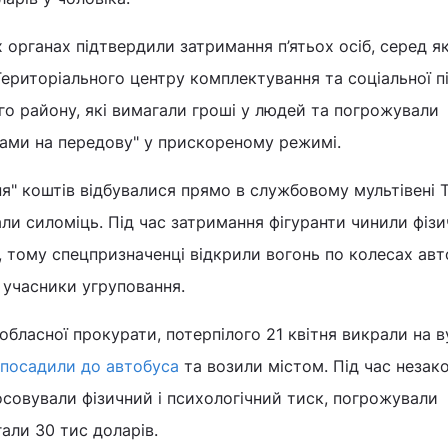
органах підтвердили затримання п’ятьох осіб, серед я
ериторіального центру комплектування та соціальної 
о району, які вимагали гроші у людей та погрожували
ками на передову" у прискореному режимі.
я" коштів відбувалися прямо в службовому мультівені 
али силоміць. Під час затримання фігуранти чинили фіз
тому спецпризначенці відкрили вогонь по колесах авто
 учасники угруповання.
обласної прокурати, потерпілого 21 квітня викрали на в
 посадили до автобуса
та возили містом. Під час незак
совували фізичний і психологічний тиск, погрожували
али 30 тис доларів.