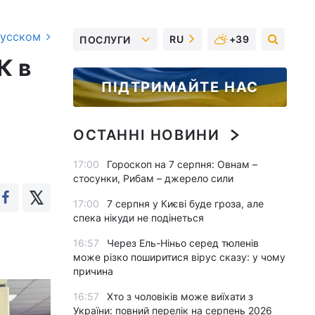
русском
RU
+39
ПОСЛУГИ
К в
ПІДТРИМАЙТЕ НАС
ОСТАННІ НОВИНИ
17:00
Гороскоп на 7 серпня: Овнам –
стосунки, Рибам – джерело сили
17:00
7 серпня у Києві буде гроза, але
спека нікуди не подінеться
16:57
Через Ель-Ніньо серед тюленів
може різко поширитися вірус сказу: у чому
причина
16:57
Хто з чоловіків може виїхати з
України: повний перелік на серпень 2026