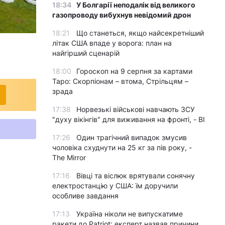
18:34
У Болгарії неподалік від великого
газопроводу вибухнув невідомий дрон
18:21
Що станеться, якщо найсекретніший
©
літак США впаде у ворога: план на
найгірший сценарій
18:00
Гороскоп на 9 серпня за картами
Таро: Скорпіонам – втома, Стрільцям –
зрада
17:38
Норвезькі військові навчають ЗСУ
"духу вікінгів" для виживання на фронті, - BI
17:26
Один трагічний випадок змусив
чоловіка схуднути на 25 кг за пів року, -
The Mirror
17:16
Вівці та віслюк врятували сонячну
електростанцію у США: їм доручили
особливе завдання
17:13
Україна ніколи не випускатиме
ракети до Patriot: експерт назвав причини