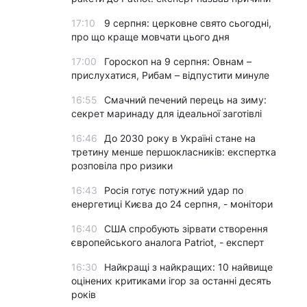
17:10
9 серпня: церковне свято сьогодні,
про що краще мовчати цього дня
17:00
Гороскоп на 9 серпня: Овнам –
прислухатися, Рибам – відпустити минуле
16:55
Смачний печений перець на зиму:
секрет маринаду для ідеальної заготівлі
16:46
До 2030 року в Україні стане на
третину менше першокласників: експертка
розповіла про ризики
16:43
Росія готує потужний удар по
енергетиці Києва до 24 серпня, - монітори
16:40
США спробують зірвати створення
європейського аналога Patriot, - експерт
16:30
Найкращі з найкращих: 10 найвище
оцінених критиками ігор за останні десять
років