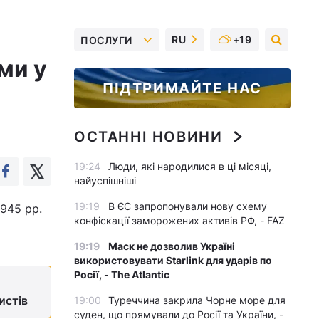
RU
+19
ПОСЛУГИ
ми у
ПІДТРИМАЙТЕ НАС
ОСТАННІ НОВИНИ
19:24
Люди, які народилися в ці місяці,
найуспішніші
19:19
В ЄС запропонували нову схему
1945 рр.
конфіскації заморожених активів РФ, - FAZ
19:19
Маск не дозволив Україні
використовувати Starlink для ударів по
Росії, - The Atlantic
истів
19:00
Туреччина закрила Чорне море для
суден, що прямували до Росії та України, -