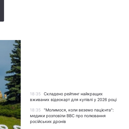
18:35
Складено рейтинг найкращих
вживаних відеокарт для купівлі у 2026 році
18:35
"Молимося, коли веземо пацієнта":
медики розповіли BBC про полювання
російських дронів