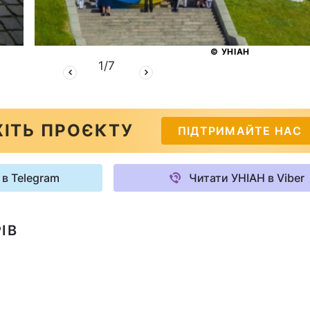
© УНІАН
1
/
7
ІТЬ ПРОЄКТУ
ПІДТРИМАЙТЕ НАС
 в Telegram
Читати УНІАН в Viber
ІВ