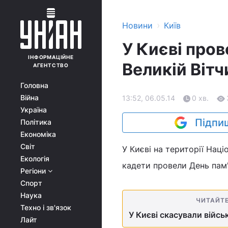
›
Новини
Київ
У Києві пров
ІНФОРМАЦІЙНЕ
Великій Вітч
АГЕНТСТВО
Головна
Війна
13:52, 06.05.14
0 хв.
Україна
Підпиш
Політика
Економіка
Світ
У Києві на території Наці
Екологія
кадети провели День пам'я
Регіони
Спорт
Наука
ЧИТАЙТ
Техно і зв'язок
У Києві скасували війсь
Лайт