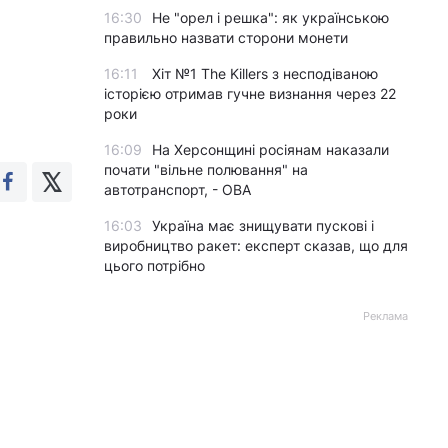
16:30
Не "орел і решка": як українською
правильно назвати сторони монети
16:11
Хіт №1 The Killers з несподіваною
історією отримав гучне визнання через 22
роки
16:09
На Херсонщині росіянам наказали
почати "вільне полювання" на
автотранспорт, - ОВА
16:03
Україна має знищувати пускові і
виробництво ракет: експерт сказав, що для
цього потрібно
Реклама