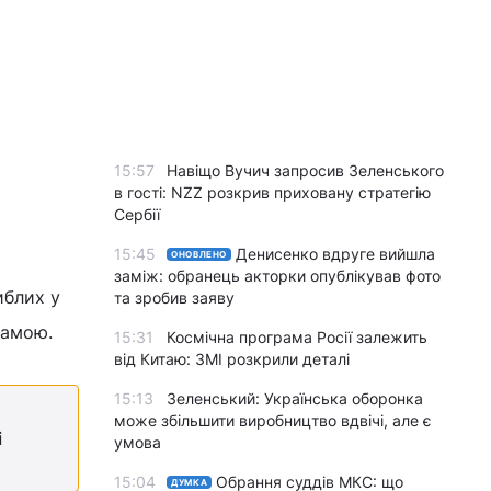
15:57
Навіщо Вучич запросив Зеленського
в гості: NZZ розкрив приховану стратегію
Сербії
15:45
Денисенко вдруге вийшла
ОНОВЛЕНО
заміж: обранець акторки опублікував фото
иблих у
та зробив заяву
рамою.
15:31
Космічна програма Росії залежить
від Китаю: ЗМІ розкрили деталі
15:13
Зеленський: Українська оборонка
може збільшити виробництво вдвічі, але є
і
умова
15:04
Обрання суддів МКС: що
ДУМКА