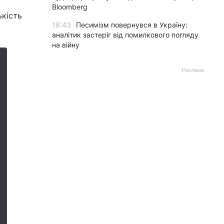
Bloomberg
ькість
18:43
Песимізм повернувся в Україну:
аналітик застеріг від помилкового погляду
на війну
Реклама