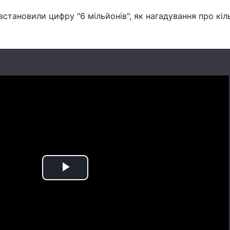
встановили цифру "6 мільйонів", як нагадування про кіл
.
Play
Video