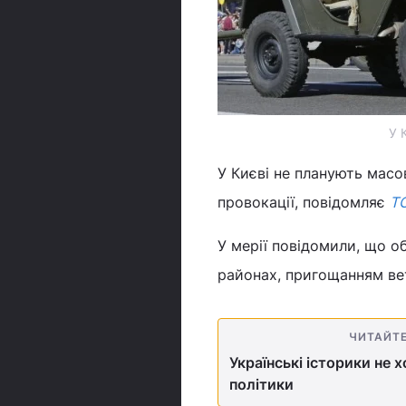
У 
У Києві не планують масо
провокації, повідомляє
Т
У мерії повідомили, що о
районах, пригощанням ве
ЧИТАЙТ
Українські історики не 
політики