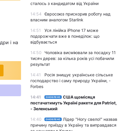
сталось з кандидатом від України
14:54
Євросоюз прискорив роботу над
власним аналогом Starlink
14:51
Уся лінійка iPhone 17 може
подорожчати вже в понеділок: що
дри і на
відбувається
14:50
Чоловіка висміювали за посадку 11
тисяч дерев: за кілька років усі побачили
результат
14:41
Росія знищує українське сільське
господарство і саму природу України, -
Forbes
14:41
США щомісяця
ОНОВЛЕНО
постачатимуть Україні ракети для Patriot,
- Зеленський
14:40
Лідер "Ногу свело!" назвав
ОНОВЛЕНО
причину приїзду в Україну та виправдався
за концерти в Криму