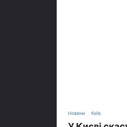
›
Новини
Київ
У Києві скас