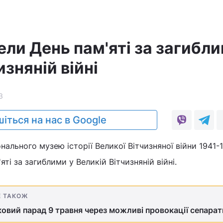
ели День пам'яті за загибли
изняній війні
3
іться на нас в Google
онального музею історії Великої Вітчизняної війни 1941-
ті за загиблими у Великій Вітчизняній війні.
Е ТАКОЖ
ковий парад 9 травня через можливі провокації сепарат