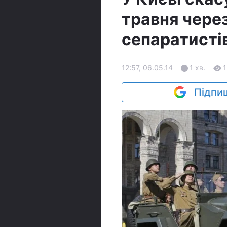
травня чере
сепаратисті
12:57, 06.05.14
1 хв.
1
Підпиш