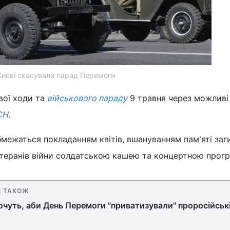
Києві скасували парад Перемоги
вої ходи та
військового параду
9 травня через можливі
СН
.
бмежаться покладанням квітів, вшануванням пам'яті заг
теранів війни солдатською кашею та концертною прог
Е ТАКОЖ
хочуть, аби День Перемоги "приватизували" проросійськ