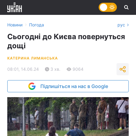
›
Новини
Погода
рус
Сьогодні до Києва повернуться
дощі
КАТЕРИНА ЛИМАНСЬКА
08:01, 14.06.24
3 хв.
9064
Підпишіться на нас в Google