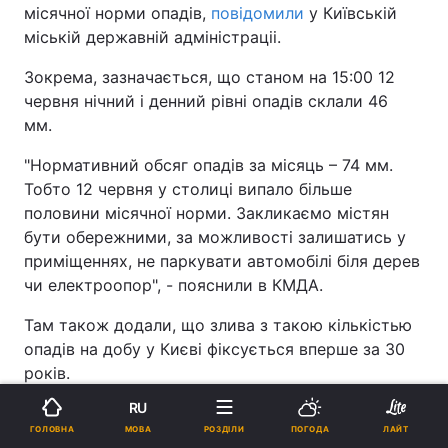
місячної норми опадів,
повідомили
у Київській
міській державній адміністраціі.
Зокрема, зазначається, що станом на 15:00 12
червня нічний і денний рівні опадів склали 46
мм.
"Нормативний обсяг опадів за місяць – 74 мм.
Тобто 12 червня у столиці випало більше
половини місячної норми. Закликаємо містян
бути обережними, за можливості залишатись у
приміщеннях, не паркувати автомобілі біля дерев
чи електроопор", - пояснили в КМДА.
Там також додали, що злива з такою кількістью
опадів на добу у Києві фіксується вперше за 30
років.
RU
Що відбувається з погодою у Києві
МОВА
ГОЛОВНА
РОЗДІЛИ
ПОГОДА
ЛАЙТ