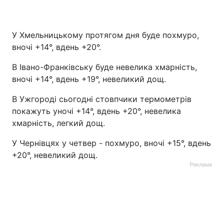
У Хмельницькому протягом дня буде похмуро,
вночі +14°, вдень +20°.
В Івано-Франківську буде невелика хмарність,
вночі +14°, вдень +19°, невеликий дощ.
В Ужгороді сьогодні стовпчики термометрів
покажуть уночі +14°, вдень +20°, невелика
хмарність, легкий дощ.
У Чернівцях у четвер - похмуро, вночі +15°, вдень
+20°, невеликий дощ.
Реклама