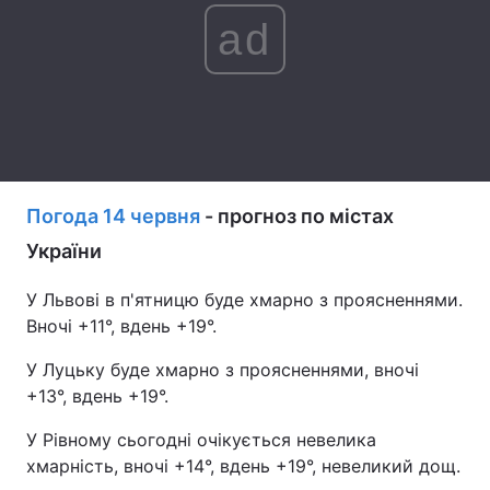
ad
Лонгріди
Відео з Youtube
Статті
Інтерв'ю
Думки
Архів
Вакансії
Погода 14 червня
- прогноз по містах
Контакти
України
Послуги
У Львові в п'ятницю буде хмарно з проясненнями.
Вночі +11°, вдень +19°.
У Луцьку буде хмарно з проясненнями, вночі
+13°, вдень +19°.
У Рівному сьогодні очікується невелика
хмарність, вночі +14°, вдень +19°, невеликий дощ.