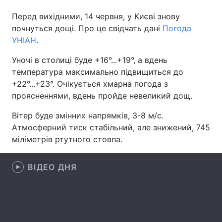
Перед вихідними, 14 червня, у Києві знову
почнуться дощі. Про це свідчать дані
Погода
УНІАН
.
Головна
Війна
Уночі в столиці буде +16°...+19°, а вдень
Україна
Політика
температура максимально підвищиться до
+22°...+23°. Очікується хмарна погода з
Економіка
Світ
проясненнями, вдень пройде невеликий дощ.
Спорт
Наука
Вітер буде змінних напрямків, 3-8 м/с.
Атмосферний тиск стабільний, але знижений, 745
Техно і зв'язок
Лайт
міліметрів ртутного стовпа.
Зброя
Інциденти
ВІДЕО ДНЯ
Здоров'я
Туризм
Цікавинки
Погода
Екологія
Регіони