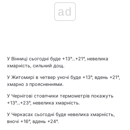
ad
У Вінниці сьогодні буде +13°...+21°, невелика
хмарність, сильний дощ.
У Житомирі в четвер уночі буде +13°, вдень +21°,
хмарно з проясненнями.
У Чернігові стовпчики термометрів покажуть
+13°...+23°, невелика хмарність.
У Черкасах сьогодні буде невелика хмарність,
вночі +16°, вдень +24°.