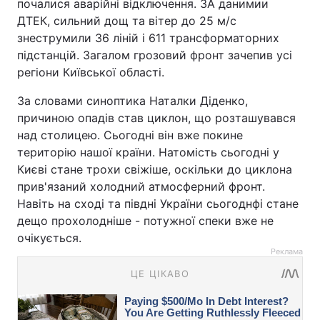
почалися аварійні відключення. ЗА данимии
ДТЕК, сильний дощ та вітер до 25 м/с
знеструмили 36 ліній і 611 трансформаторних
підстанцій. Загалом грозовий фронт зачепив усі
регіони Київської області.
За словами синоптика Наталки Діденко,
причиною опадів став циклон, що розташувався
над столицею. Сьогодні він вже покине
територію нашої країни. Натомість сьогодні у
Києві стане трохи свіжіше, оскільки до циклона
прив'язаний холодний атмосферний фронт.
Навіть на сході та півдні України сьогоднфі стане
дещо прохолодніше - потужної спеки вже не
очікується.
Реклама