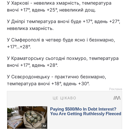
У Харкові - невелика хмарність, температура
вночі +17°, вдень +25°, невеликий дощ.
У Дніпрі температура вночі буде +17°, вдень +27°,
невелика хмарність.
У Сімферополі в четвер буде ясно і безхмарно,
+17°...+28°.
У Краматорську сьогодні похмуро, температура
вночі +17°, вдень +28°.
У Сєвєродонецьку - практично безхмарно,
температура вночі +18°, вдень +30°.
Реклама