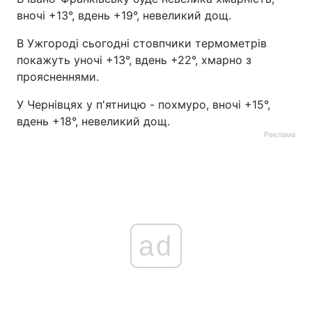
вночі +13°, вдень +19°, невеликий дощ.
В Ужгороді сьогодні стовпчики термометрів
покажуть уночі +13°, вдень +22°, хмарно з
проясненнями.
У Чернівцях у п'ятницю - похмуро, вночі +15°,
вдень +18°, невеликий дощ.
Реклама
ad