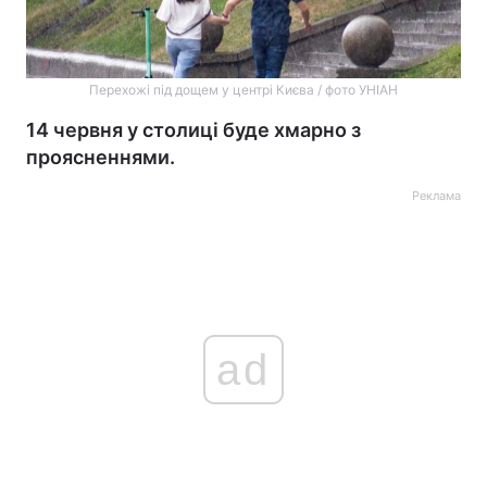
Перехожі під дощем у центрі Києва / фото УНІАН
14 червня у столиці буде хмарно з
проясненнями.
Реклама
ad