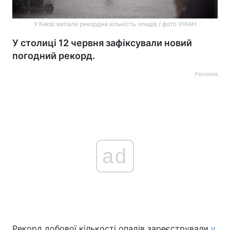
У Києві випала рекордна кількість опадів / фото УНІАН
У столиці 12 червня зафіксували новий
погодний рекорд.
Реклама
ad
Рекорд добової кількості опадів зареєстрували
у