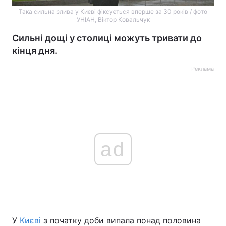
Така сильна злива у Києві фіксується вперше за 30 років / фото
УНІАН, Віктор Ковальчук
Сильні дощі у столиці можуть тривати до
кінця дня.
Реклама
ad
У
Києві
з початку доби випала понад половина