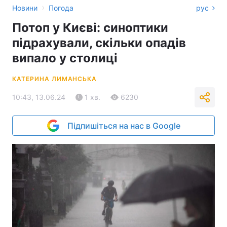
›
Новини
Погода
рус
Потоп у Києві: синоптики
підрахували, скільки опадів
випало у столиці
КАТЕРИНА ЛИМАНСЬКА
10:43, 13.06.24
1 хв.
6230
Підпишіться на нас в Google