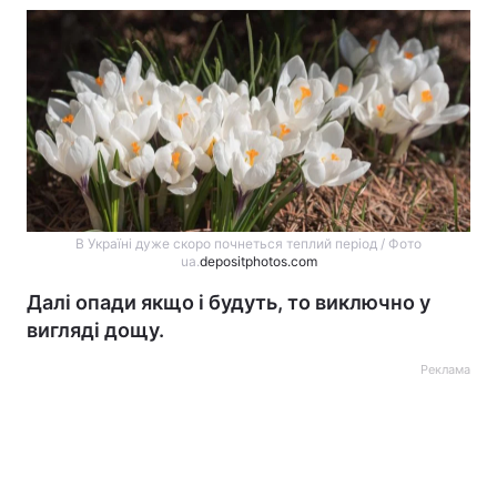
В Україні дуже скоро почнеться теплий період / Фото
ua.
depositphotos.com
Далі опади якщо і будуть, то виключно у
вигляді дощу.
Реклама