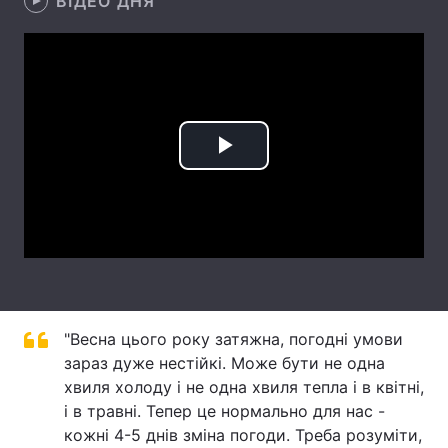
ВІДЕО ДНЯ
Лонгріди
Відео з Youtube
Статті
Інтерв'ю
Думки
Play
Архів
Вакансії
Video
Контакти
Послуги
"Весна цього року затяжна, погодні умови
зараз дуже нестійкі. Може бути не одна
хвиля холоду і не одна хвиля тепла і в квітні,
і в травні. Тепер це нормально для нас -
кожні 4-5 днів зміна погоди. Треба розуміти,