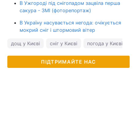
В Ужгороді під снігопадом зацвіла перша
сакура - ЗМІ (фоторепортаж)
В Україну насувається негода: очікується
мокрий сніг і штормовий вітер
дощ у Києві
сніг у Києві
погода у Києві
п
ПІДТРИМАЙТЕ НАС