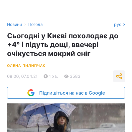
›
Новини
Погода
рус
Сьогодні у Києві похолодає до
+4° і підуть дощі, ввечері
очікується мокрий сніг
ОЛЕНА ПИЛИПЧАК
08:00, 07.04.21
1 хв.
3583
Підпишіться на нас в Google