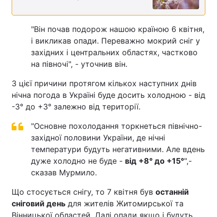
"Він почав подорож нашою країною 6 квітня,
і викликав опади. Переважно мокрий сніг у
західних і центральних областях, частково
на півночі", - уточнив він.
З цієї причини протягом кількох наступних днів
нічна погода в Україні буде досить холодною - від
-3° до +3° залежно від території.
"Основне похолодання торкнеться північно-
західної половини України, де нічні
температури будуть негативними. Але вдень
дуже холодно не буде -
від +8° до +15°
",-
сказав Мурмило.
Що стосується снігу, то 7 квітня був
останній
сніговий день
для жителів Житомирської та
Вінницької областей. Далі опади якщо і будуть,