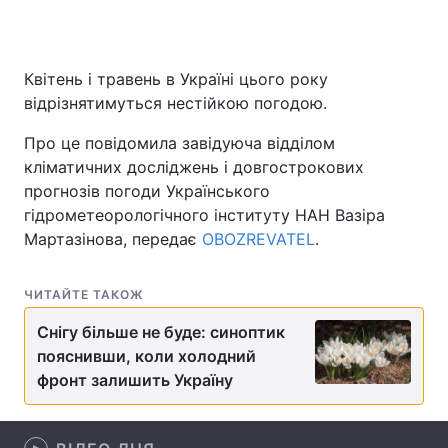
Квітень і травень в Україні цього року
Головна
Війна
відрізнятимуться нестійкою погодою.
Україна
Політика
Про це повідомила завідуюча відділом
кліматичних досліджень і довгострокових
Економіка
Світ
прогнозів погоди Українського
гідрометеорологічного інституту НАН Вазіра
Спорт
Наука
Мартазінова, передає
OBOZREVATEL
.
Техно і зв'язок
Лайт
ЧИТАЙТЕ ТАКОЖ
Зброя
Інциденти
Снігу більше не буде: синоптик
Здоров'я
Туризм
пояснивши, коли холодний
фронт залишить Україну
Цікавинки
Погода
Екологія
Регіони