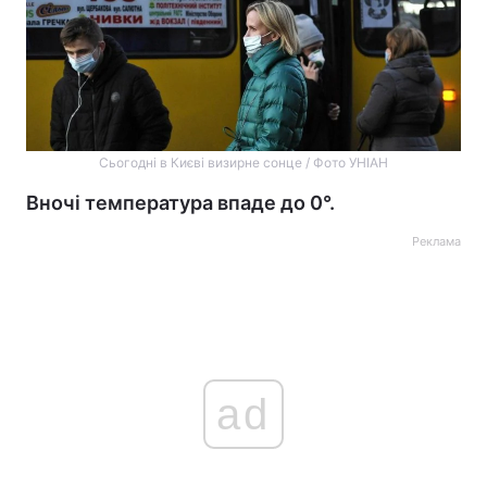
Сьогодні в Києві визирне сонце / Фото УНІАН
Вночі температура впаде до 0°.
Реклама
ad