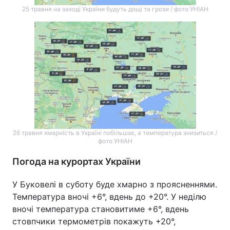
25 травня на заході України будуть дощі та грози / фото УНІАН
26 травня хмарність в Україні побільшає, а температура знизиться /
фото УНІАН
Погода на курортах України
У Буковелі в суботу буде хмарно з проясненнями.
Температура вночі +6°, вдень до +20°. У неділю
вночі температура становитиме +6°, вдень
стовпчики термометрів покажуть +20°,