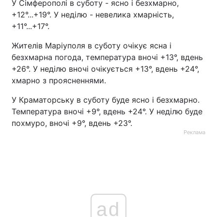
У Сімферополі в суботу - ясно і безхмарно,
+12°...+19°. У неділю - невелика хмарність,
+11°...+17°.
Жителів Маріуполя в суботу очікує ясна і
безхмарна погода, температура вночі +13°, вдень
+26°. У неділю вночі очікується +13°, вдень +24°,
хмарно з проясненнями.
У Краматорську в суботу буде ясно і безхмарно.
Температура вночі +9°, вдень +24°. У неділю буде
похмуро, вночі +9°, вдень +23°.
Реклама
ad