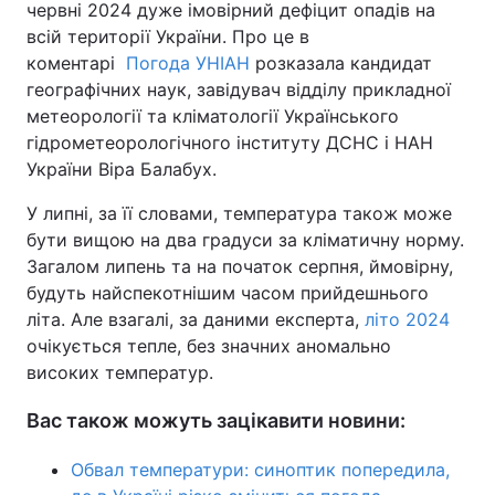
червні 2024 дуже імовірний дефіцит опадів на
всій території України. Про це в
Тема оформлення
коментарі
Погода УНІАН
розказала кандидат
географічних наук, завідувач відділу прикладної
метеорології та кліматології Українського
гідрометеорологічного інституту ДСНС і НАН
України Віра Балабух.
У липні, за її словами, температура також може
бути вищою на два градуси за кліматичну норму.
Загалом липень та на початок серпня, ймовірну,
будуть найспекотнішим часом прийдешнього
літа. Але взагалі, за даними експерта,
літо 2024
очікується тепле, без значних аномально
високих температур.
Вас також можуть зацікавити новини:
Обвал температури: синоптик попередила,