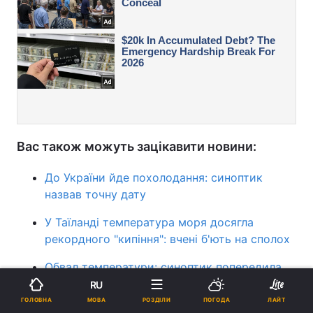
Вас також можуть зацікавити новини:
До України йде похолодання: синоптик
назвав точну дату
У Таїланді температура моря досягла
рекордного "кипіння": вчені б'ють на сполох
Обвал температури: синоптик попередила,
де в Україні різко зміниться погода
RU
МОВА
ГОЛОВНА
РОЗДІЛИ
ПОГОДА
ЛАЙТ