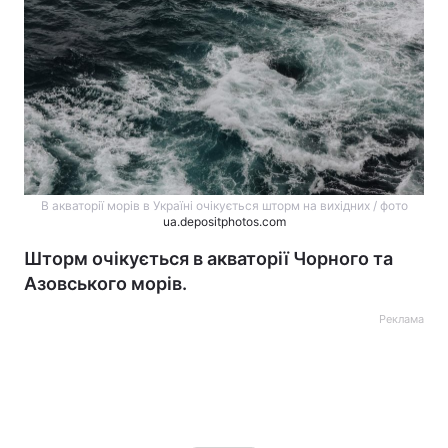
В акваторії морів в Україні очікується шторм на вихідних / фото
ua.depositphotos.com
Шторм очікується в акваторії Чорного та
Азовського морів.
Реклама