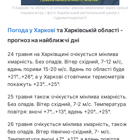
У Харкові та області оголосили І рівень небезпеки через сильні
пориви вітру / фото Харківський регіональний центр з
гідрометеорології
Погода у Харкові
та Харківській області -
прогноз на найближчі дні
24 травня на Харківщині очікується мінлива
хмарність. Без опадів. Вітер східний, 7-12 м/с,
вдень пориви 15-20 м/с. Вдень по області буде
+21°...+26°, а у Харкові стовпчики термометрів
покажуть +23°...+25°.
25 травня також очікується мінлива хмарність.
Без опадів. Вітер східний, 7-2 м/с. Температура
повітря: вночі +7°...+13°, вдень +20°...+25°.
26 травня очікується мінлива хмарність, також
без опадів. Вітер північно-східний, 7- м/с.
Температура вночі +7°...+12°, а вдень повітря