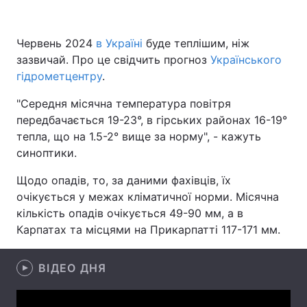
Червень 2024
в Україні
буде теплішим, ніж
зазвичай. Про це свідчить прогноз
Головна
Війна
Українського
гідрометцентру
.
Україна
Політика
"Середня місячна температура повітря
передбачається 19-23°, в гірських районах 16-19°
Економіка
Світ
тепла, що на 1.5-2° вище за норму", - кажуть
Спорт
Наука
синоптики.
Щодо опадів, то, за даними фахівців, їх
Техно і зв'язок
Лайт
очікується у межах кліматичної норми. Місячна
Зброя
Інциденти
кількість опадів очікується 49-90 мм, а в
Карпатах та місцями на Прикарпатті 117-171 мм.
Здоров'я
Туризм
ВІДЕО ДНЯ
Цікавинки
Погода
Екологія
Регіони