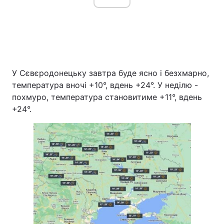
У Сєвєродонецьку завтра буде ясно і безхмарно,
температура вночі +10°, вдень +24°. У неділю -
похмуро, температура становитиме +11°, вдень
+24°.