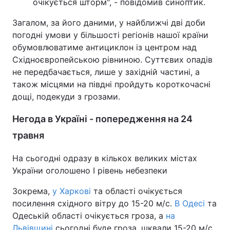
очікується шторм", - повідомив синоптик.
Загалом, за його даними, у найближчі дві доби
погодні умови у більшості регіонів нашої країни
обумовлюватиме антициклон із центром над
Східноєвропейською рівниною. Суттєвих опадів
не передбачається, лише у західній частині, а
також місцями на півдні пройдуть короткочасні
дощі, подекуди з грозами.
Негода в Україні - попередження на 24
травня
На сьогодні одразу в кількох великих містах
України оголошено І рівень небезпеки
Зокрема,
у Харкові
та області очікується
посилення східного вітру до 15-20 м/с.
В Одесі
та
Одеській області очікується гроза, а
на
Львівщині
сьогодні буде гроза, шквали 15-20 м/с