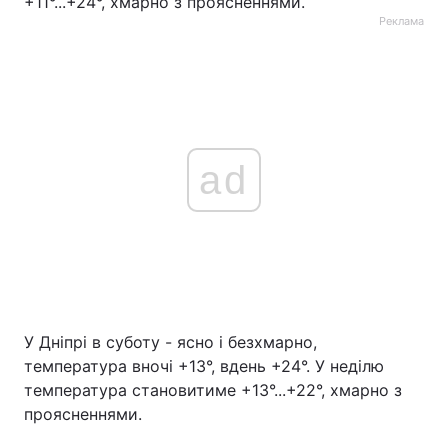
+11°...+24°, хмарно з проясненнями.
Реклама
ad
У Дніпрі в суботу - ясно і безхмарно,
температура вночі +13°, вдень +24°. У неділю
температура становитиме +13°...+22°, хмарно з
проясненнями.