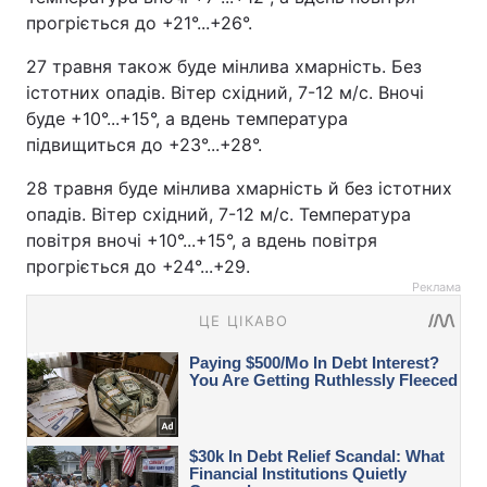
прогріється до +21°...+26°.
27 травня також буде мінлива хмарність. Без
істотних опадів. Вітер східний, 7-12 м/с. Вночі
буде +10°...+15°, а вдень температура
підвищиться до +23°...+28°.
28 травня буде мінлива хмарність й без істотних
опадів. Вітер східний, 7-12 м/с. Температура
повітря вночі +10°...+15°, а вдень повітря
прогріється до +24°...+29.
Реклама