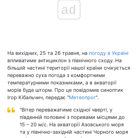
ad
На вихідних, 25 та 26 травня, на
погоду в Україні
впливатиме антициклон з північного сходу. На
більшій частині території нашої країни очікується
переважно суха погода з комфортними
температурними показниками, а в акваторії
морів буде шторм. Про це повідомив синоптик
Ігор Кібальчич, передає "
Метеопрог
".
"Вітер переважатиме східної чверті, у
південній половині з поривами місцями до
15 – 20 м/с. На акваторії Азовського моря
та у північно-західній частині Чорного моря