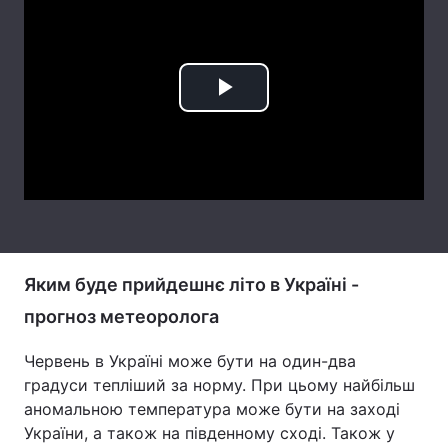
Лонгріди
Відео з Youtube
Статті
Play
Інтерв'ю
Думки
Video
Архів
Вакансії
Контакти
Послуги
Яким буде прийдешнє літо в Україні -
прогноз метеоролога
Червень в Україні може бути на один-два
градуси тепліший за норму. При цьому найбільш
аномальною температура може бути на заході
України, а також на південному сході. Також у