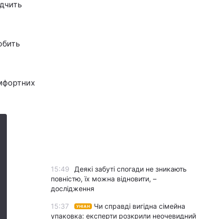
ідчить
робить
омфортних
15:49
Деякі забуті спогади не зникають
повністю, їх можна відновити, –
дослідження
15:37
Чи справді вигідна сімейна
УНІАН
упаковка: експерти розкрили неочевидний