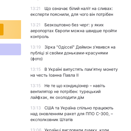
13:21
Що означає білий наліт на сливах:
експерти пояснили, для чого він потрібен
13:21
Безкоштовно без черг: у яких
аеропортах Європи можна швидше пройти
контроль
13:19
Зірка "Одіссеї" Деймон з'явився на
публіці зі своїми доньками-красунями
(фото)
13:15
В Україні випустять пам’ятну монету
на честь Іоанна Павла II
13:15
Не те що кондиціонер – навіть
вентилятор не потрібен: турецький
лайфхак, як охолодити дім
13:13
США та Україна спільно працюють
над оновленням ракет для ППО С-300, –
експолковник Штатів
13:06
Українці висловили думку, коли