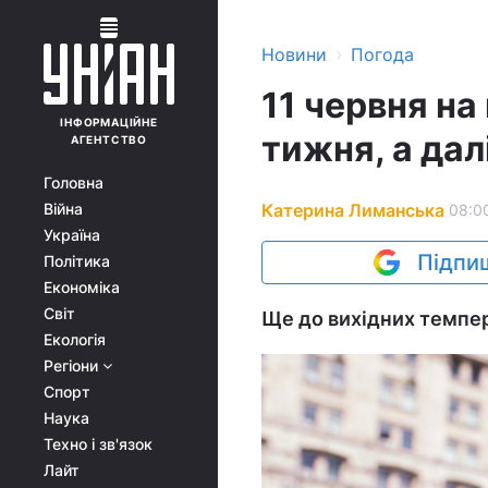
›
Новини
Погода
11 червня на
ІНФОРМАЦІЙНЕ
тижня, а дал
АГЕНТСТВО
Головна
Катерина Лиманська
Війна
08:00
Україна
Підпиш
Політика
Економіка
Світ
Ще до вихідних темпер
Екологія
Регіони
Спорт
Наука
Техно і зв'язок
Лайт