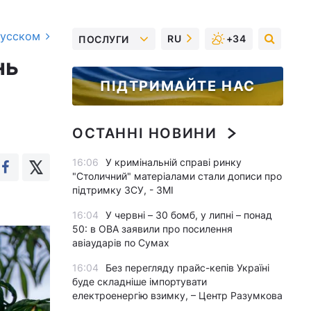
русском
RU
+34
ПОСЛУГИ
нь
ПІДТРИМАЙТЕ НАС
ОСТАННІ НОВИНИ
16:06
У кримінальній справі ринку
"Столичний" матеріалами стали дописи про
підтримку ЗСУ, - ЗМІ
16:04
У червні – 30 бомб, у липні – понад
50: в ОВА заявили про посилення
авіаударів по Сумах
16:04
Без перегляду прайс-кепів Україні
буде складніше імпортувати
електроенергію взимку, – Центр Разумкова