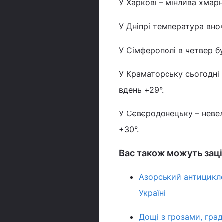
У Харкові – мінлива хмарн
У Дніпрі температура вноч
У Сімферополі в четвер бу
У Краматорську сьогодні 
вдень +29°.
У Сєвєродонецьку – невел
+30°.
Вас також можуть заці
Азорський антицикло
Україні
Дощі з грозами, гра