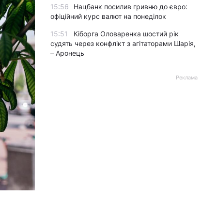
15:56
Нацбанк посилив гривню до євро:
офіційний курс валют на понеділок
15:51
Кіборга Оловаренка шостий рік
судять через конфлікт з агітаторами Шарія,
– Аронець
Реклама