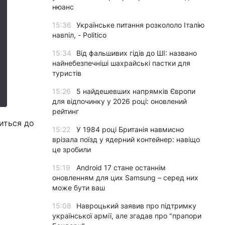
нюанс
15:36
Українське питання розкололо Італію
навпіл, - Politico
15:34
Від фальшивих гідів до ШІ: названо
найнебезпечніші шахрайські пастки для
туристів
15:26
5 найдешевших напрямків Європи
для відпочинку у 2026 році: оновлений
рейтинг
зиться до
15:22
У 1984 році Британія навмисно
врізала поїзд у ядерний контейнер: навіщо
це зробили
15:19
Android 17 стане останнім
оновленням для цих Samsung – серед них
може бути ваш
15:08
Навроцький заявив про підтримку
української армії, але згадав про "прапори