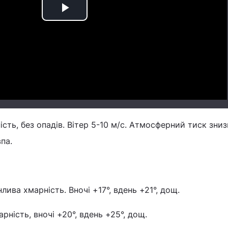
Play
Video
ість, без опадів. Вітер 5-10 м/с. Атмосферний тиск зни
па.
нлива хмарність. Вночі +17°, вдень +21°, дощ.
рність, вночі +20°, вдень +25°, дощ.