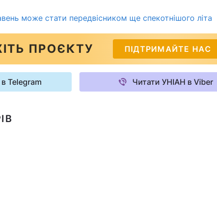
вень може стати передвісником ще спекотнішого літа
ІТЬ ПРОЄКТУ
ПІДТРИМАЙТЕ НАС
 в Telegram
Читати УНІАН в Viber
ІВ