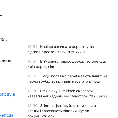
.
15°,
13:54
Навіщо залишати серветку на
підлозі: простий трюк для кухні
 вдень
13:51
В Україні стрімко дорожчає оренда:
Київ серед лідерів
13:31
Люди постійно перебивають інших не
через грубість: причини набагато глибші
13:30
Не Galaxy і не Pixel: експерти
огоду в
назвали найнадійніший смартфон 2026 року
13:30
Згідно з фен-шуй, ці помилки в
спальні заважають відпочинку: як
 негода
покращити сон