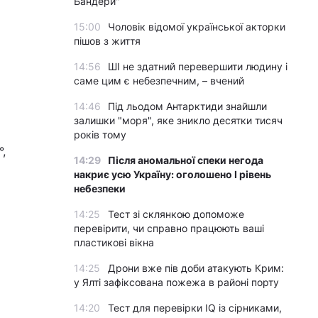
Бандери"
15:00
Чоловік відомої української акторки
пішов з життя
14:56
ШІ не здатний перевершити людину і
саме цим є небезпечним, – вчений
14:46
Під льодом Антарктиди знайшли
залишки "моря", яке зникло десятки тисяч
років тому
,
14:29
Після аномальної спеки негода
накриє усю Україну: оголошено І рівень
небезпеки
14:25
Тест зі склянкою допоможе
перевірити, чи справно працюють ваші
пластикові вікна
14:25
Дрони вже пів доби атакують Крим:
у Ялті зафіксована пожежа в районі порту
14:20
Тест для перевірки IQ із сірниками,