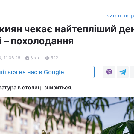
читать на 
 киян чекає найтепліший де
і – похолодання
, 11.06.26
3 хв.
522
іться на нас в Google
атура в столиці знизиться.