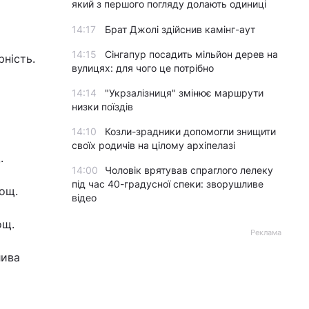
який з першого погляду долають одиниці
14:17
Брат Джолі здійснив камінг-аут
14:15
Сінгапур посадить мільйон дерев на
ність.
вулицях: для чого це потрібно
14:14
"Укрзалізниця" змінює маршрути
низки поїздів
14:10
Козли-зрадники допомогли знищити
своїх родичів на цілому архіпелазі
.
14:00
Чоловік врятував спраглого лелеку
під час 40-градусної спеки: зворушливе
дощ.
відео
ощ.
Реклама
лива