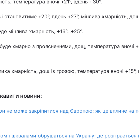
ість, температура вночі +21°, вдень +30°.
і становитиме +20°, вдень +27°, мінлива хмарність, дощ
де мінлива хмарність, +16°...+25°.
буде хмарно з проясненнями, дощ, температура вночі +
ика хмарність, дощ із грозою, температура вночі +15°,
кавити новини:
н не може закріпитися над Європою: як це вплине на п
дом і шквалами обрушаться на Україну: де розіграється