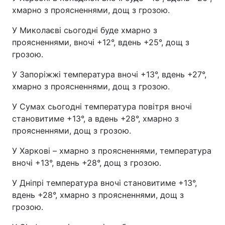
хмарно з проясненнями, дощ з грозою.
У Миколаєві сьогодні буде хмарно з
проясненнями, вночі +12°, вдень +25°, дощ з
грозою.
У Запоріжжі температура вночі +13°, вдень +27°,
хмарно з проясненнями, дощ з грозою.
У Сумах сьогодні температура повітря вночі
становитиме +13°, а вдень +28°, хмарно з
проясненнями, дощ з грозою.
У Харкові – хмарно з проясненнями, температура
вночі +13°, вдень +28°, дощ з грозою.
У Дніпрі температура вночі становитиме +13°,
вдень +28°, хмарно з проясненнями, дощ з
грозою.