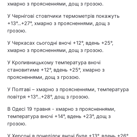
хмарно з проясненнями, дощ з грозою.
У Чернігові стовпчики термометрів покажуть
+13°...+27°, хмарно з проясненнями, дощ з
грозою.
У Черкасах сьогодні вночі +12°, вдень +25°,
хмарно з проясненнями, дощ з грозою.
У Кропивницькому температура вночі
становитиме +12°, вдень +25°, хмарно з
проясненнями, дощ з грозою.
У Полтаві – хмарно з проясненнями, температура
повітря +13°...+28°, дощ з грозою.
В Одесі 19 травня - хмарно з проясненнями,
температура вночі +14°, вдень +23°, дощ з
грозою.
У Херсоні в понеділок вночі буде +13°, вдень +26°,