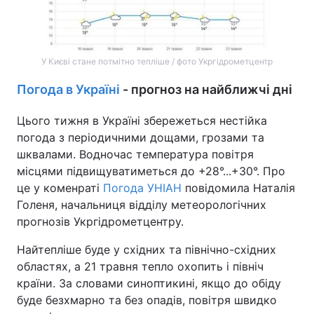
У Києві стане потмітно тепліше / фото Укргідрометцентр
Погода в Україні
- прогноз на найближчі дні
Цього тижня в Україні збережеться нестійка
погода з періодичними дощами, грозами та
шквалами. Водночас температура повітря
місцями підвищуватиметься до +28°...+30°. Про
це у коменраті
Погода УНІАН
повідомила Наталія
Голеня, начальниця відділу метеорологічних
прогнозів Укргідрометцентру.
Найтепліше буде у східних та північно-східних
областях, а 21 травня тепло охопить і північ
країни. За словами синоптикині, якщо до обіду
буде безхмарно та без опадів, повітря швидко