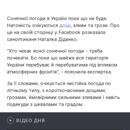
Сонячної погоди в Україні поки що не буде.
Натомість очікуються
Головна
дощі
Війна
, зливи та грози. Про
це на своїй сторінці у Facebook розказала
Україна
Політика
синоптикиня Наталка Діденко.
"Хто чекає ясної сонячної погоди - треба
Економіка
Світ
почекати. Бо поки що майже вся територія
Спорт
Наука
України перебуває й перебуватиме під впливом
атмосферних фронтів", - пояснила експертка.
Техно і зв'язок
Лайт
За її словами, очікується нестійка погода по
Зброя
Інциденти
літньому типу, з короткочасними дощами,
грозами, ймовірними сильними зливами і навіть
Здоров'я
Туризм
подекуди з шквалами та градом.
Цікавинки
Погода
ВІДЕО ДНЯ
Екологія
Регіони