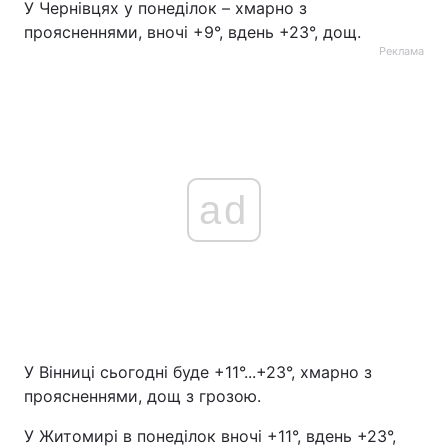
У Чернівцях у понеділок – хмарно з
проясненнями, вночі +9°, вдень +23°, дощ.
Реклама
ad
У Вінниці сьогодні буде +11°...+23°, хмарно з
проясненнями, дощ з грозою.
У Житомирі в понеділок вночі +11°, вдень +23°,