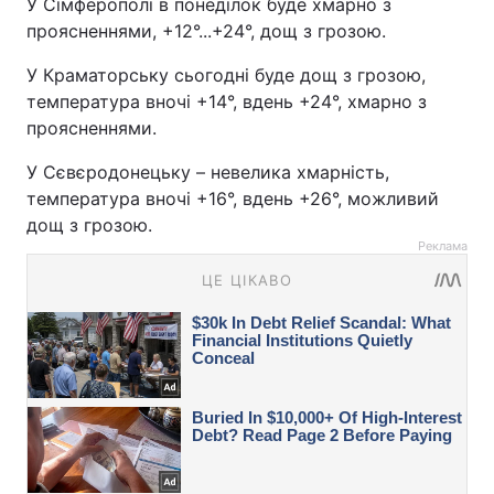
У Сімферополі в понеділок буде хмарно з
проясненнями, +12°...+24°, дощ з грозою.
У Краматорську сьогодні буде дощ з грозою,
температура вночі +14°, вдень +24°, хмарно з
проясненнями.
У Сєвєродонецьку – невелика хмарність,
температура вночі +16°, вдень +26°, можливий
дощ з грозою.
Реклама