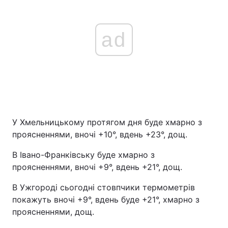
ad
У Хмельницькому протягом дня буде хмарно з
проясненнями, вночі +10°, вдень +23°, дощ.
В Івано-Франківську буде хмарно з
проясненнями, вночі +9°, вдень +21°, дощ.
В Ужгороді сьогодні стовпчики термометрів
покажуть вночі +9°, вдень буде +21°, хмарно з
проясненнями, дощ.