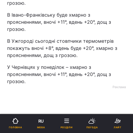
грозою.
В Івано-Франківську буде хмарно з
проясненнями, вночі +11°, вдень +20°, дощ з
грозою.
В Ужгороді сьогодні стовпчики термометрів
покажуть вночі +8°, вдень буде +20°, хмарно з
проясненнями, дощ з грозою.
У Чернівцях у понеділок – хмарно з
проясненнями, вночі +11°, вдень +20°, дощ з
грозою.
Реклама
RU
МОВА
ГОЛОВНА
РОЗДІЛИ
ПОГОДА
ЛАЙТ