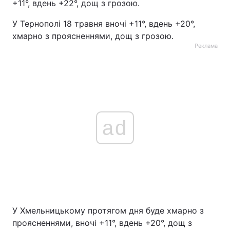
+11°, вдень +22°, дощ з грозою.
У Тернополі 18 травня вночі +11°, вдень +20°,
хмарно з проясненнями, дощ з грозою.
Реклама
ad
У Хмельницькому протягом дня буде хмарно з
проясненнями, вночі +11°, вдень +20°, дощ з