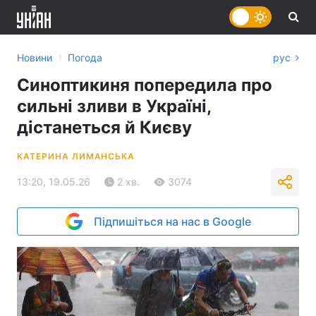
›
Новини
Погода
рус
Синоптикиня попередила про
сильні зливи в Україні,
дістанеться й Києву
КАТЕРИНА ЛИМАНСЬКА
13:20, 19.05.26
2 хв.
3074
Підпишіться на нас в Google