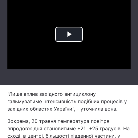
Лонгріди
Відео з Youtube
Статті
Play
Інтерв'ю
Думки
Video
Архів
Вакансії
Контакти
Послуги
"Лише вплив західного антициклону
гальмуватиме інтенсивність подібних процесів у
західних областях України", - уточнила вона.
Зокрема, 20 травня температура повітря
впродовж дня становитиме +21...+25 градусів. На
сході, в центрі, більшості південної частини, у