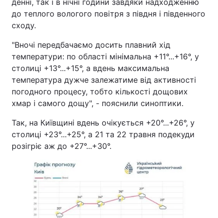
денні, так і в нічні години завдяки надходженню
до теплого вологого повітря з півдня і південного
сходу.
"Вночі передбачаємо досить плавний хід
температури: по області мінімальна +11°...+16°, у
столиці +13°...+15°, а вдень максимальна
температура дужче залежатиме від активності
погодного процесу, тобто кількості дощових
хмар і самого дощу", - пояснили синоптики.
Так, на Київщині вдень очікується +20°...+26°, у
столиці +23°...+25°, а 21 та 22 травня подекуди
розігріє аж до +27°...+30°.