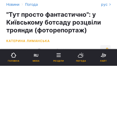
›
Новини
Погода
рус
"Тут просто фантастично": у
Київському ботсаду розцвіли
троянди (фоторепортаж)
КАТЕРИНА ЛИМАНСЬКА
12:24, 02.07.21
1 хв.
16202
RU
МОВА
ГОЛОВНА
РОЗДІЛИ
ПОГОДА
ЛАЙТ
Підпишіться на нас в Google