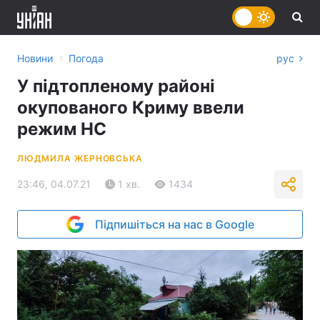
›
Новини
Погода
рус
У підтопленому районі
окупованого Криму ввели
режим НС
ЛЮДМИЛА ЖЕРНОВСЬКА
23:46, 04.07.21
1 хв.
1434
Підпишіться на нас в Google