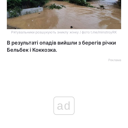
Рятувальники розшукують зниклу жінку / фото t.me/minstroyRK
В результаті опадів вийшли з берегів річки
Бельбек і Коккозка.
Реклама
ad