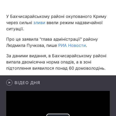
У Бахчисарайському районі окупованого Криму
через сильні
Головна
зливи
ввели режим надзвичайної
Війна
ситуації.
Україна
Політика
Про це заявила "глава адміністрації" району
Людмила Пучкова, пише
Економіка
РИА Новости
Світ
.
За даними видання, в Бахчисарайському районі
Спорт
Наука
випала двомісячна норма опадів, а в зоні
підтоплення виявилося понад 60 домоволодінь.
Техно і зв'язок
Лайт
Зброя
Інциденти
ВІДЕО ДНЯ
Здоров'я
Туризм
Цікавинки
Погода
Екологія
Регіони