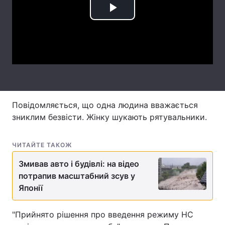
Play
Лонгріди
Video
Відео з Youtube
Статті
Інтерв'ю
Думки
Архів
Вакансії
Повідомляється, що одна людина вважається
Контакти
зниклим безвісти. Жінку шукають рятувальники.
Послуги
ЧИТАЙТЕ ТАКОЖ
Змивав авто і будівлі: на відео
потрапив масштабний зсув у
Японії
"Прийнято рішення про введення режиму НС