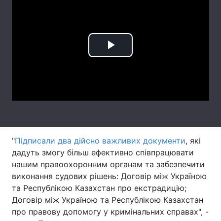
Лонгріди
Відео з Youtube
Статті
Play
Інтерв'ю
Думки
Video
Архів
Вакансії
Контакти
Послуги
"
Підписали два дійсно важливих документи
, які
дадуть змогу більш ефективно співпрацювати
нашим правоохоронним органам та забезпечити
виконання судових рішень: Договір між Україною
та Республікою Казахстан про екстрадицію;
Договір між Україною та Республікою Казахстан
про правову допомогу у кримінальних справах", -