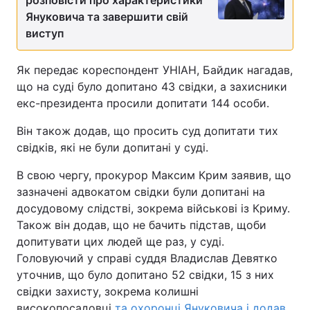
розповісти про характеристики
Януковича та завершити свій
виступ
Як передає кореспондент УНІАН, Байдик нагадав,
що на суді було допитано 43 свідки, а захисники
екс-президента просили допитати 144 особи.
Він також додав, що просить суд допитати тих
свідків, які не були допитані у суді.
В свою чергу, прокурор Максим Крим заявив, що
зазначені адвокатом свідки були допитані на
досудовому слідстві, зокрема військові із Криму.
Також він додав, що не бачить підстав, щоби
допитувати цих людей ще раз, у суді.
Головуючий у справі суддя Владислав Девятко
уточнив, що було допитано 52 свідки, 15 з них
свідки захисту, зокрема колишні
високопосадовці
та охоронці Януковича і додав
,