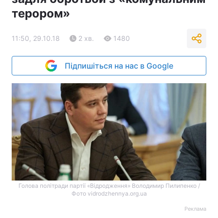
терором»
11:50, 29.10.18
2 хв.
1480
Підпишіться на нас в Google
Голова політради партії «Відродження» Володимир Пилипенко /
Фото vidrodzhennya.org.ua
Реклама