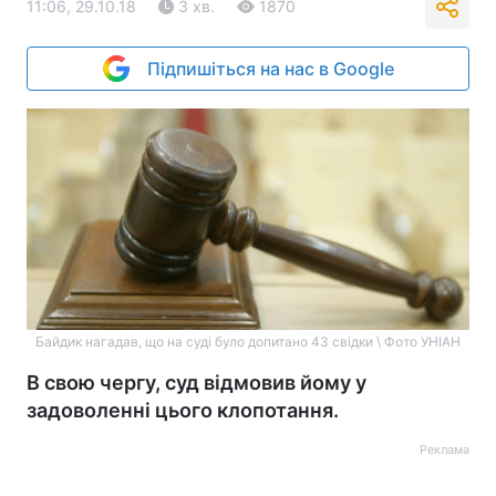
11:06, 29.10.18
3 хв.
1870
Підпишіться на нас в Google
Байдик нагадав, що на суді було допитано 43 свідки \ Фото УНІАН
В свою чергу, суд відмовив йому у
задоволенні цього клопотання.
Реклама