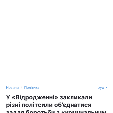
›
Новини
Політика
рус
У «Відродженні» закликали
різні політсили об’єднатися
задля боротьби з «комунальним