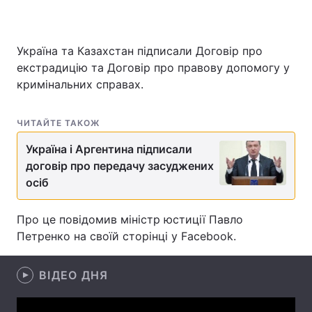
Україна та Казахстан підписали Договір про
Головна
Війна
екстрадицію та Договір про правову допомогу у
кримінальних справах.
Україна
Політика
Економіка
Світ
ЧИТАЙТЕ ТАКОЖ
Україна і Аргентина підписали
Спорт
Наука
договір про передачу засуджених
осіб
Техно і зв'язок
Лайт
Зброя
Інциденти
Про це повідомив міністр юстиції Павло
Петренко на своїй сторінці у Facebook.
Здоров'я
Туризм
Цікавинки
ВІДЕО ДНЯ
Погода
Екологія
Регіони