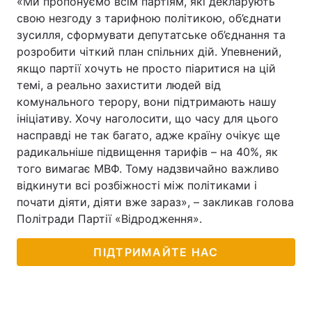
«Ми пропонуємо всім партіям, які декларують
свою незгоду з тарифною політикою, об’єднати
зусилля, сформувати депутатське об’єднання та
розробити чіткий план спільних дій. Упевнений,
якщо партії хочуть не просто піаритися на цій
темі, а реально захистити людей від
комунального терору, вони підтримають нашу
ініціативу. Хочу наголосити, що часу для цього
насправді не так багато, адже країну очікує ще
радикальніше підвищення тарифів – на 40%, як
того вимагає МВФ. Тому надзвичайно важливо
відкинути всі розбіжності між політиками і
почати діяти, діяти вже зараз», – закликав голова
Політради Партії «Відродження».
ПІДТРИМАЙТЕ НАС