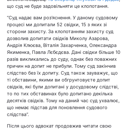
що суд не буде задовільняти це клопотання.
“Суд надає вам роз’яснення. У даному судовому
процесі ми допитали 52 свідки, 15 з яких зі
сторони захисту. За клопотанням захисту суд
дозволив допитати свідків Миколу Азарова,
Андрія Клюєва, Віталія Захарченка, Олександра
Якименка, Павла Лєбєдєва. Дані свідки більше 10
разів викликались до суду, однак без поважних
причин на допит не прибули. Тому суд закінчив
слідство без їх допиту. Суд також зауважує, що
ті обставини, якими ви обгрунтовуєте допит
свідків, які були допитані у досудовому слідстві,
то по тих обставинах було допитано декілька
десятків свідків. Тому на даний час суд ухвалює,
що немає підстав для поновлення судового
слідства”.
Після цього адвокат продовжив читати свою