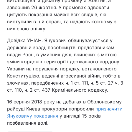
виголошувати дебатну промову 5 жовтня, а
завершив 26 жовтня. У промовах адвокати
цитують показання майже всіх свідків, які
виступили в цій справі, та надають кожному з
них свою оцінку.
Довідка УНІАН. Янукович обвинувачується у
державній зраді, пособництві представникам
влади Росії, в умисних діях, вчинених з метою
зміни кордонів території і державного кордону
України на порушення порядку, встановленого
Конституцією, веденні агресивної війни, тобто в
злочинах, передбачених ч. 1 ст. 111, ч. 5 ст. 27 ч. 3
ст. 110, ч. 2 ст. 437 Кримінального кодексу.
16 серпня 2018 року на дебатах в Оболонському
райсуді Києва прокурори попросили
призначити
Януковичу покарання
у вигляді 15 років
позбавлення волі.