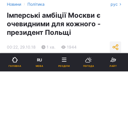
›
Новини
Політика
рус
Імперські амбіції Москви є
очевидними для кожного -
президент Польщі
00:22, 29.10.18
1 хв.
1944
RU
Підпишіться на нас в Google
МОВА
ГОЛОВНА
РОЗДІЛИ
ПОГОДА
ЛАЙТ