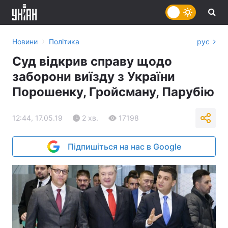
›
Новини
Політика
рус
Суд відкрив справу щодо
заборони виїзду з України
Порошенку, Гройсману, Парубію
12:44, 17.05.19
2 хв.
17198
Підпишіться на нас в Google