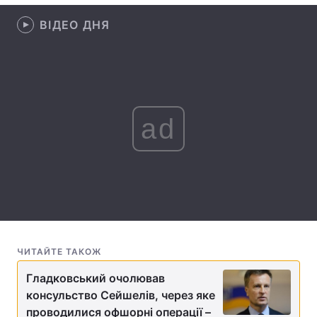
Лонгріди
ВІДЕО ДНЯ
Відео з Youtube
Статті
Інтерв'ю
Думки
ad
Архів
Вакансії
Контакти
Послуги
ЧИТАЙТЕ ТАКОЖ
Гладковський очолював
консульство Сейшелів, через яке
проводилися офшорні операції –