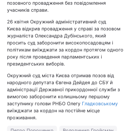
позовного провадження без повідомлення
учасників справи.
26 квітня Окружний адміністративний суд
Києва відкрив провадження у справі за позовом
журналіста Олександра Дубінського, який
просить суд заборонити високопосадовцям і
політикам виїжджати за кордон протягом одного
року після проведення парламентських і
президентських виборів.
Окружний суд міста Києва отримав позов від
народного депутата Євгена Дейдея до СБУ й
адміністрації Державної прикордонної служби з
вимогою заборонити колишньому першому
заступнику голови РНБО Олегу
Гладковському
виїжджати за кордон на постійне місце
проживання.
Петро Порошенко
Володимир Гройсман
заб