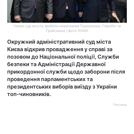
Через суд хочуть зробити невиїзними Порошенка, Парубія та
Гройсмана / фото УНІАН
Окружний адміністративний суд міста
Києва відкрив провадження у справі за
позовом до Національної поліції, Служби
безпеки та Адміністрації Державної
прикордонної служби щодо заборони після
проведення парламентських та
президентських виборів виїзду з України
топ-чиновників.
Реклама