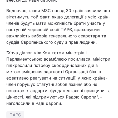
внески до Ради Європи.
Водночас, глави МЗС понад 30 країн заявили, що
вітатимуть той факт, якщо делегації з усіх країн-
членів будуть мати можливість брати участь у
наступній червневій сесії ПАРЄ, враховуючи
важливість виборів генерального секретаря та
суддів Європейського суду з прав людини.
"Хоча діалог між Комітетом міністрів і
Парламентською асамблеєю посилився, міністри
підкреслили потребу скоординованих дій з
метою зміцнення здатності Організації більш
ефективно реагувати на ситуації, у яких країна-
член порушує статутні зобов'язання або не
поважає стандарти, фундаментальні принципи та
цінності, які підтримуються Радою Європи", -
наголосили в Раді Європи.
ПАРЄ