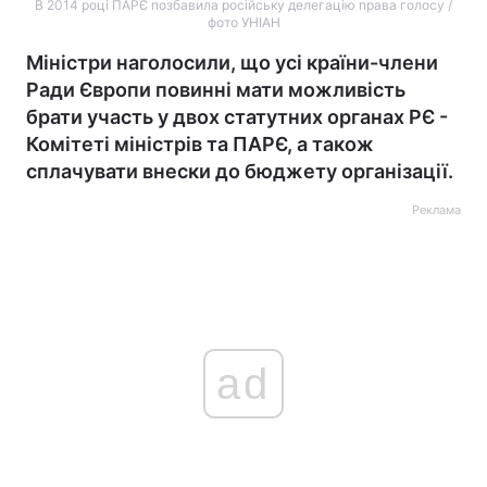
В 2014 році ПАРЄ позбавила російську делегацію права голосу /
фото УНІАН
Міністри наголосили, що усі країни-члени
Ради Європи повинні мати можливість
брати участь у двох статутних органах РЄ -
Комітеті міністрів та ПАРЄ, а також
сплачувати внески до бюджету організації.
Реклама
ad