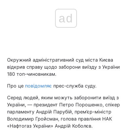
ad
Головна
Війна
Україна
Політика
Економіка
Світ
Окружний адміністративний суд міста Києва
Спорт
Наука
відкрив справу щодо заборони виїзду з України
180 топ-чиновникам.
Техно і зв'язок
Лайт
Про це
повідомляє
прес-служба суду.
Зброя
Інциденти
Серед людей, яким можуть заборонити виїзд з
Здоров'я
Туризм
України, — президент Петро Порошенко, спікер
парламенту Андрій Парубій, прем’єр-міністр
Цікавинки
Погода
Володимир Гройсман, голова правління НАК
«Нафтогаз України» Андрій Коболєв.
Екологія
Регіони