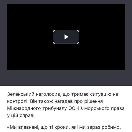
Лонгріди
Відео з Youtube
Статті
Інтерв'ю
Думки
Play
Архів
Вакансії
Video
Контакти
Послуги
Зеленський наголосив, що тримає ситуацію на
контролі. Він також нагадав про рішення
Міжнародного трибуналу ООН з морського права
у цій справі.
«Ми впевнені, що ті кроки, які ми зараз робимо,