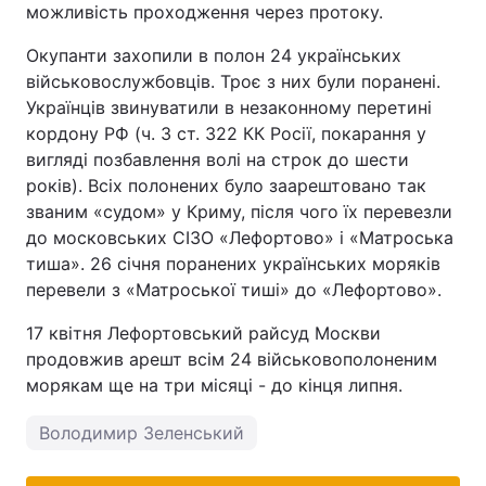
можливість проходження через протоку.
Окупанти захопили в полон 24 українських
військовослужбовців. Троє з них були поранені.
Українців звинуватили в незаконному перетині
кордону РФ (ч. 3 ст. 322 КК Росії, покарання у
вигляді позбавлення волі на строк до шести
років). Всіх полонених було заарештовано так
званим «судом» у Криму, після чого їх перевезли
до московських СІЗО «Лефортово» і «Матроська
тиша». 26 січня поранених українських моряків
перевели з «Матроської тиші» до «Лефортово».
17 квітня Лефортовський райсуд Москви
продовжив арешт всім 24 військовополоненим
морякам ще на три місяці - до кінця липня.
Володимир Зеленський