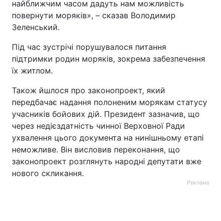
найближчим часом дадуть нам можливість
повернути моряків», – сказав Володимир
Тема оформлення
Зеленський.
Під час зустрічі порушувалося питання
підтримки родин моряків, зокрема забезпечення
їх житлом.
Також йшлося про законопроект, який
передбачає надання полоненим морякам статусу
учасників бойових дій. Президент зазначив, що
через недієздатність чинної Верховної Ради
ухвалення цього документа на нинішньому етапі
неможливе. Він висловив переконання, що
законопроект розглянуть народні депутати вже
нового скликання.
Реклама