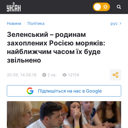
›
Новини
Політика
рус
Зеленський – родинам
захоплених Росією моряків:
найближчим часом їх буде
звільнено
20:39, 14.06.19
2 хв.
12156
Підпишіться на нас в Google