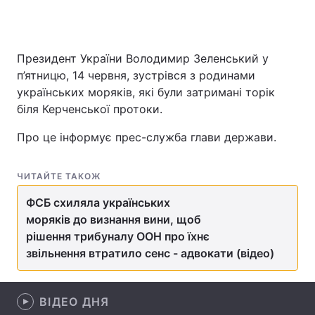
Президент України Володимир Зеленський у
Головна
Війна
п’ятницю, 14 червня, зустрівся з родинами
українських моряків, які були затримані торік
Україна
Політика
біля Керченської протоки.
Економіка
Світ
Про це інформує прес-служба глави держави.
Спорт
Наука
ЧИТАЙТЕ ТАКОЖ
Техно і зв'язок
Лайт
ФСБ схиляла українських
Зброя
Інциденти
моряків до визнання вини, щоб
рішення трибуналу ООН про їхнє
Здоров'я
Туризм
звільнення втратило сенс - адвокати (відео)
Цікавинки
Погода
ВІДЕО ДНЯ
Екологія
Регіони