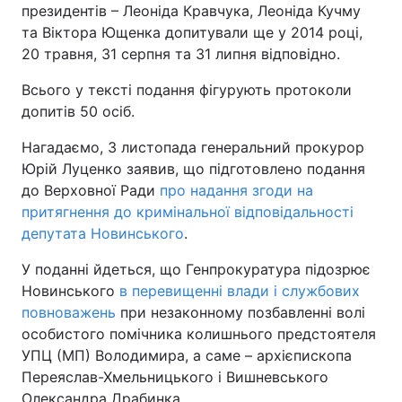
президентів – Леоніда Кравчука, Леоніда Кучму
та Віктора Ющенка допитували ще у 2014 році,
20 травня, 31 серпня та 31 липня відповідно.
Всього у тексті подання фігурують протоколи
допитів 50 осіб.
Нагадаємо, 3 листопада генеральний прокурор
Юрій Луценко заявив, що підготовлено подання
до Верховної Ради
про надання згоди на
притягнення до кримінальної відповідальності
депутата Новинського
.
У поданні йдеться, що Генпрокуратура підозрює
Новинського
в перевищенні влади і службових
повноважень
при незаконному позбавленні волі
особистого помічника колишнього предстоятеля
УПЦ (МП) Володимира, а саме – архієпископа
Переяслав-Хмельницького і Вишневського
Олександра Драбинка.