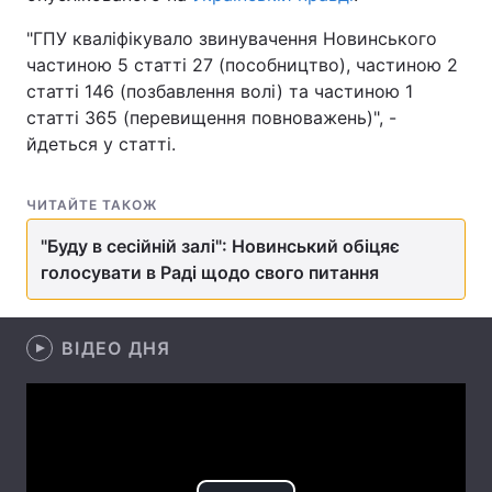
"ГПУ кваліфікувало звинувачення Новинського
частиною 5 статті 27 (пособництво), частиною 2
статті 146 (позбавлення волі) та частиною 1
Головна
Війна
статті 365 (перевищення повноважень)", -
йдеться у статті.
Україна
Політика
Економіка
Світ
ЧИТАЙТЕ ТАКОЖ
Спорт
Наука
"Буду в сесійній залі": Новинський обіцяє
голосувати в Раді щодо свого питання
Техно і зв'язок
Лайт
Зброя
Інциденти
ВІДЕО ДНЯ
Здоров'я
Туризм
Цікавинки
Погода
Екологія
Регіони