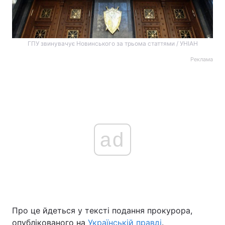
ГПУ звинувачує Новинського за трьома статтями / УНІАН
Реклама
ad
Про це йдеться у тексті подання прокурора,
опублікованого на
Українській правді
.