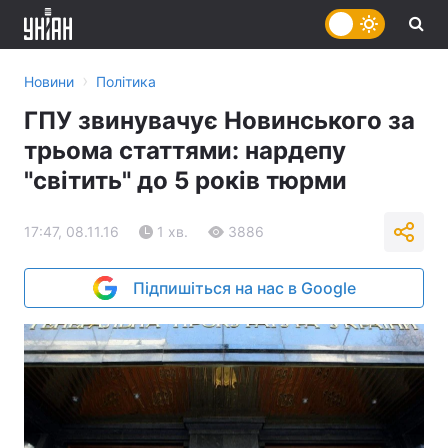
›
Новини
Політика
ГПУ звинувачує Новинського за
трьома статтями: нардепу
"світить" до 5 років тюрми
17:47, 08.11.16
1 хв.
3886
Підпишіться на нас в Google