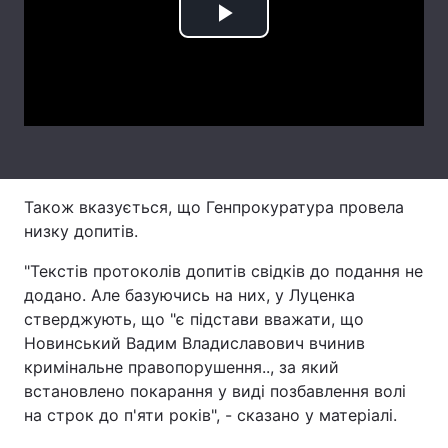
Play
Лонгріди
Video
Відео з Youtube
Статті
Інтерв'ю
Думки
Архів
Вакансії
Також вказується, що Генпрокуратура провела
Контакти
низку допитів.
"Текстів протоколів допитів свідків до подання не
Послуги
додано. Але базуючись на них, у Луценка
стверджують, що "є підстави вважати, що
Новинський Вадим Владиславович вчинив
кримінальне правопорушення.., за який
встановлено покарання у виді позбавлення волі
на строк до п'яти років", - сказано у матеріалі.