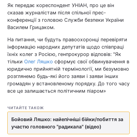
Як передає кореспондент УНІАН, про це він
сказав журналістам після спільної прес-
конференції з головою Служби безпеки України
Головна
Війна
Василем Грицаком.
На питання, чи будуть правоохоронці перевіряти
Україна
Політика
інформацію народних депутатів щодо співпраці
Економіка
Світ
їхніх колег з Росією, генпрокурор відповів: "Як
тільки
Олег Ляшко
сформує свої обвинувачення в
Спорт
Наука
юридично прийнятній термінології, ми безумовно
розглянемо будь-які його заяви і заяви інших
Техно і зв'язок
Лайт
громадян у встановленому порядку. До того часу
все це залишається політичним піаром»
Зброя
Інциденти
Здоров'я
Туризм
ЧИТАЙТЕ ТАКОЖ
Бойовий Ляшко: найепічніші бійки/побиття за
Цікавинки
Погода
участю головного "радикала" (відео)
Екологія
Регіони