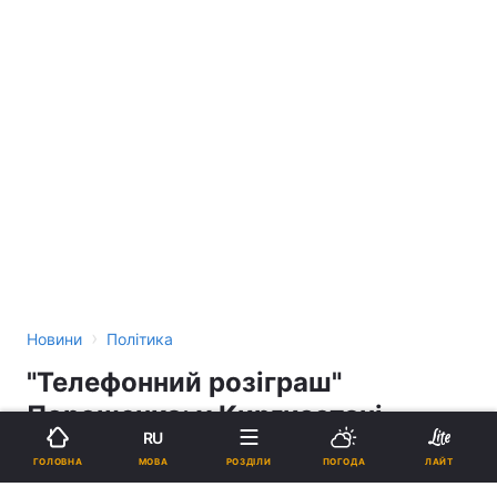
›
Новини
Політика
"Телефонний розіграш"
Порошенка: у Киргизстані
RU
затримано спільника пранкерів
МОВА
ГОЛОВНА
РОЗДІЛИ
ПОГОДА
ЛАЙТ