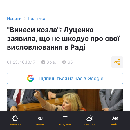
›
Новини
Політика
"Винеси козла": Луценко
заявила, що не шкодує про свої
висловлювання в Раді
01:23, 10.10.17
3 хв.
65
Підпишіться на нас в Google
RU
МОВА
ГОЛОВНА
РОЗДІЛИ
ПОГОДА
ЛАЙТ