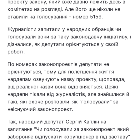
проекту закону, який вже давно лежить десь в
комітетах на розгляді. Але його ще ніколи не
Лонгріди
ставили на голосування - номер 5159.
Журналісти запитали у народних обранців чи
Відео з Youtube
Статті
голосували вони за таку законодавчу ініціативу, і
Інтерв'ю
Думки
дізналися, як депутати орієнтуються у своїй
роботі.
Архів
Вакансії
По номерах законопроектів депутати не
Контакти
орієнтуються, тому для полегшення життя
нардепам озвучують назву проекту, щоправда,
Послуги
від реальної назви вона відрізняється. Деякі
нардепи тікали від журналістів, але знайшлися й
такі, які охоче розповіли, як "голосували" за
неіснуючий законопроект.
Так, народний депутат Сергій Каплін на
запитання "Чи голосували за законопроект який
забороняє відпускати корупціонерів під заставу"