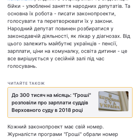
бійки - улюбленні заняття народних депутатів. Та
основна їх робота - писати законопроекти,
голосувати та перетворювати їх у закони.
Головна
Війна
Народний депутат повинен розбиратися у
законодавчій діяльності, як лікар у діагнозах. Від
Україна
Політика
цього залежить майбутнє українців - пенсії,
зарплати, ціни на комуналку, освіта дитини - це
Економіка
Світ
все вирішується у сесійній залі під час
голосувань.
Спорт
Наука
Техно і зв'язок
Лайт
ЧИТАЙТЕ ТАКОЖ
До 300 тисяч на місяць: "Гроші"
Зброя
Інциденти
розповіли про зарплати суддів
Здоров'я
Туризм
Верховного суду в 2018 році
Цікавинки
Погода
Кожний законопроект має свій номер.
Журналісти програми "Гроші" обрали номер
Екологія
Регіони