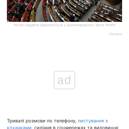
Не всі нардепи орієнтуються у законопроектах / фото УНІАН
Реклама
ad
Тривалі розмови по телефону,
листування з
коханками
, сидіння в соцмережах та видовищні