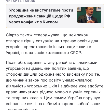
ЧИТАЙТЕ ТАКОЖ
Угорщина не виступатиме проти
продовження санкцій щодо РФ
через конфлікт з Києвом
Сіярто також стверджував, що цей закон
створює гіршу ситуацію на теренах освіти для
угорців і представників інших нацменшин в
Україні, ніж за часів колишнього СРСР.
Після обговорення стану речей із очільниками
угорської нацменшини політик заявив, що
сторони дійшли однозначного висновку про те,
що чинний закон про освіту унеможливлює
діяльність угорських шкіл і відбирає уже здобуте
право навчатися рідною мовою в учнів середніх
та старших класів. Цим самим Україна порушує
всі раніше взяті на себе міжнародні зобов’язання,
твердив міністр.