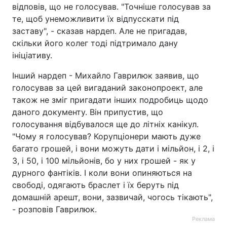
відповів, що не голосував. "Точніше голосував за
Тема оформлення
те, щоб унеможливити їх відпусскати під
заставу", - сказав нардеп. Але не пригадав,
скільки його колег тоді підтримало дану
ініціативу.
Інший нардеп - Михайло Гаврилюк заявив, що
голосував за цей вигаданий законопроект, але
також не зміг пригадати інших подробиць щодо
даного документу. Він припустив, що
голосування відбувалося ще до літніх канікул.
"Чому я голосував? Корупціонери мають дуже
багато грошей, і вони можуть дати і мільйон, і 2, і
3, і 50, і 100 мільйонів, бо у них грошей - як у
дурного фантіків. І коли вони опиняються на
свободі, одягають браслет і їх беруть під
домашній арешт, вони, зазвичай, чогось тікають",
- розповів Гаврилюк.
Реклама