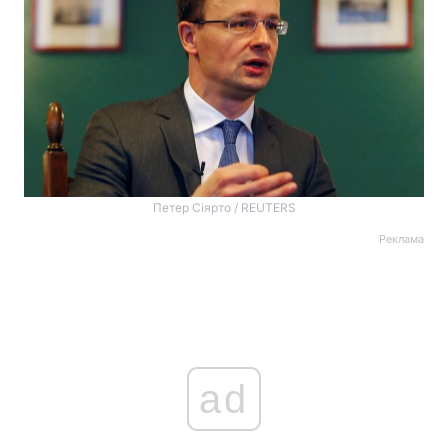
Петер Сіярто / REUTERS
Реклама
ad