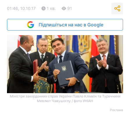
01:46, 10.10.17
1 хв.
91
Підпишіться на нас в Google
Міністри закордонних справ України Павло Клімкін та Туреччини
Мевлют Чавушоглу / фото УНІАН
Реклама