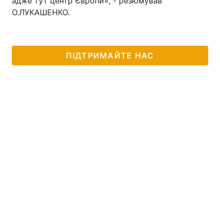
адже тут центр Європи», - резюмував
О.ЛУКАШЕНКО.
ПІДТРИМАЙТЕ НАС