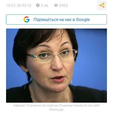
13:57, 20.02.12
3 хв.
3302
Підпишіться на нас в Google
Адвокат: Слухання за скаргою Луценка покажуть на сайті
Євросуду