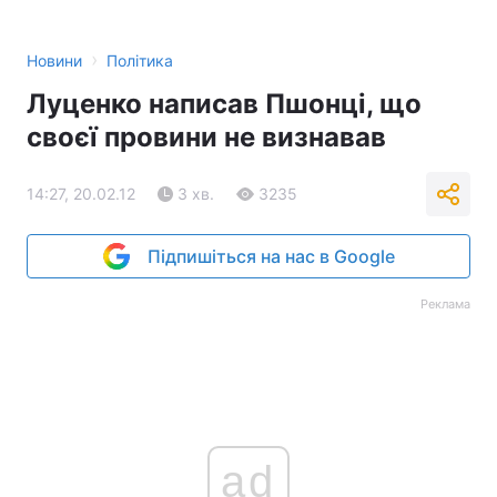
›
Новини
Політика
Луценко написав Пшонці, що
своєї провини не визнавав
14:27, 20.02.12
3 хв.
3235
Підпишіться на нас в Google
Реклама
ad