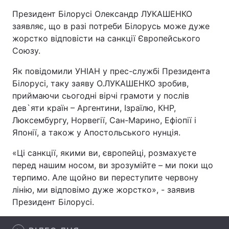
Президент Білорусі Олександр ЛУКАШЕНКО
заявляє, що в разі потреби Білорусь може дуже
жорстко відповісти на санкції Європейського
Головна
Війна
Союзу.
Україна
Політика
Як повідомили УНІАН у прес-службі Президента
Білорусі, таку заяву О.ЛУКАШЕНКО зробив,
Економіка
Світ
приймаючи сьогодні вірчі грамоти у послів
дев`яти країн – Аргентини, Ізраїлю, КНР,
Спорт
Наука
Люксембургу, Норвегії, Сан-Марино, Ефіопії і
Японії, а також у Апостольського нунція.
Техно і зв'язок
Лайт
«Ці санкції, якими ви, європейці, розмахуєте
Зброя
Інциденти
перед нашим носом, ви зрозумійте – ми поки що
терпимо. Але щойно ви переступите червону
Здоров'я
Туризм
лінію, ми відповімо дуже жорстко», - заявив
Президент Білорусі.
Цікавинки
Погода
Екологія
Регіони