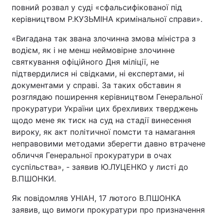
повний розвал у суді «сфальсифікованої під
керівництвом Р.КУЗЬМІНА кримінальної справи».
«Вигадана так звана злочинна змова міністра з
водієм, як і не менш неймовірне злочинне
святкування офіційного Дня міліції, не
підтвердилися ні свідками, ні експертами, ні
документами у справі. За таких обставин я
розглядаю поширення керівництвом Генеральної
прокуратури України цих брехливих тверджень
щодо мене як тиск на суд на стадії винесення
вироку, як акт політичної помсти та намагання
неправовими методами зберегти давно втрачене
обличчя Генеральної прокуратури в очах
суспільства», - заявив Ю.ЛУЦЕНКО у листі до
В.ПШОНКИ.
Як повідомляв УНІАН, 17 лютого В.ПШОНКА
заявив, що вимоги прокуратури про призначення