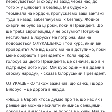
пересувається зі сходу на захід через нас, до
того ж у цілковитій безпеці. Ми будуємо
Тема оформлення
термінали на кордоні, пропускаємо ваші вантажі
туди й назад, забезпечуємо їх безпеку. Жодної
скарги не було за ці роки, поки я Президент. Що
ще треба європейцям, я не розумію? Потрібна
нестабільна Білорусь? Не потрібна. Вам не
подобається О.ЛУКАШЕНКО і той курс, який він
проводить? Але від цього ми не відступимо, поки
мене обирають Президентом. Коли народ
голосує за цього Президента, це означає, що він
підтримує його курс. Мій курс один – я відданий
своєму народу», - сказав білоруський Президент.
О.ЛУКАШЕНКО також зазначив, що санкції щодо
Білорусі – це дорога в нікуди.
«Якщо в Європі хтось думає про те, що нас як і
раніше ще можна нахилити якимись санкціями,
докорами, вимогами – це дорога в нікуди. Навіть