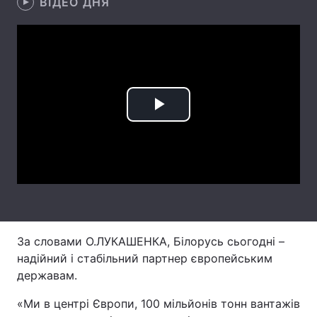
ВІДЕО ДНЯ
Лонгріди
Відео з Youtube
Статті
Інтерв'ю
Думки
Play
Архів
Вакансії
Video
Контакти
Послуги
За словами О.ЛУКАШЕНКА, Білорусь сьогодні –
надійний і стабільний партнер європейським
державам.
«Ми в центрі Європи, 100 мільйонів тонн вантажів