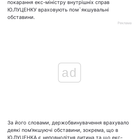
покарання екс-міністру внутрішніх справ
Ю.ЛУЦЕНКУ враховують пом`якшувальні
обставини.
Реклама
ad
За його словами, держобвинувачення врахувало
деякі пом’якшуючі обставини, зокрема, що в
Ю.ЛУЦЕНКА є неповнолітня дитина та що екс-