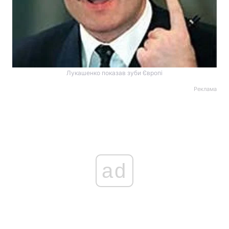
Лукашенко показав зуби Європі
Реклама
ad