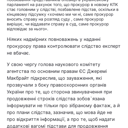
парламенті на рахунок того, що прокурор в новому КПК
стає головним у слідстві, позбавлене підстав, оскільки в
кінцевому підсумку «хочемо ми чи ні, саме прокурор
вносить справу на розгляд суду , саме прокурор
вирішує, чи віддавати справу в суд, саме прокурор
відповідає за нього».
Ніяких надмірних повноважень у наданні
прокурору права контролювати слідство експерт
не вбачає.
У свою чергу голова наукового комітету
агентства по основним правам ЄС Джеремі
Макбрайт підкреслив, що зауваження, які
прозвучали з боку правоохоронних органів
України про те, що сторона звинувачення при
продовженні строків слідства зобов`язана
інформувати не тільки про зібраному фактаж, а й
про плани слідства, зазначив, що мова йде не
про відкриття інформації, а про те, щоб надати
додаткові вагомі підстави для продовження