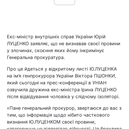
Екс-міністр внутрішніх справ України Юрій
ЛУЦЕНКО заявляє, що не визнавав своєї провини
у злочинах, скоєння яких йому інкримінує
Генеральна прокуратура.
Про це йдеться у відкритому листі Ю.ЛУЦЕНКА
на ім’я генпрокурора України Віктора ПШОНКИ,
який сьогодні на прес-конференції в УНІАН
озвучила дружина екс-міністра Ірина ЛУЦЕНКО
після відвідування чоловіка у слідчому ізоляторі.
«Пане генеральний прокурор, звертаюся до вас з
тим, що інформація щодо нібито часткового
визнання Ю.ЛУЦЕНКОМ своєї провини,
категорично не відповідає дійсності. Ця брехлива