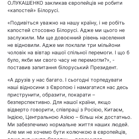
О.ЛУКАШЕНКО закликав європейців не робити
«капостей» Білорусі.
«Подивіться уважно на нашу країну, і не робіть
капостей стосовно Білорусі. Адже ми цього не
заслужили. Ми ще довоєнний рівень населення
не відновили. Адже ми поклали три мільйони
чоловік на вівтар нашої спільної перемоги. І що б
було, якби ми свого часу не перемогли?», -
поставив запитання білоруський Президент.
«А друзів у нас багато. І сьогодні торпедувати
наші відносини з Європою і намагатися нас десь
приструнити, образити, покарати –
безперспективно. Для нашої країни, якщо
відверто говорити, співпраці з Росією, Китаєм,
Індією, Центральною Азією – більш ніж достатньо.
Ми забезпечимо нормальне життя наших людей.
Але ми не хочемо бути колючкою в європейців,