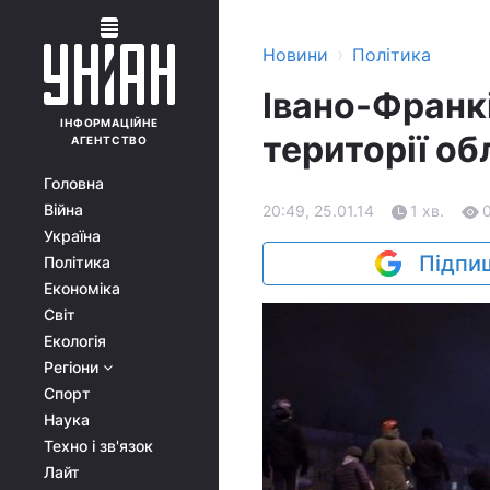
›
Новини
Політика
Івано-Франк
ІНФОРМАЦІЙНЕ
території об
АГЕНТСТВО
Головна
Війна
20:49, 25.01.14
1 хв.
Україна
Підпиш
Політика
Економіка
Світ
Екологія
Регіони
Спорт
Наука
Техно і зв'язок
Лайт