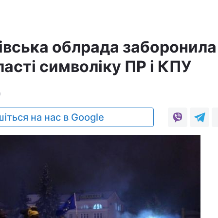
івська облрада заборонила
ласті символіку ПР і КПУ
0
іться на нас в Google