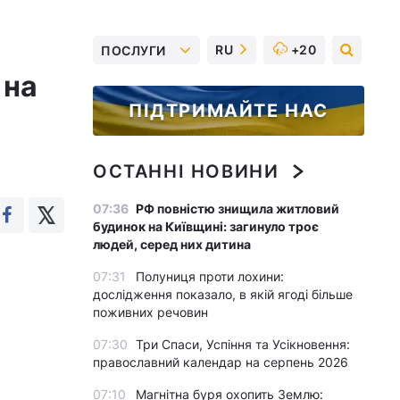
RU
+20
ПОСЛУГИ
 на
ПІДТРИМАЙТЕ НАС
ОСТАННІ НОВИНИ
07:36
РФ повністю знищила житловий
будинок на Київщині: загинуло троє
людей, серед них дитина
07:31
Полуниця проти лохини:
дослідження показало, в якій ягоді більше
поживних речовин
07:30
Три Спаси, Успіння та Усікновення:
православний календар на серпень 2026
07:10
Магнітна буря охопить Землю: