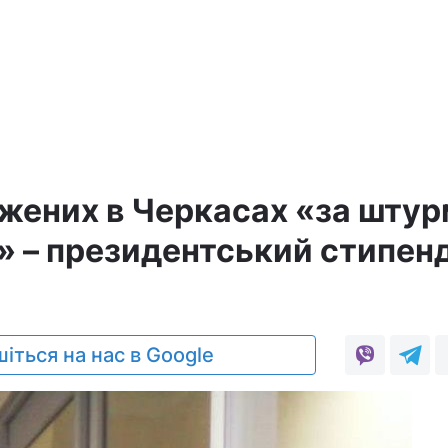
жених в Черкасах «за штур
» – президентський стипенд
8
іться на нас в Google