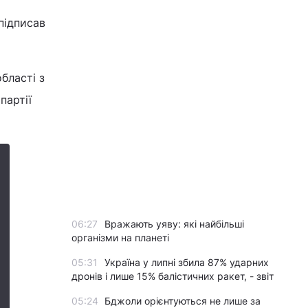
підписав
бласті з
партії
06:27
Вражають уяву: які найбільші
організми на планеті
05:31
Україна у липні збила 87% ударних
дронів і лише 15% балістичних ракет, - звіт
05:24
Бджоли орієнтуються не лише за