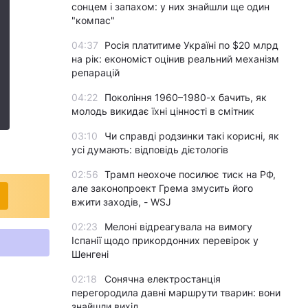
сонцем і запахом: у них знайшли ще один
"компас"
04:37
Росія платитиме Україні по $20 млрд
на рік: економіст оцінив реальний механізм
репарацій
04:22
Покоління 1960–1980-х бачить, як
молодь викидає їхні цінності в смітник
03:10
Чи справді родзинки такі корисні, як
усі думають: відповідь дієтологів
02:56
Трамп неохоче посилює тиск на РФ,
але законопроект Грема змусить його
вжити заходів, - WSJ
02:23
Мелоні відреагувала на вимогу
Іспанії щодо прикордонних перевірок у
Шенгені
02:18
Сонячна електростанція
перегородила давні маршрути тварин: вони
знайшли вихід