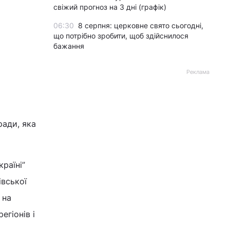
свіжий прогноз на 3 дні (графік)
06:30
8 серпня: церковне свято сьогодні,
що потрібно зробити, щоб здійснилося
бажання
Реклама
ради, яка
країні”
івської
 на
егіонів і