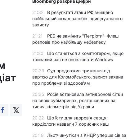
Bloomberg розкрив цифри
21:32
В результаті атаки РФ знищено
найбільший склад засобів індивідуального
захисту
21:21
РЕБ не замінить "Петріоти": Флеш
розповів про найбільшу небезпеку
21:20
Що станеться з комп’ютером, якщо
тривалий час не оновлювати Windows
м
20:39
Суд продовжив тримання під
іат
вартою для Коломойського, захист заявив
про проблеми зі здоров'ям
20:35
Росія встановила антидронові сітки
на своїх субмаринах, розташованих за
тисячі кілометрів від України
20:22
Що їсти для здоров’я серця:
кардіологи назвали 7 корисних каш
20:18
Льотчик-утікач з КНДР уперше сів за