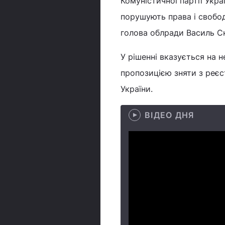
Комуністичної партії Укра
порушують права і свобод
голова облради Василь С
У рішенні вказується на н
пропозицією зняти з реєстр
України.
ВІДЕО ДНЯ