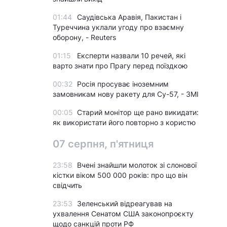
01:44
Саудівська Аравія, Пакистан і
Туреччина уклали угоду про взаємну
оборону, - Reuters
01:15
Експерти назвали 10 речей, які
варто знати про Прагу перед поїздкою
00:32
Росія просуває іноземним
замовникам нову ракету для Су-57, - ЗМІ
00:05
Старий монітор ще рано викидати:
як використати його повторно з користю
07 серпня, п'ятниця
23:58
Вчені знайшли молоток зі слонової
кістки віком 500 000 років: про що він
свідчить
23:53
Зеленський відреагував на
ухвалення Сенатом США законопроєкту
щодо санкцій проти РФ