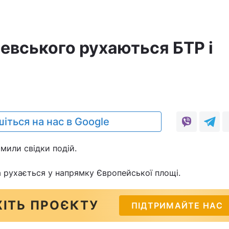
шевського рухаються БТР і
1
іться на нас в Google
мили свідки подій.
а рухається у напрямку Європейської площі.
ІТЬ ПРОЄКТУ
ПІДТРИМАЙТЕ НАС