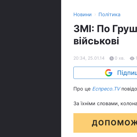
›
Новини
Політика
ЗМІ: По Гру
військові
20:34, 25.01.14
0 хв.
Підпиш
Про це
Еспресо.TV
повідо
За їхніми словами, колон
ДОПОМОЖ