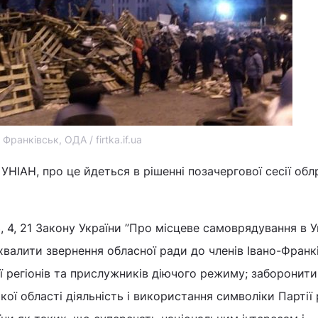
Франківськ, ОДА / firtka.if.ua
УНІАН, про це йдеться в рішенні позачергової сесії обл
3, 4, 21 Закону України ”Про місцеве самоврядування в У
хвалити звернення обласної ради до членів Івано-Франк
ії регіонів та прислужників діючого режиму; заборонити
кої області діяльність і використання символіки Партії р