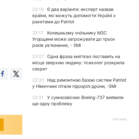
23:19
Є два варіанти: експерт назвав
країни, які можуть допомогти Україні з
ракетами до Patriot
23:17
Колишньому очільнику МЗС
Угорщини може загрожувати до трьох
років ув'язнення, - ЗМІ
23:07
Одна фраза миттєво поставить на
місце зверхню людину: психолог розкрила
секрет
22:33
Над ремонтною базою систем Patriot
у Німеччині літали підозрілі дрони, -ЗМІ
22:31
У сумнозвісних Boeing-737 виявили
ще одну проблему
Реклама