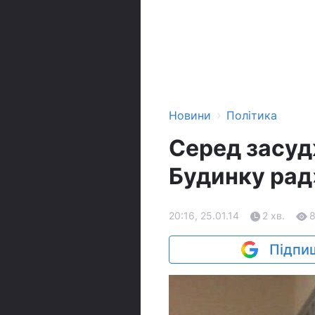
›
Новини
Політика
Серед засуд
Будинку рад
20:16, 25.01.14
2 хв.
Підпиш