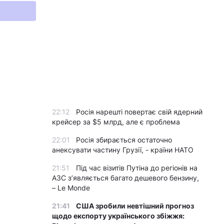
22:12
Росія нарешті повертає свій ядерний
крейсер за $5 млрд, але є проблема
22:01
Росія збирається остаточно
анексувати частину Грузії, - країни НАТО
21:51
Під час візитів Путіна до регіонів на
АЗС з’являється багато дешевого бензину,
– Le Monde
21:41
США зробили невтішний прогноз
щодо експорту українського збіжжя: