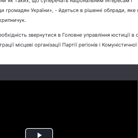
їни як таких, що суперечать національним інтересам і
и громадян України», - йдеться в рішенні облради, яке 
крипничук.
еобхідність звернутися в Головне управління юстиції в о
ації місцеві організації Партії регіонів і Комуністичної 